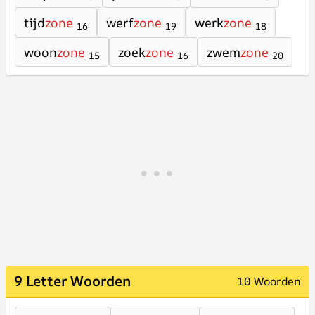
tijd
zone
werf
zone
werk
zone
16
19
18
woon
zone
zoek
zone
zwem
zone
15
16
20
9 Letter Woorden
10 Woorden