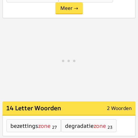
Meer →
14 Letter Woorden
2 Woorden
bezettings
zone
degradatie
zone
27
23