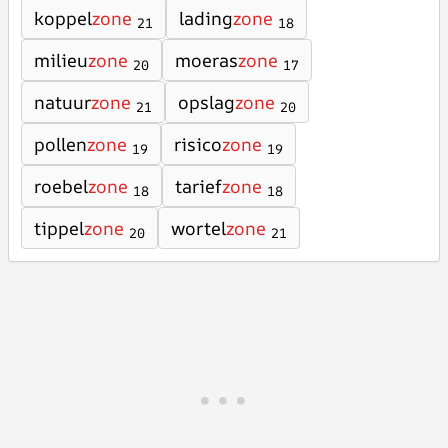
koppel
zone
lading
zone
21
18
milieu
zone
moeras
zone
20
17
natuur
zone
opslag
zone
21
20
pollen
zone
risico
zone
19
19
roebel
zone
tarief
zone
18
18
tippel
zone
wortel
zone
20
21