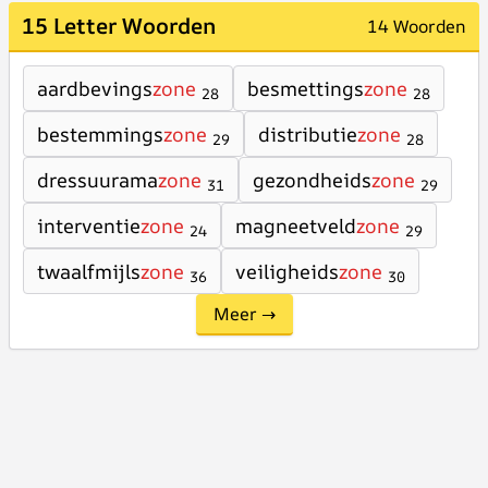
15 Letter Woorden
14 Woorden
aardbevings
zone
besmettings
zone
28
28
bestemmings
zone
distributie
zone
29
28
dressuurama
zone
gezondheids
zone
31
29
interventie
zone
magneetveld
zone
24
29
twaalfmijls
zone
veiligheids
zone
36
30
Meer →