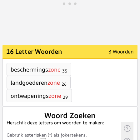
16 Letter Woorden
3 Woorden
beschermings
zone
35
landgoederen
zone
26
ontwapenings
zone
29
Woord Zoeken
Herschik deze letters om woorden te maken:
Gebruik asterisken (*) als jokertekens.