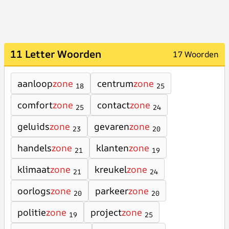
11 Letter Woorden
17 Woorden
aanloop
zone
centrum
zone
18
25
comfort
zone
contact
zone
25
24
geluids
zone
gevaren
zone
23
20
handels
zone
klanten
zone
21
19
klimaat
zone
kreukel
zone
21
24
oorlogs
zone
parkeer
zone
20
20
politie
zone
project
zone
19
25