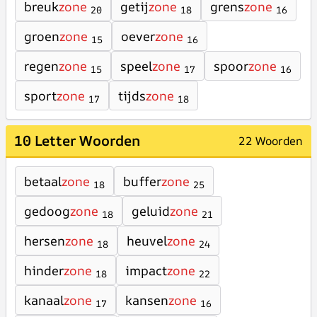
breuk
zone
getij
zone
grens
zone
20
18
16
groen
zone
oever
zone
15
16
regen
zone
speel
zone
spoor
zone
15
17
16
sport
zone
tijds
zone
17
18
10 Letter Woorden
22 Woorden
betaal
zone
buffer
zone
18
25
gedoog
zone
geluid
zone
18
21
hersen
zone
heuvel
zone
18
24
hinder
zone
impact
zone
18
22
kanaal
zone
kansen
zone
17
16