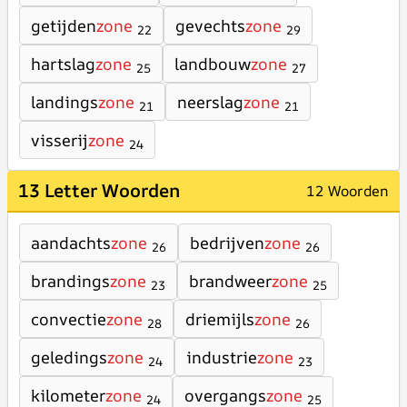
getijden
zone
gevechts
zone
22
29
hartslag
zone
landbouw
zone
25
27
landings
zone
neerslag
zone
21
21
visserij
zone
24
13 Letter Woorden
12 Woorden
aandachts
zone
bedrijven
zone
26
26
brandings
zone
brandweer
zone
23
25
convectie
zone
driemijls
zone
28
26
geledings
zone
industrie
zone
24
23
kilometer
zone
overgangs
zone
24
25