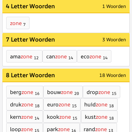
4 Letter Woorden
1 Woorden
zone
7
7 Letter Woorden
3 Woorden
ama
zone
can
zone
eco
zone
12
14
14
8 Letter Woorden
18 Woorden
berg
zone
bouw
zone
drop
zone
16
20
15
druk
zone
euro
zone
huid
zone
18
15
18
kern
zone
kook
zone
kust
zone
14
15
18
loop
zone
park
zone
rand
zone
15
16
13