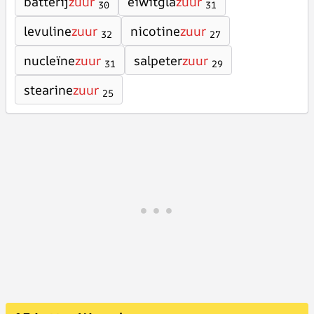
batterij
zuur
eiwitgla
zuur
30
31
levuline
zuur
nicotine
zuur
32
27
nucleïne
zuur
salpeter
zuur
31
29
stearine
zuur
25