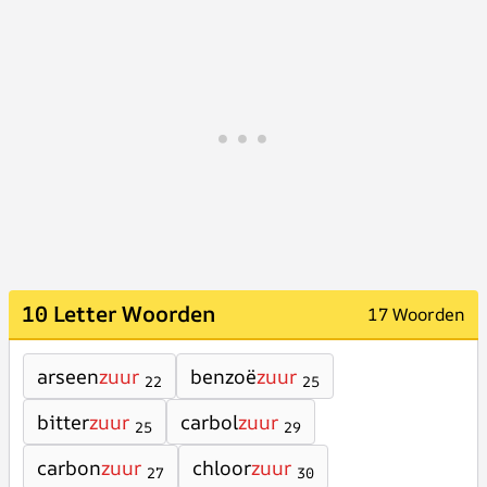
10 Letter Woorden
17 Woorden
arseen
zuur
benzoë
zuur
22
25
bitter
zuur
carbol
zuur
25
29
carbon
zuur
chloor
zuur
27
30