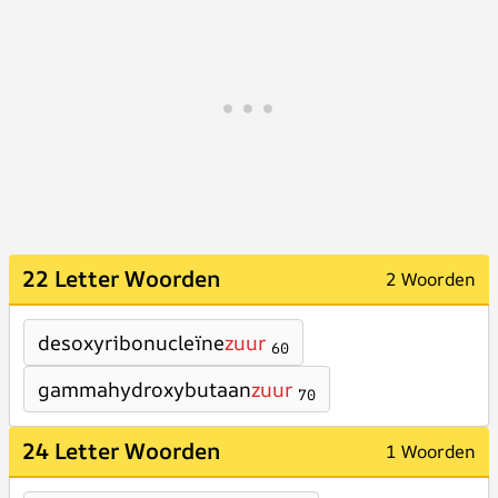
22 Letter Woorden
2 Woorden
desoxyribonucleïne
zuur
60
gammahydroxybutaan
zuur
70
24 Letter Woorden
1 Woorden