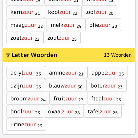
29
21
23
kern
zuur
kool
zuur
looi
zuur
21
22
20
maag
zuur
melk
zuur
olie
zuur
22
24
20
zoet
zuur
zout
zuur
22
25
9 Letter Woorden
13 Woorden
acryl
zuur
amino
zuur
appel
zuur
33
21
25
azijn
zuur
blauw
zuur
boter
zuur
25
30
23
broom
zuur
fruit
zuur
ftaal
zuur
24
27
25
linol
zuur
oxaal
zuur
tafel
zuur
23
28
25
urine
zuur
23