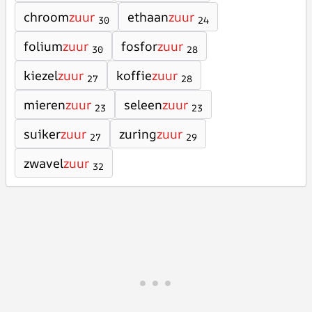
chroom
zuur
ethaan
zuur
30
24
folium
zuur
fosfor
zuur
30
28
kiezel
zuur
koffie
zuur
27
28
mieren
zuur
seleen
zuur
23
23
suiker
zuur
zuring
zuur
27
29
zwavel
zuur
32