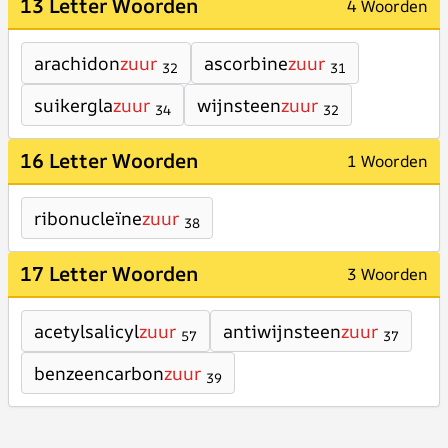
13 Letter Woorden
4 Woorden
arachidon
zuur
ascorbine
zuur
32
31
suikergla
zuur
wijnsteen
zuur
34
32
16 Letter Woorden
1 Woorden
ribonucleïne
zuur
38
17 Letter Woorden
3 Woorden
acetylsalicyl
zuur
antiwijnsteen
zuur
57
37
benzeencarbon
zuur
39