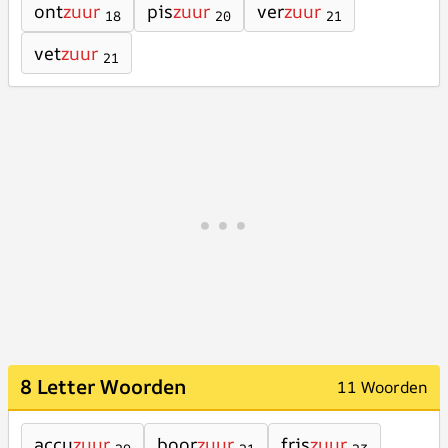
ont
zuur
pis
zuur
ver
zuur
18
20
21
vet
zuur
21
8 Letter Woorden
11 Woorden
accu
zuur
boor
zuur
fris
zuur