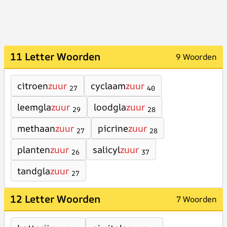
11 Letter Woorden
9 Woorden
citroen
zuur
cyclaam
zuur
27
40
leemgla
zuur
loodgla
zuur
29
28
methaan
zuur
picrine
zuur
27
28
planten
zuur
salicyl
zuur
26
37
tandgla
zuur
27
12 Letter Woorden
7 Woorden