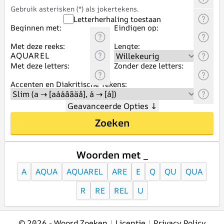
Gebruik asterisken (*) als jokertekens.
Letterherhaling toestaan
Beginnen met:
Eindigen op:
Met deze reeks:
Lengte:
Met deze letters:
Zonder deze letters:
Accenten en Diakritische Tekens:
Geavanceerde Opties
↓
Zoeken
Woorden met _
A
AQUA
AQUAREL
ARE
E
Q
QU
QUA
R
RE
REL
U
© 2026 -
Woord Zoeken
|
Licentie
|
Privacy Policy