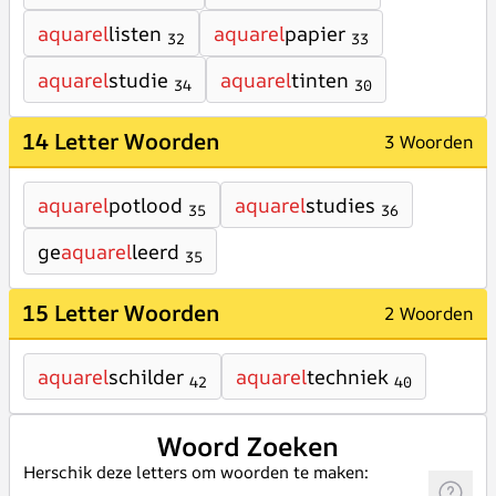
aquarel
listen
aquarel
papier
32
33
aquarel
studie
aquarel
tinten
34
30
14 Letter Woorden
3 Woorden
aquarel
potlood
aquarel
studies
35
36
ge
aquarel
leerd
35
15 Letter Woorden
2 Woorden
aquarel
schilder
aquarel
techniek
42
40
Woord Zoeken
Herschik deze letters om woorden te maken: