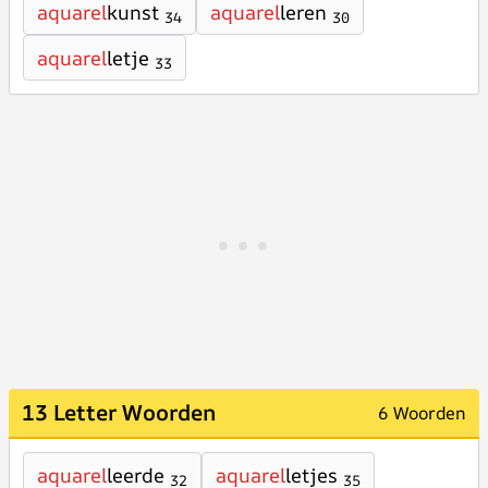
aquarel
kunst
aquarel
leren
34
30
aquarel
letje
33
13 Letter Woorden
6 Woorden
aquarel
leerde
aquarel
letjes
32
35