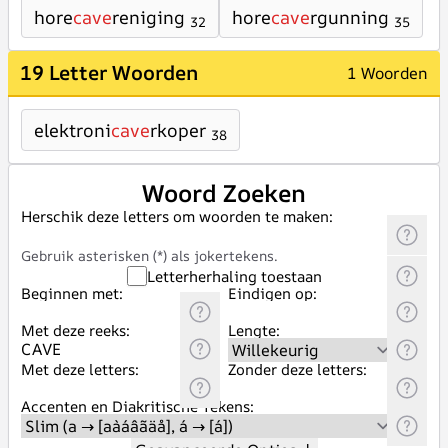
hore
cave
reniging
hore
cave
rgunning
32
35
19 Letter Woorden
1 Woorden
elektroni
cave
rkoper
38
Woord Zoeken
Herschik deze letters om woorden te maken:
Gebruik asterisken (*) als jokertekens.
Letterherhaling toestaan
Beginnen met:
Eindigen op:
Met deze reeks:
Lengte:
Met deze letters:
Zonder deze letters:
Accenten en Diakritische Tekens: