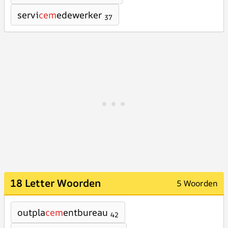
servi
cem
edewerker
37
18 Letter Woorden
5 Woorden
outpla
cem
entbureau
42