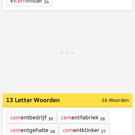
vi
cem
inister
24
13 Letter Woorden
16 Woorden
cem
entbedrijf
cem
entfabriek
30
28
cem
entgehalte
cem
entklinker
28
27