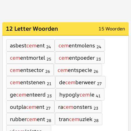
12 Letter Woorden
15 Woorden
asbest
cem
ent
cem
entmolens
24
24
cem
entmortel
cem
entpoeder
25
23
cem
entsector
cem
entspecie
26
26
cem
entstenen
de
cem
berweer
21
27
ge
cem
enteerd
hypogly
cem
ie
23
41
outpla
cem
ent
ra
cem
onsters
27
23
rubber
cem
ent
tran
cem
uziek
28
28