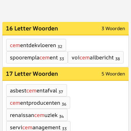
16 Letter Woorden
3 Woorden
cem
entdekvloeren
32
spoorempla
cem
ent
voi
cem
ailbericht
33
38
17 Letter Woorden
5 Woorden
asbest
cem
entafval
37
cem
entproducenten
36
renaissan
cem
uziek
34
servi
cem
anagement
33