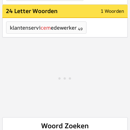
24 Letter Woorden
1 Woorden
klantenservi
cem
edewerker
49
Woord Zoeken