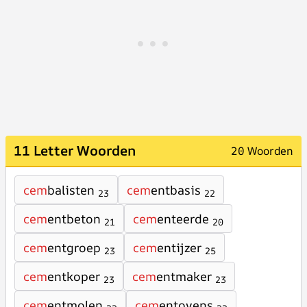
11 Letter Woorden
20 Woorden
cem
balisten
cem
entbasis
23
22
cem
entbeton
cem
enteerde
21
20
cem
entgroep
cem
entijzer
23
25
cem
entkoper
cem
entmaker
23
23
cem
entmolen
cem
entovens