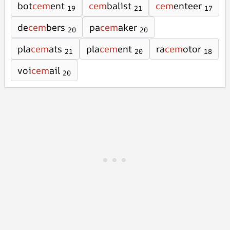
bot
cem
ent
cem
balist
cem
enteer
19
21
17
de
cem
bers
pa
cem
aker
20
20
pla
cem
ats
pla
cem
ent
ra
cem
otor
21
20
18
voi
cem
ail
20