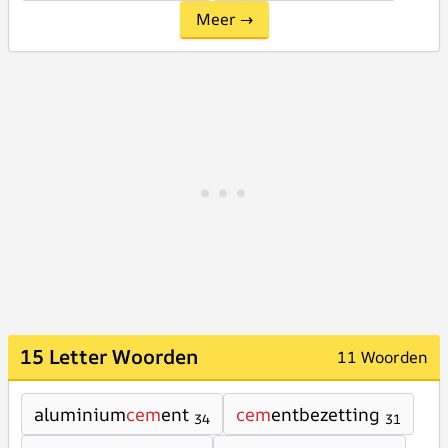
Meer →
15 Letter Woorden
11 Woorden
aluminium
cem
ent
cem
entbezetting
34
31