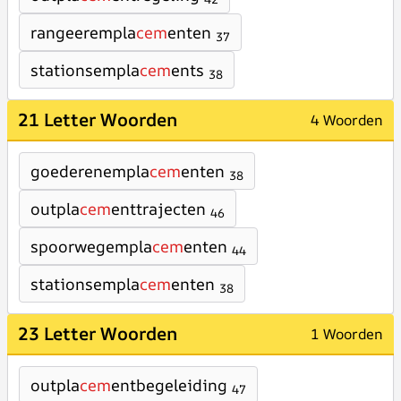
rangeerempla
cem
enten
37
stationsempla
cem
ents
38
21 Letter Woorden
4 Woorden
goederenempla
cem
enten
38
outpla
cem
enttrajecten
46
spoorwegempla
cem
enten
44
stationsempla
cem
enten
38
23 Letter Woorden
1 Woorden
outpla
cem
entbegeleiding
47