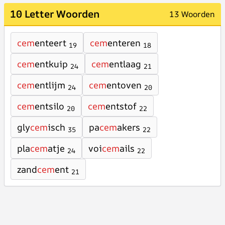
10 Letter Woorden
13 Woorden
cem
enteert
cem
enteren
19
18
cem
entkuip
cem
entlaag
24
21
cem
entlijm
cem
entoven
24
20
cem
entsilo
cem
entstof
20
22
gly
cem
isch
pa
cem
akers
35
22
pla
cem
atje
voi
cem
ails
24
22
zand
cem
ent
21