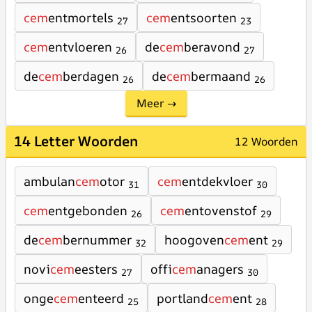
cem
entmortels
cem
entsoorten
27
23
cem
entvloeren
de
cem
beravond
26
27
de
cem
berdagen
de
cem
bermaand
26
26
Meer →
14 Letter Woorden
12 Woorden
ambulan
cem
otor
cem
entdekvloer
31
30
cem
entgebonden
cem
entovenstof
26
29
de
cem
bernummer
hoogoven
cem
ent
32
29
novi
cem
eesters
offi
cem
anagers
27
30
onge
cem
enteerd
portland
cem
ent
25
28