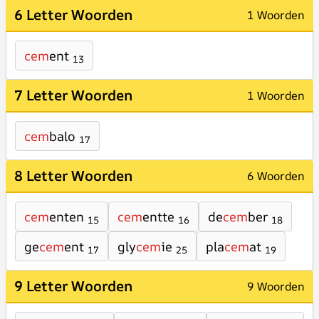
6 Letter Woorden
1 Woorden
cem
ent
13
7 Letter Woorden
1 Woorden
cem
balo
17
8 Letter Woorden
6 Woorden
cem
enten
cem
entte
de
cem
ber
15
16
18
ge
cem
ent
gly
cem
ie
pla
cem
at
17
25
19
9 Letter Woorden
9 Woorden