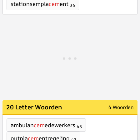
stationsempla
cem
ent
36
20 Letter Woorden
4 Woorden
ambulan
cem
edewerkers
45
outpla
cem
entregeling
42