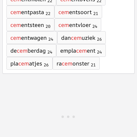
22
22
cem
entpasta
cem
entsoort
22
21
cem
entsteen
cem
entvloer
20
24
cem
entwagen
dan
cem
uziek
24
26
de
cem
berdag
empla
cem
ent
24
24
pla
cem
atjes
ra
cem
onster
26
21