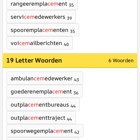
rangeerempla
cem
ent
35
servi
cem
edewerkers
39
spoorempla
cem
enten
35
voi
cem
ailberichten
40
19 Letter Woorden
6 Woorden
ambulan
cem
edewerker
43
goederenempla
cem
ent
36
outpla
cem
entbureaus
44
outpla
cem
enttraject
44
spoorwegempla
cem
ent
42