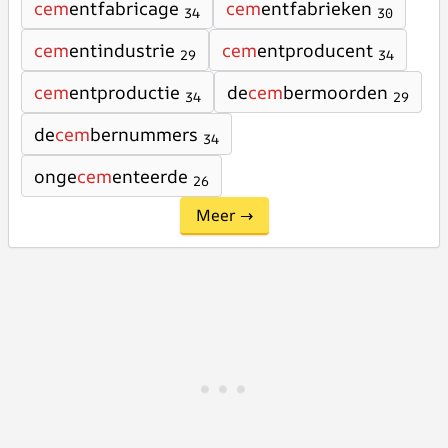
cem
entfabricage
cem
entfabrieken
34
30
cem
entindustrie
cem
entproducent
29
34
cem
entproductie
de
cem
bermoorden
34
29
de
cem
bernummers
34
onge
cem
enteerde
26
Meer →