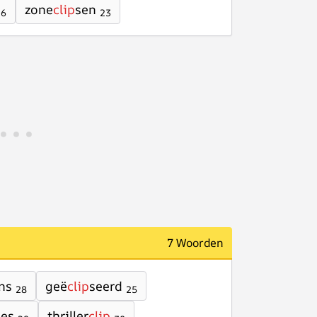
zone
clip
sen
26
23
7 Woorden
ns
geë
clip
seerd
28
25
jes
thriller
clip