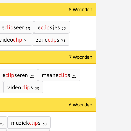
8 Woorden
e
clip
seer
e
clip
sjes
19
22
video
clip
zone
clip
s
21
21
7 Woorden
e
clip
seren
maane
clip
s
20
21
video
clip
s
23
6 Woorden
muziek
clip
s
25
30