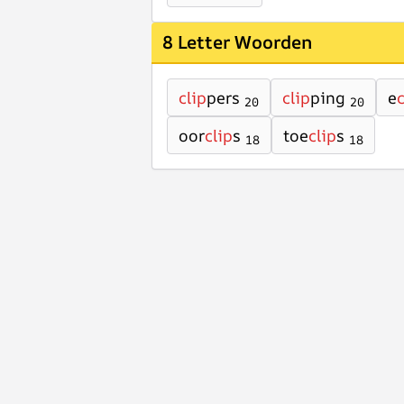
8 Letter Woorden
clip
pers
clip
ping
e
c
20
20
oor
clip
s
toe
clip
s
18
18