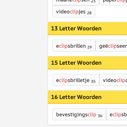
23
video
clip
jes
28
13 Letter Woorden
e
clip
sbrillen
geë
clip
see
29
15 Letter Woorden
e
clip
sbrilletje
video
clip
35
16 Letter Woorden
bevestigings
clip
e
clip
sb
36