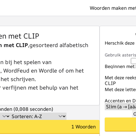
Woorden maken met 
n met CLIP
Herschik deze
n met CLIP
,gesorteerd alfabetisch
Gebruik asteris
 bij het spelen van
Beginnen met:
e, WordFeud en Wordle of om het
Met deze reeks
 het schrijven.
r verfijnen met behulp van het
Met deze lette
Accenten en Di
nden (0,008 seconden)
G
1 Woorden