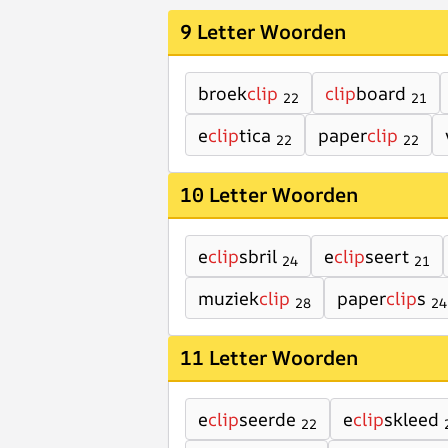
9 Letter Woorden
broek
clip
clip
board
22
21
e
clip
tica
paper
clip
22
22
10 Letter Woorden
e
clip
sbril
e
clip
seert
24
21
muziek
clip
paper
clip
s
28
24
11 Letter Woorden
e
clip
seerde
e
clip
skleed
22