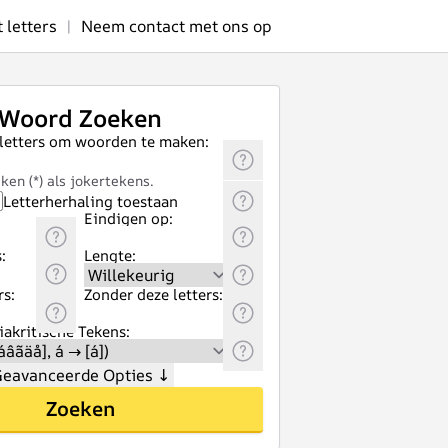
letters
|
Neem contact met ons op
Woord Zoeken
 letters om woorden te maken:
ken (*) als jokertekens.
Letterherhaling toestaan
Eindigen op:
:
Lengte:
rs:
Zonder deze letters:
akritische Tekens:
eavanceerde Opties
↓
Zoeken