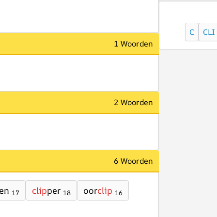
C
CLI
1 Woorden
2 Woorden
6 Woorden
en
clip
per
oor
clip
17
18
16