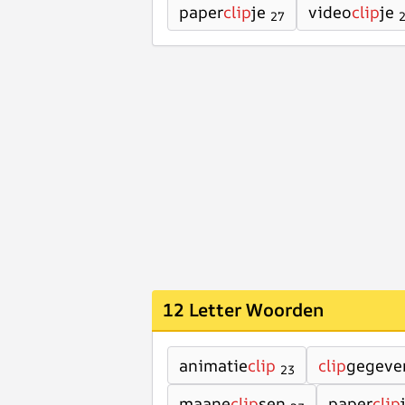
paper
clip
je
video
clip
je
27
12 Letter Woorden
animatie
clip
clip
gegeve
23
maane
clip
sen
paper
clip