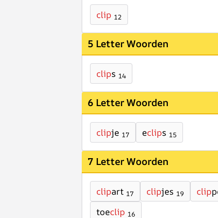
clip
12
5 Letter Woorden
clip
s
14
6 Letter Woorden
clip
je
e
clip
s
17
15
7 Letter Woorden
clip
art
clip
jes
clip
p
17
19
toe
clip
16