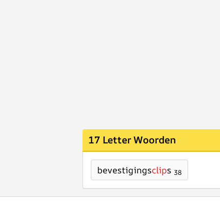
17 Letter Woorden
bevestigings
clip
s
38