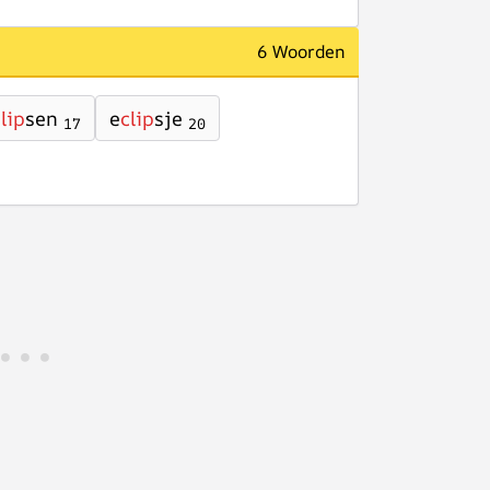
6 Woorden
lip
sen
e
clip
sje
17
20