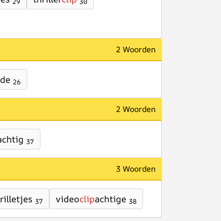
29
30
2 Woorden
rde
26
2 Woorden
achtig
37
3 Woorden
rilletjes
video
clip
achtige
37
38