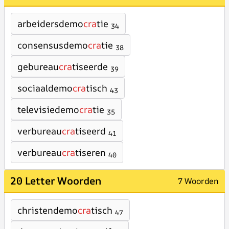
arbeidersdemo
cra
tie
34
consensusdemo
cra
tie
38
gebureau
cra
tiseerde
39
sociaaldemo
cra
tisch
43
televisiedemo
cra
tie
35
verbureau
cra
tiseerd
41
verbureau
cra
tiseren
40
20 Letter Woorden
7 Woorden
christendemo
cra
tisch
47