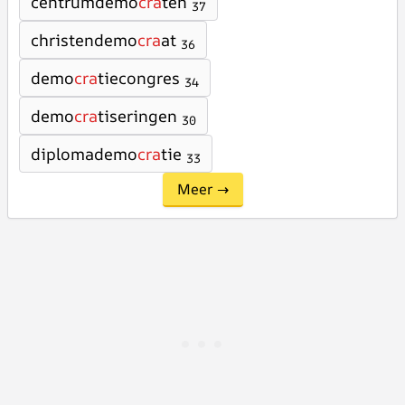
centrumdemo
cra
ten
37
christendemo
cra
at
36
demo
cra
tiecongres
34
demo
cra
tiseringen
30
diplomademo
cra
tie
33
Meer →