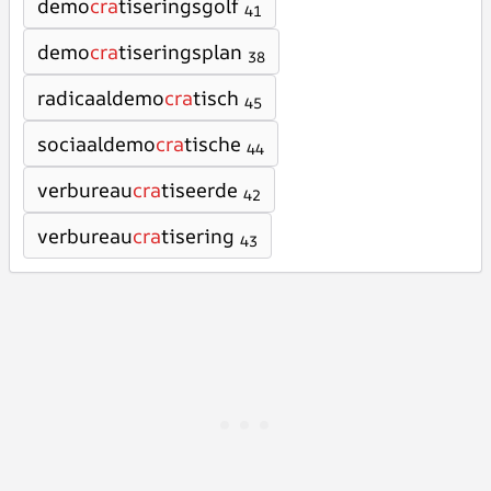
demo
cra
tiseringsgolf
41
demo
cra
tiseringsplan
38
radicaaldemo
cra
tisch
45
sociaaldemo
cra
tische
44
verbureau
cra
tiseerde
42
verbureau
cra
tisering
43