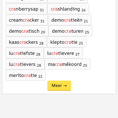
cra
nberrysap
cra
shlanding
31
26
cream
cra
cker
demo
cra
tieën
31
21
demo
cra
tisch
demo
cra
turen
29
25
kaas
cra
ckers
klepto
cra
tie
28
25
lu
cra
tiefste
lu
cra
tievere
28
27
lu
cra
tievers
ma
cra
mékoord
28
25
merito
cra
tie
22
Meer →