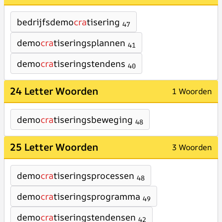
bedrijfsdemo
cra
tisering
47
demo
cra
tiseringsplannen
41
demo
cra
tiseringstendens
40
24 Letter Woorden
1 Woorden
demo
cra
tiseringsbeweging
48
25 Letter Woorden
3 Woorden
demo
cra
tiseringsprocessen
48
demo
cra
tiseringsprogramma
49
demo
cra
tiseringstendensen
42