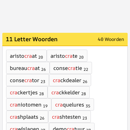
11 Letter Woorden
40 Woorden
aristo
cra
at
aristo
cra
te
20
20
bureau
cra
at
conse
cra
tie
26
22
conse
cra
tor
cra
ckdealer
23
26
cra
ckertjes
cra
ckkelder
28
28
cra
niotomen
cra
quelures
19
35
cra
shplaats
cra
shtesten
26
23
cra
wlslagen
demo
cra
tuur