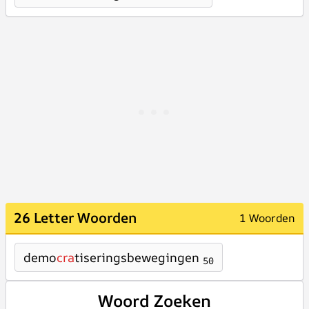
26 Letter Woorden
1 Woorden
demo
cra
tiseringsbewegingen
50
Woord Zoeken