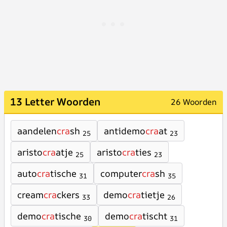
13 Letter Woorden
26 Woorden
aandelen
cra
sh
antidemo
cra
at
25
23
aristo
cra
atje
aristo
cra
ties
25
23
auto
cra
tische
computer
cra
sh
31
35
cream
cra
ckers
demo
cra
tietje
33
26
demo
cra
tische
demo
cra
tischt
30
31