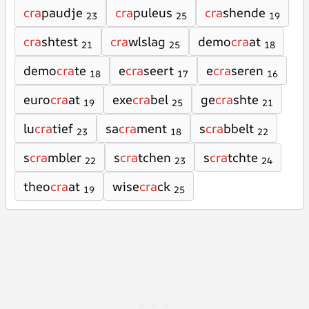
cra
paudje
cra
puleus
cra
shende
23
25
19
cra
shtest
cra
wlslag
demo
cra
at
21
25
18
demo
cra
te
e
cra
seert
e
cra
seren
18
17
16
euro
cra
at
exe
cra
bel
ge
cra
shte
19
25
21
lu
cra
tief
sa
cra
ment
s
cra
bbelt
23
18
22
s
cra
mbler
s
cra
tchen
s
cra
tchte
22
23
24
theo
cra
at
wise
cra
ck
19
25