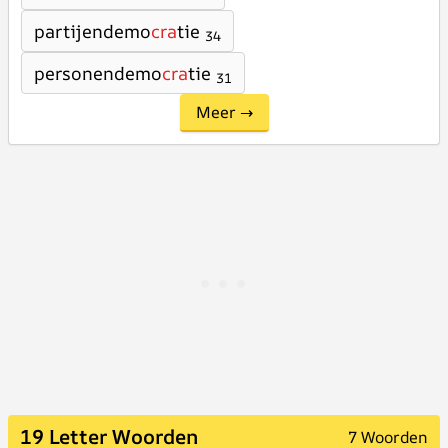
partijendemo
cra
tie
34
personendemo
cra
tie
31
Meer →
19 Letter Woorden
7 Woorden