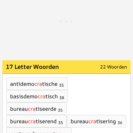
17 Letter Woorden
22 Woorden
antidemo
cra
tische
35
basisdemo
cra
tisch
38
bureau
cra
tiseerde
35
bureau
cra
tiserend
bureau
cra
tisering
35
36