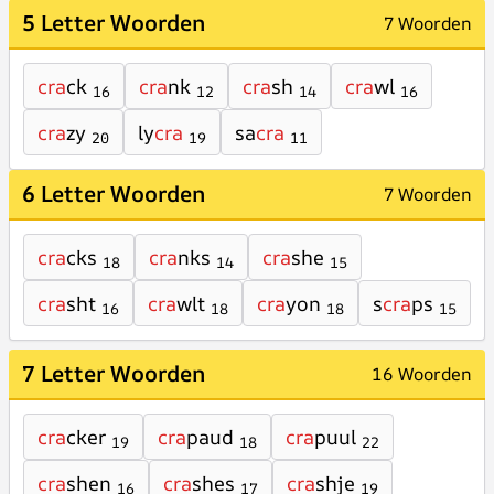
5 Letter Woorden
7 Woorden
cra
ck
cra
nk
cra
sh
cra
wl
16
12
14
16
cra
zy
ly
cra
sa
cra
20
19
11
6 Letter Woorden
7 Woorden
cra
cks
cra
nks
cra
she
18
14
15
cra
sht
cra
wlt
cra
yon
s
cra
ps
16
18
18
15
7 Letter Woorden
16 Woorden
cra
cker
cra
paud
cra
puul
19
18
22
cra
shen
cra
shes
cra
shje
16
17
19