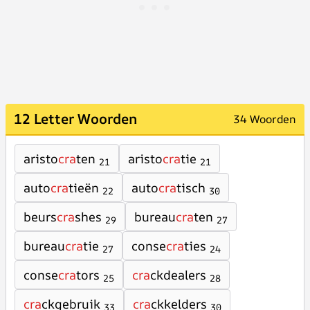
12 Letter Woorden
34 Woorden
aristo
cra
ten
aristo
cra
tie
21
21
auto
cra
tieën
auto
cra
tisch
22
30
beurs
cra
shes
bureau
cra
ten
29
27
bureau
cra
tie
conse
cra
ties
27
24
conse
cra
tors
cra
ckdealers
25
28
cra
ckgebruik
cra
ckkelders
33
30