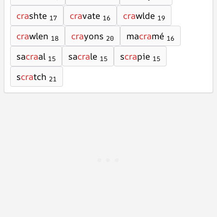
cra
shte
cra
vate
cra
wlde
17
16
19
cra
wlen
cra
yons
ma
cra
mé
18
20
16
sa
cra
al
sa
cra
le
s
cra
pie
15
15
15
s
cra
tch
21