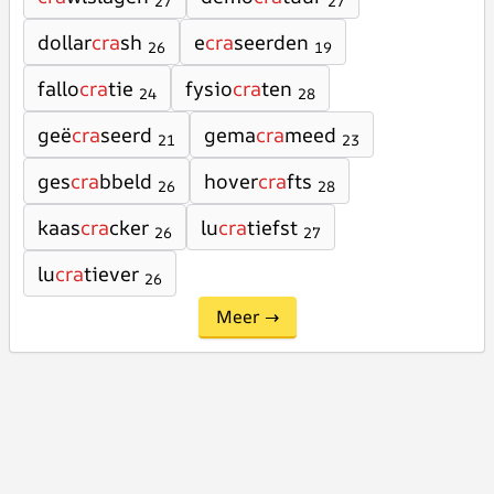
27
27
dollar
cra
sh
e
cra
seerden
26
19
fallo
cra
tie
fysio
cra
ten
24
28
geë
cra
seerd
gema
cra
meed
21
23
ges
cra
bbeld
hover
cra
fts
26
28
kaas
cra
cker
lu
cra
tiefst
26
27
lu
cra
tiever
26
Meer →