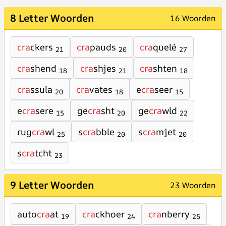
8 Letter Woorden
16 Woorden
cra
ckers
cra
pauds
cra
quelé
21
20
27
cra
shend
cra
shjes
cra
shten
18
21
18
cra
ssula
cra
vates
e
cra
seer
20
18
15
e
cra
sere
ge
cra
sht
ge
cra
wld
15
20
22
rug
cra
wl
s
cra
bble
s
cra
mjet
25
20
20
s
cra
tcht
23
9 Letter Woorden
23 Woorden
auto
cra
at
cra
ckhoer
cra
nberry
19
24
25