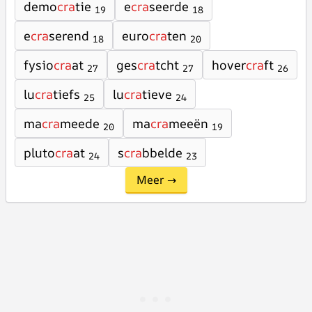
demo
cra
tie
e
cra
seerde
19
18
e
cra
serend
euro
cra
ten
18
20
fysio
cra
at
ges
cra
tcht
hover
cra
ft
27
27
26
lu
cra
tiefs
lu
cra
tieve
25
24
ma
cra
meede
ma
cra
meeën
20
19
pluto
cra
at
s
cra
bbelde
24
23
Meer →