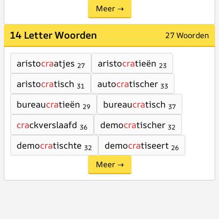
Meer →
14 Letter Woorden
27 Woorden
aristo
cra
atjes
aristo
cra
tieën
27
23
aristo
cra
tisch
auto
cra
tischer
31
33
bureau
cra
tieën
bureau
cra
tisch
29
37
cra
ckverslaafd
demo
cra
tischer
36
32
demo
cra
tischte
demo
cra
tiseert
32
26
Meer →