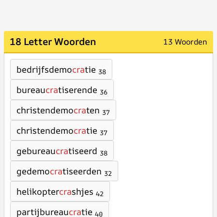
18 Letter Woorden
13 Woorden
bedrijfsdemo
cra
tie
38
bureau
cra
tiserende
36
christendemo
cra
ten
37
christendemo
cra
tie
37
gebureau
cra
tiseerd
38
gedemo
cra
tiseerden
32
helikopter
cra
shjes
42
partijbureau
cra
tie
40