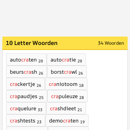
10 Letter Woorden
34 Woorden
auto
cra
ten
auto
cra
tie
20
20
beurs
cra
sh
borst
cra
wl
26
26
cra
ckertje
cra
niotoom
26
18
cra
paudjes
cra
puleuze
25
28
cra
quelure
cra
shdieet
33
21
cra
shtests
demo
cra
ten
23
19