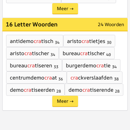
Meer →
16 Letter Woorden
24 Woorden
antidemo
cra
tisch
aristo
cra
tietjes
34
30
aristo
cra
tischer
bureau
cra
tischer
34
40
bureau
cra
tiseren
burgerdemo
cra
tie
33
34
centrumdemo
cra
at
cra
ckverslaafden
36
38
demo
cra
tiseerden
demo
cra
tiserende
28
28
Meer →