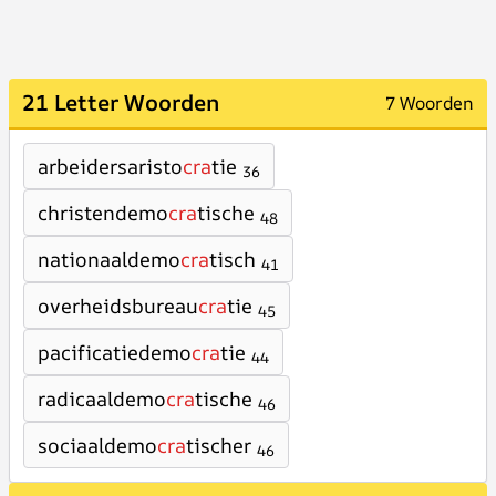
21 Letter Woorden
7 Woorden
arbeidersaristo
cra
tie
36
christendemo
cra
tische
48
nationaaldemo
cra
tisch
41
overheidsbureau
cra
tie
45
pacificatiedemo
cra
tie
44
radicaaldemo
cra
tische
46
sociaaldemo
cra
tischer
46