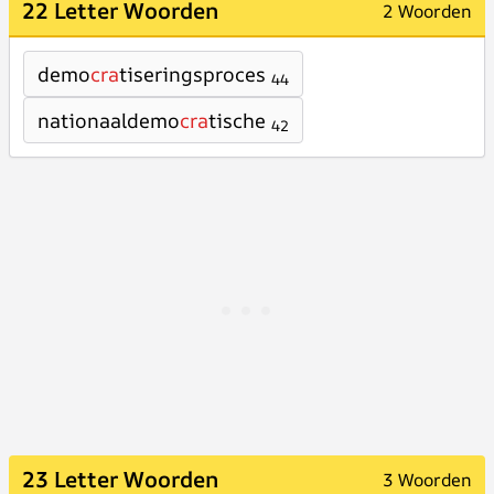
22 Letter Woorden
2 Woorden
demo
cra
tiseringsproces
44
nationaaldemo
cra
tische
42
23 Letter Woorden
3 Woorden