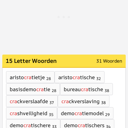
15 Letter Woorden
31 Woorden
aristo
cra
tietje
aristo
cra
tische
28
32
basisdemo
cra
tie
bureau
cra
tische
28
38
cra
ckverslaafde
cra
ckverslaving
37
38
cra
shveiligheid
demo
cra
tiemodel
35
29
demo
cra
tischere
demo
cra
tischers
33
34