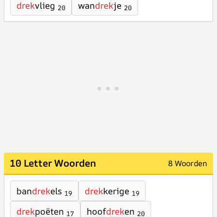
drek
vlieg
wan
drek
je
20
20
10 Letter Woorden
8 Woorden
ban
drek
els
drek
kerige
19
19
drek
poëten
hoof
drek
en
17
20