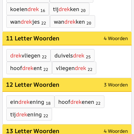
koeien
drek
tij
drek
ken
16
20
wan
drek
jes
wan
drek
ken
22
20
11 Letter Woorden
4 Woorden
drek
vliegen
duivels
drek
22
25
hoof
drek
ent
vliegen
drek
22
22
12 Letter Woorden
3 Woorden
ein
drek
ening
hoof
drek
enen
18
22
tij
drek
ening
22
13 Letter Woorden
4 Woorden