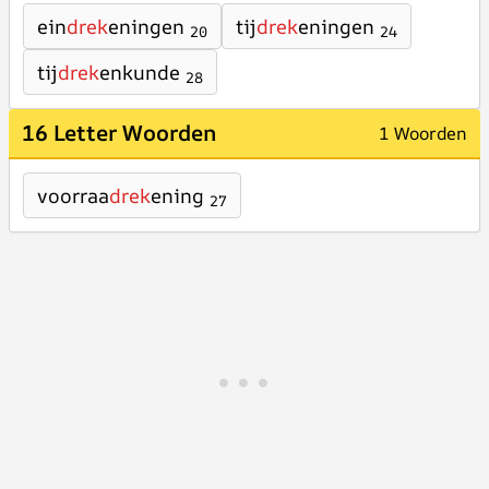
ein
drek
eningen
tij
drek
eningen
20
24
tij
drek
enkunde
28
16 Letter Woorden
1 Woorden
voorraa
drek
ening
27