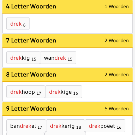
4 Letter Woorden
1 Woorden
drek
8
7 Letter Woorden
2 Woorden
drek
kig
wan
drek
15
15
8 Letter Woorden
2 Woorden
drek
hoop
drek
kige
17
16
9 Letter Woorden
5 Woorden
ban
drek
el
drek
kerig
drek
poëet
17
18
16