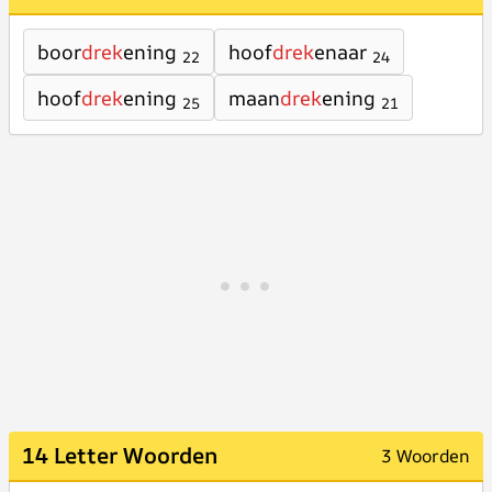
boor
drek
ening
hoof
drek
enaar
22
24
hoof
drek
ening
maan
drek
ening
25
21
14 Letter Woorden
3 Woorden