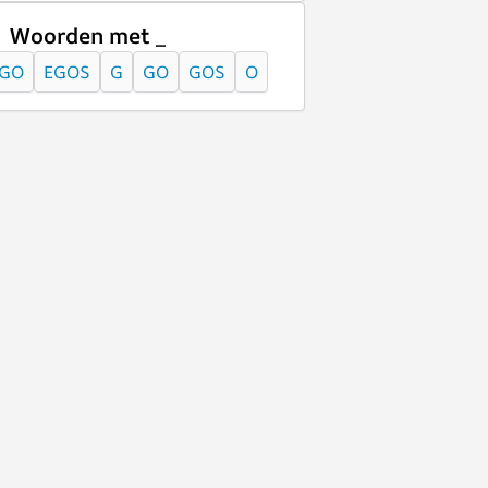
Woorden met _
GO
EGOS
G
GO
GOS
O