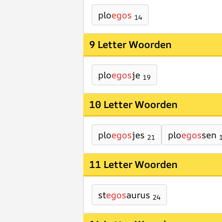
plo
egos
14
9 Letter Woorden
plo
egos
je
19
10 Letter Woorden
plo
egos
jes
plo
egos
sen
21
11 Letter Woorden
st
egos
aurus
24