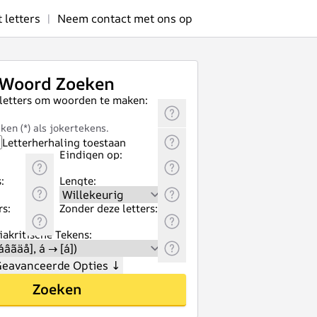
letters
|
Neem contact met ons op
Woord Zoeken
 letters om woorden te maken:
ken (*) als jokertekens.
Letterherhaling toestaan
Eindigen op:
:
Lengte:
rs:
Zonder deze letters:
akritische Tekens:
eavanceerde Opties
↓
Zoeken