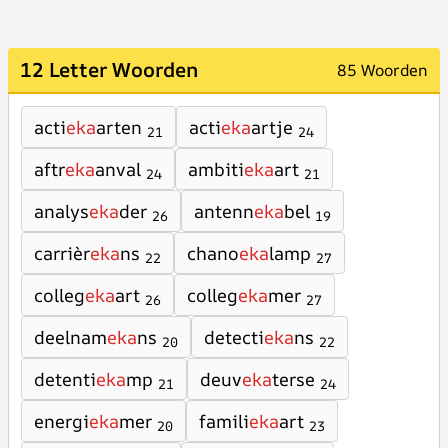
12 Letter Woorden
85 Woorden
acti
eka
arten
acti
eka
artje
21
24
aftr
eka
anval
ambiti
eka
art
24
21
analys
eka
der
antenn
eka
bel
26
19
carrièr
eka
ns
chano
eka
lamp
22
27
colleg
eka
art
colleg
eka
mer
26
27
deelnam
eka
ns
detecti
eka
ns
20
22
detenti
eka
mp
deuv
eka
terse
21
24
energi
eka
mer
famili
eka
art
20
23