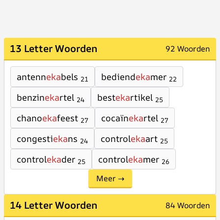
13 Letter Woorden
92 Woorden
antenn
eka
bels
bediend
eka
mer
21
22
benzin
eka
rtel
best
eka
rtikel
24
25
chano
eka
feest
cocaïn
eka
rtel
27
27
congesti
eka
ns
control
eka
art
24
25
control
eka
der
control
eka
mer
25
26
Meer →
14 Letter Woorden
84 Woorden