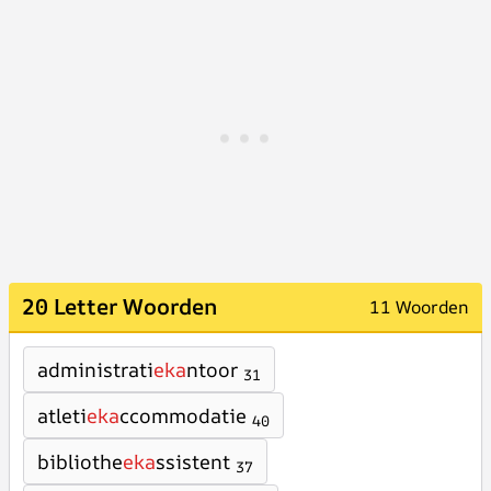
20 Letter Woorden
11 Woorden
administrati
eka
ntoor
31
atleti
eka
ccommodatie
40
bibliothe
eka
ssistent
37