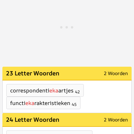
23 Letter Woorden
2 Woorden
correspondenti
eka
artjes
42
functi
eka
rakteristieken
45
24 Letter Woorden
2 Woorden