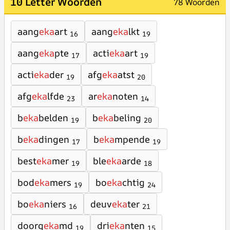
10 Letter Woorden
78 Woorden
aang
eka
art
aang
eka
lkt
16
19
aang
eka
pte
acti
eka
art
17
19
acti
eka
der
afg
eka
atst
19
20
afg
eka
lfde
ar
eka
noten
23
14
b
eka
belden
b
eka
beling
19
20
b
eka
dingen
b
eka
mpende
17
19
best
eka
mer
ble
eka
arde
19
18
bod
eka
mers
bo
eka
chtig
19
24
bo
eka
niers
deuv
eka
ter
16
21
doorg
eka
md
dri
eka
nten
19
15