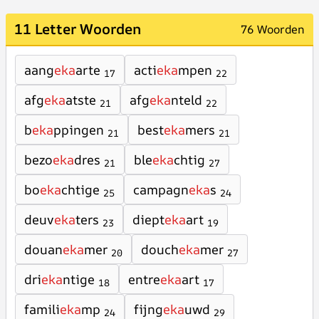
11 Letter Woorden
76 Woorden
aang
eka
arte
acti
eka
mpen
17
22
afg
eka
atste
afg
eka
nteld
21
22
b
eka
ppingen
best
eka
mers
21
21
bezo
eka
dres
ble
eka
chtig
21
27
bo
eka
chtige
campagn
eka
s
25
24
deuv
eka
ters
diept
eka
art
23
19
douan
eka
mer
douch
eka
mer
20
27
dri
eka
ntige
entre
eka
art
18
17
famili
eka
mp
fijng
eka
uwd
24
29