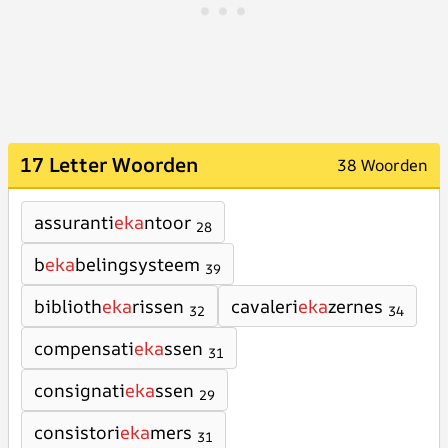
17 Letter Woorden
38 Woorden
assuranti
eka
ntoor
28
b
eka
belingsysteem
39
biblioth
eka
rissen
cavaleri
eka
zernes
32
34
compensati
eka
ssen
31
consignati
eka
ssen
29
consistori
eka
mers
31