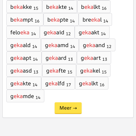
b
eka
kke
b
eka
kte
b
eka
lkt
15
14
16
b
eka
mpt
b
eka
pte
bre
eka
l
16
14
14
felo
eka
g
eka
aid
g
eka
akt
14
12
14
g
eka
ald
g
eka
amd
g
eka
and
14
14
12
g
eka
apt
g
eka
ard
g
eka
art
14
13
13
g
eka
asd
g
eka
fte
g
eka
kel
13
15
15
g
eka
kte
g
eka
lfd
g
eka
lkt
14
17
16
g
eka
mde
14
Meer →