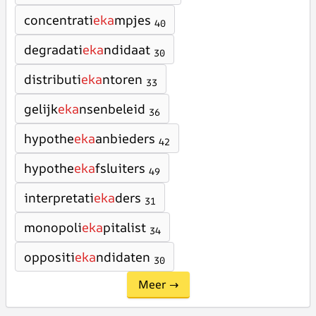
concentrati
eka
mpjes
40
degradati
eka
ndidaat
30
distributi
eka
ntoren
33
gelijk
eka
nsenbeleid
36
hypothe
eka
anbieders
42
hypothe
eka
fsluiters
49
interpretati
eka
ders
31
monopoli
eka
pitalist
34
oppositi
eka
ndidaten
30
Meer →