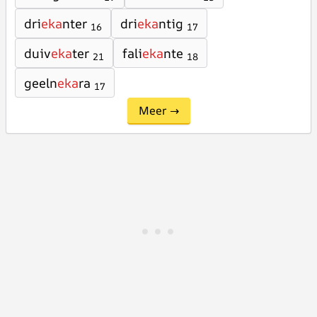
dri
eka
nter
dri
eka
ntig
16
17
duiv
eka
ter
fali
eka
nte
21
18
geeln
eka
ra
17
Meer →