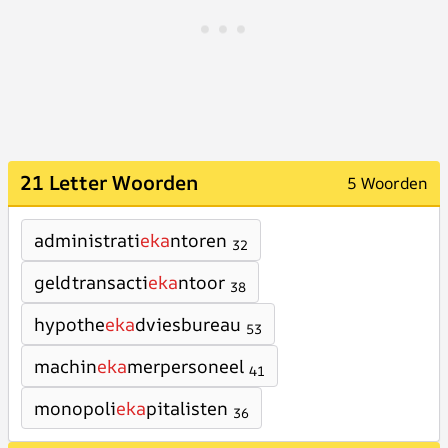
21 Letter Woorden
5 Woorden
administrati
eka
ntoren
32
geldtransacti
eka
ntoor
38
hypothe
eka
dviesbureau
53
machin
eka
merpersoneel
41
monopoli
eka
pitalisten
36