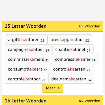
15 Letter Woorden
69 Woorden
afgift
eka
ntoren
bre
eka
pparatuur
28
33
campagn
eka
ntoor
coaliti
eka
binet
29
27
commissi
eka
mers
compressi
eka
mer
31
31
consumpti
eka
art
control
eka
arten
32
27
control
eka
ntoor
deelnam
eka
arten
27
24
Meer →
16 Letter Woorden
44 Woorden