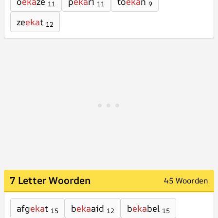
o
eka
ze
p
eka
ri
to
eka
n
11
11
9
ze
eka
t
12
7 Letter Woorden
45 Woorden
afg
eka
t
b
eka
aid
b
eka
bel
15
12
15