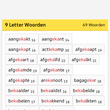
9 Letter Woorden
69 Woorden
aang
eka
kt
aang
eka
nt
16
14
aang
eka
pt
acti
eka
mp
afg
eka
apt
16
20
19
afg
eka
art
afg
eka
lfd
afg
eka
lkt
18
22
21
afg
eka
mde
afg
eka
nte
19
17
afg
eka
pte
ar
eka
noot
bagag
eka
r
19
13
18
b
eka
aider
b
eka
aidst
b
eka
belde
15
16
18
b
eka
belen
b
eka
kkend
b
eka
lkten
17
18
18