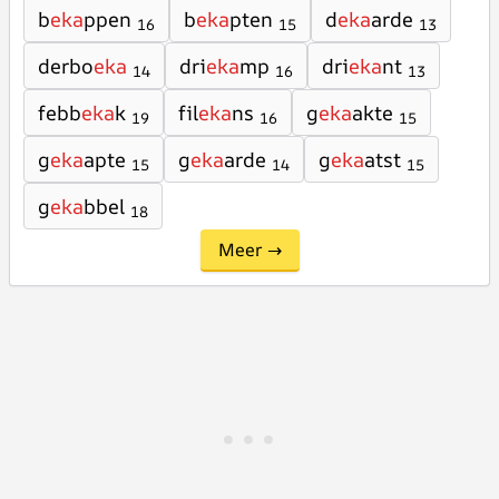
b
eka
ppen
b
eka
pten
d
eka
arde
16
15
13
derbo
eka
dri
eka
mp
dri
eka
nt
14
16
13
febb
eka
k
fil
eka
ns
g
eka
akte
19
16
15
g
eka
apte
g
eka
arde
g
eka
atst
15
14
15
g
eka
bbel
18
Meer →