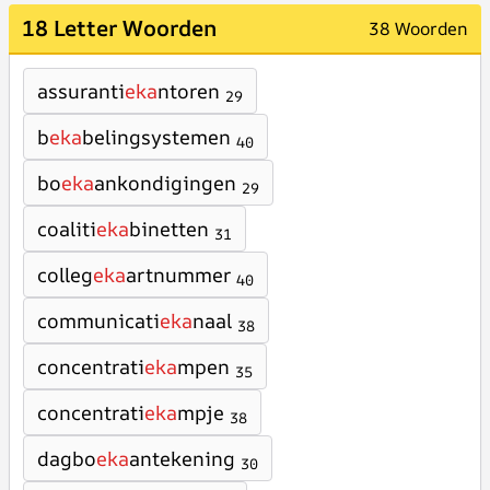
18 Letter Woorden
38 Woorden
assuranti
eka
ntoren
29
b
eka
belingsystemen
40
bo
eka
ankondigingen
29
coaliti
eka
binetten
31
colleg
eka
artnummer
40
communicati
eka
naal
38
concentrati
eka
mpen
35
concentrati
eka
mpje
38
dagbo
eka
antekening
30