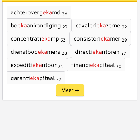
achteroverg
eka
md
36
bo
eka
ankondiging
cavaleri
eka
zerne
27
32
concentrati
eka
mp
consistori
eka
mer
33
29
dienstbod
eka
mers
directi
eka
ntoren
28
27
expediti
eka
ntoor
financi
eka
pitaal
31
30
garanti
eka
pitaal
27
Meer →