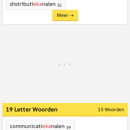
distributi
eka
nalen
32
Meer →
19 Letter Woorden
15 Woorden
communicati
eka
nalen
39