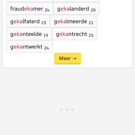
fraud
eka
mer
g
eka
landerd
24
20
g
eka
lfaterd
g
eka
lmeerde
23
21
g
eka
nteelde
g
eka
ntrecht
19
25
g
eka
ntwerkt
24
Meer →