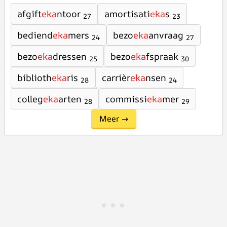
afgift
eka
ntoor
amortisati
eka
s
27
23
bediend
eka
mers
bezo
eka
anvraag
24
27
bezo
eka
dressen
bezo
eka
fspraak
25
30
biblioth
eka
ris
carrièr
eka
nsen
28
24
colleg
eka
arten
commissi
eka
mer
28
29
Meer →