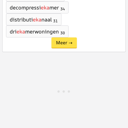
decompressi
eka
mer
34
distributi
eka
naal
31
dri
eka
merwoningen
30
Meer →