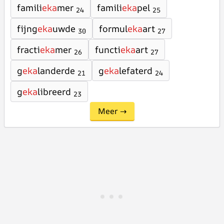
famili
eka
mer
famili
eka
pel
24
25
fijng
eka
uwde
formul
eka
art
30
27
fracti
eka
mer
functi
eka
art
26
27
g
eka
landerde
g
eka
lefaterd
21
24
g
eka
libreerd
23
Meer →