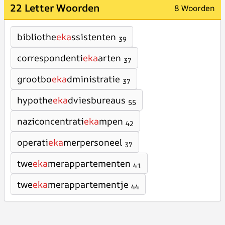
22 Letter Woorden
8 Woorden
bibliothe
eka
ssistenten
39
correspondenti
eka
arten
37
grootbo
eka
dministratie
37
hypothe
eka
dviesbureaus
55
naziconcentrati
eka
mpen
42
operati
eka
merpersoneel
37
twe
eka
merappartementen
41
twe
eka
merappartementje
44