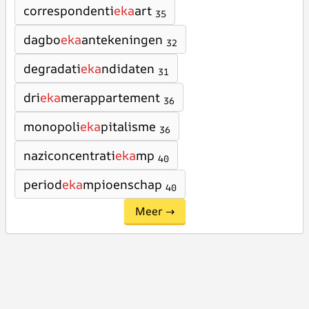
correspondenti
eka
art
35
dagbo
eka
antekeningen
32
degradati
eka
ndidaten
31
dri
eka
merappartement
36
monopoli
eka
pitalisme
36
naziconcentrati
eka
mp
40
period
eka
mpioenschap
40
Meer →