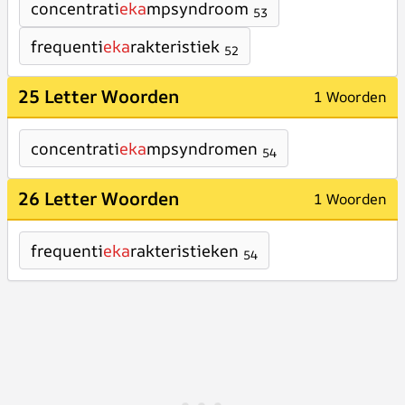
concentrati
eka
mpsyndroom
53
frequenti
eka
rakteristiek
52
25 Letter Woorden
1 Woorden
concentrati
eka
mpsyndromen
54
26 Letter Woorden
1 Woorden
frequenti
eka
rakteristieken
54