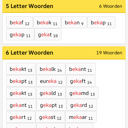
5 Letter Woorden
6 Woorden
b
eka
f
b
eka
k
b
eka
n
b
eka
p
12
11
9
11
g
eka
p
g
eka
t
11
10
6 Letter Woorden
19 Woorden
b
eka
kt
b
eka
lk
b
eka
nt
13
14
11
b
eka
pt
eur
eka
g
eka
ft
13
12
14
g
eka
kt
g
eka
ld
g
eka
md
13
13
13
g
eka
nt
g
eka
pt
g
eka
rd
11
13
12
g
eka
rt
g
eka
st
m
eka
ar
12
12
11