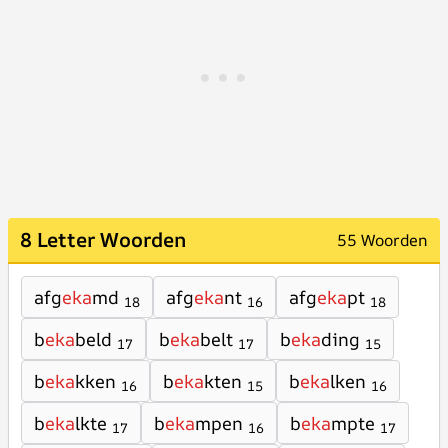
8 Letter Woorden
55 Woorden
afg
eka
md
afg
eka
nt
afg
eka
pt
18
16
18
b
eka
beld
b
eka
belt
b
eka
ding
17
17
15
b
eka
kken
b
eka
kten
b
eka
lken
16
15
16
b
eka
lkte
b
eka
mpen
b
eka
mpte
17
16
17