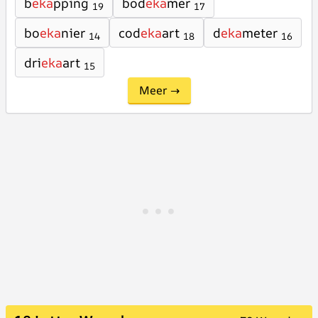
b
eka
pping
bod
eka
mer
19
17
bo
eka
nier
cod
eka
art
d
eka
meter
14
18
16
dri
eka
art
15
Meer →