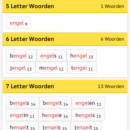
5 Letter Woorden
1 Woorden
engel
9
6 Letter Woorden
6 Woorden
b
engel
engel
s
h
engel
12
11
13
j
engel
m
engel
t
engel
13
12
11
7 Letter Woorden
13 Woorden
b
engel
s
b
engel
t
engel
en
14
14
11
engel
in
h
engel
e
h
engel
s
11
14
15
h
engel
t
j
engel
s
j
engel
t
15
15
15