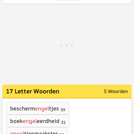
17 Letter Woorden
5 Woorden
bescherm
engel
tjes
39
boek
engel
eerdheid
31
engel
tjesmaakster