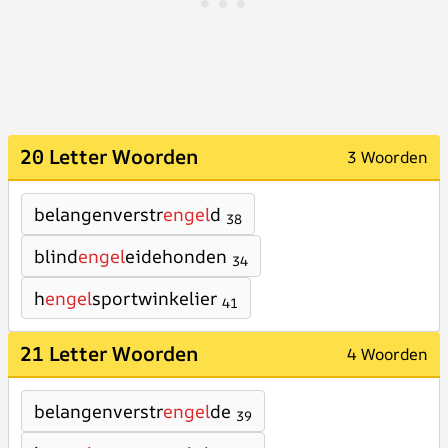
20 Letter Woorden
3 Woorden
belangenverstr
engel
d
38
blind
engel
eidehonden
34
h
engel
sportwinkelier
41
21 Letter Woorden
4 Woorden
belangenverstr
engel
de
39