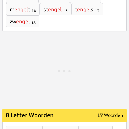
m
engel
t
st
engel
t
engel
s
14
13
13
zw
engel
18
8 Letter Woorden
17 Woorden