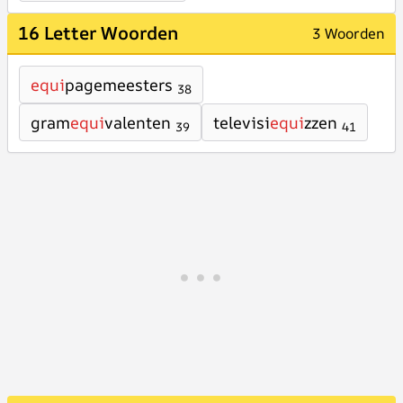
16 Letter Woorden
3 Woorden
equi
pagemeesters
38
gram
equi
valenten
televisi
equi
zzen
39
41