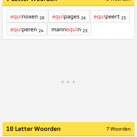
equi
noxen
equi
pages
equi
peert
28
26
25
equi
peren
mann
equi
n
24
23
10 Letter Woorden
7 Woorden