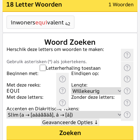
18 Letter Woorden
1 Woorden
inwoners
equi
valent
42
Woord Zoeken
Herschik deze letters om woorden te maken:
Gebruik asterisken (*) als jokertekens.
Letterherhaling toestaan
Beginnen met:
Eindigen op:
Met deze reeks:
Lengte:
Met deze letters:
Zonder deze letters:
Accenten en Diakritische Tekens:
Geavanceerde Opties
↓
Zoeken