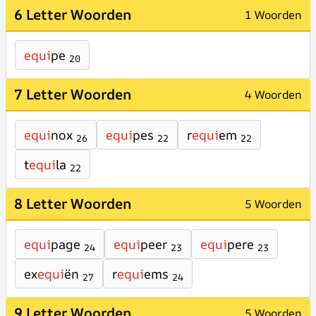
6 Letter Woorden
1 Woorden
equi
pe
20
7 Letter Woorden
4 Woorden
equi
nox
equi
pes
r
equi
em
26
22
22
t
equi
la
22
8 Letter Woorden
5 Woorden
equi
page
equi
peer
equi
pere
24
23
23
ex
equi
ën
r
equi
ems
27
24
9 Letter Woorden
5 Woorden