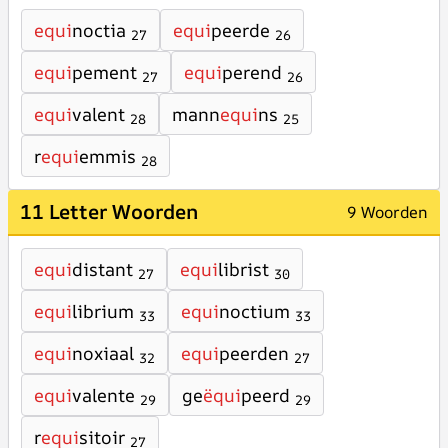
equi
noctia
equi
peerde
27
26
equi
pement
equi
perend
27
26
equi
valent
mann
equi
ns
28
25
r
equi
emmis
28
11 Letter Woorden
9 Woorden
equi
distant
equi
librist
27
30
equi
librium
equi
noctium
33
33
equi
noxiaal
equi
peerden
32
27
equi
valente
ge
ëqui
peerd
29
29
r
equi
sitoir
27