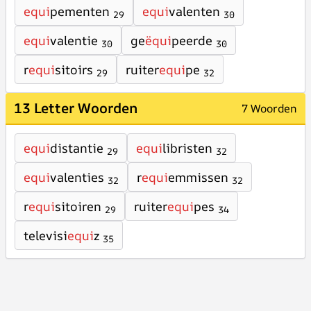
equi
pementen
equi
valenten
29
30
equi
valentie
ge
ëqui
peerde
30
30
r
equi
sitoirs
ruiter
equi
pe
29
32
13 Letter Woorden
7 Woorden
equi
distantie
equi
libristen
29
32
equi
valenties
r
equi
emmissen
32
32
r
equi
sitoiren
ruiter
equi
pes
29
34
televisi
equi
z
35