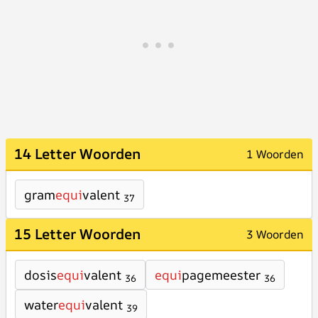
14 Letter Woorden
1 Woorden
gram
equi
valent
37
15 Letter Woorden
3 Woorden
dosis
equi
valent
equi
pagemeester
36
36
water
equi
valent
39