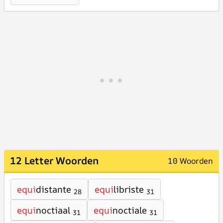
12 Letter Woorden
10 Woorden
equi
distante
equi
libriste
28
31
equi
noctiaal
equi
noctiale
31
31