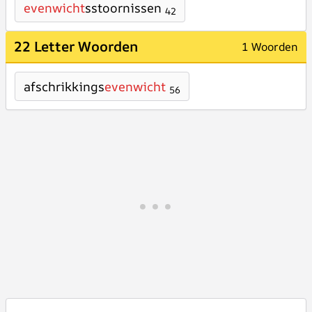
evenwicht
sstoornissen
42
22 Letter Woorden
1 Woorden
afschrikkings
evenwicht
56