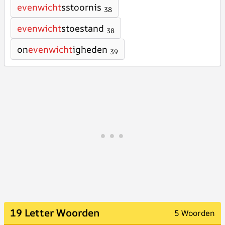
evenwicht
sstoornis
38
evenwicht
stoestand
38
on
evenwicht
igheden
39
19 Letter Woorden
5 Woorden