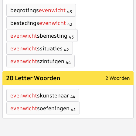
begrotings
evenwicht
43
bestedings
evenwicht
42
evenwicht
sbemesting
43
evenwicht
ssituaties
42
evenwicht
szintuigen
44
20 Letter Woorden
2 Woorden
evenwicht
skunstenaar
44
evenwicht
soefeningen
41