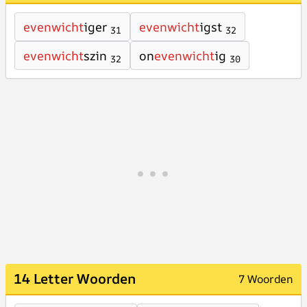
evenwicht
iger
evenwicht
igst
31
32
evenwicht
szin
on
evenwicht
ig
32
30
14 Letter Woorden
7 Woorden