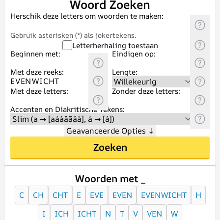
Woord Zoeken
Herschik deze letters om woorden te maken:
Gebruik asterisken (*) als jokertekens.
Letterherhaling toestaan
Beginnen met:
Eindigen op:
Met deze reeks:
Lengte:
Met deze letters:
Zonder deze letters:
Accenten en Diakritische Tekens:
Geavanceerde Opties
↓
Zoeken
Woorden met _
C
CH
CHT
E
EVE
EVEN
EVENWICHT
H
I
ICH
ICHT
N
T
V
VEN
W