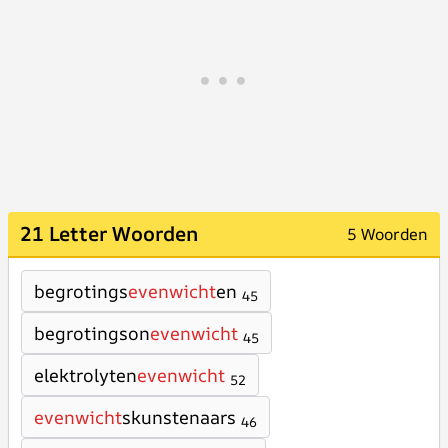
21 Letter Woorden
5 Woorden
begrotings
evenwicht
en
45
begrotingson
evenwicht
45
elektrolyten
evenwicht
52
evenwicht
skunstenaars
46