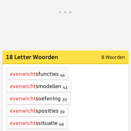
18 Letter Woorden
8 Woorden
evenwicht
sfuncties
46
evenwicht
smodellen
41
evenwicht
soefening
39
evenwicht
sposities
39
evenwicht
ssituatie
40