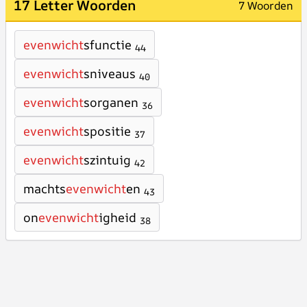
17 Letter Woorden
7 Woorden
evenwicht
sfunctie
44
evenwicht
sniveaus
40
evenwicht
sorganen
36
evenwicht
spositie
37
evenwicht
szintuig
42
machts
evenwicht
en
43
on
evenwicht
igheid
38