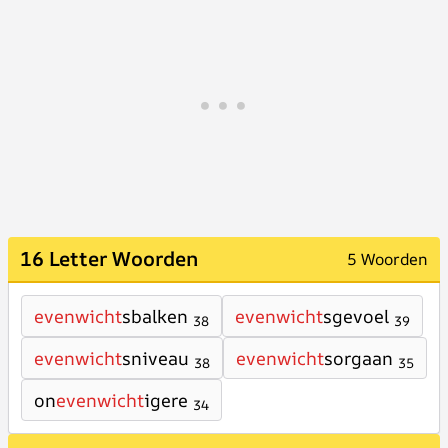
16 Letter Woorden
5 Woorden
evenwicht
sbalken
evenwicht
sgevoel
38
39
evenwicht
sniveau
evenwicht
sorgaan
38
35
on
evenwicht
igere
34