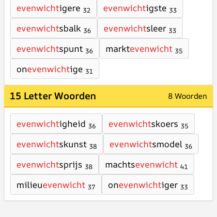
evenwicht
igere
evenwicht
igste
32
33
evenwicht
sbalk
evenwicht
sleer
36
33
evenwicht
spunt
markt
evenwicht
36
35
on
evenwicht
ige
31
15 Letter Woorden
8 Woorden
evenwicht
igheid
evenwicht
skoers
36
35
evenwicht
skunst
evenwicht
smodel
38
36
evenwicht
sprijs
machts
evenwicht
38
41
milieu
evenwicht
on
evenwicht
iger
37
33