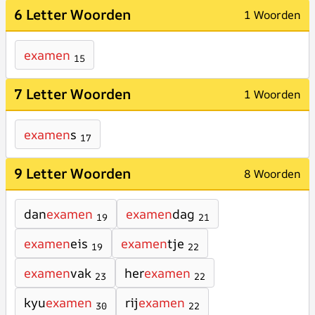
6 Letter Woorden
1 Woorden
examen
15
7 Letter Woorden
1 Woorden
examen
s
17
9 Letter Woorden
8 Woorden
dan
examen
examen
dag
19
21
examen
eis
examen
tje
19
22
examen
vak
her
examen
23
22
kyu
examen
rij
examen
30
22