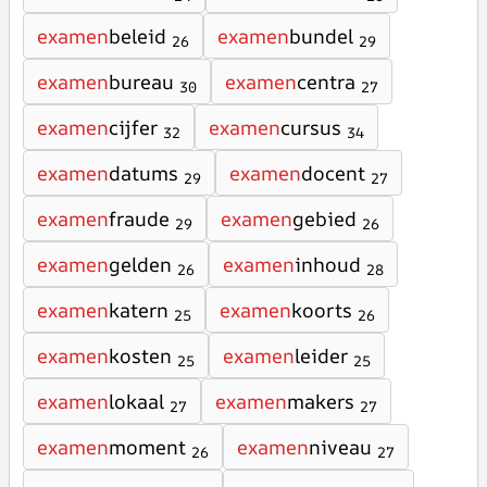
examen
beleid
examen
bundel
26
29
examen
bureau
examen
centra
30
27
examen
cijfer
examen
cursus
32
34
examen
datums
examen
docent
29
27
examen
fraude
examen
gebied
29
26
examen
gelden
examen
inhoud
26
28
examen
katern
examen
koorts
25
26
examen
kosten
examen
leider
25
25
examen
lokaal
examen
makers
27
27
examen
moment
examen
niveau
26
27