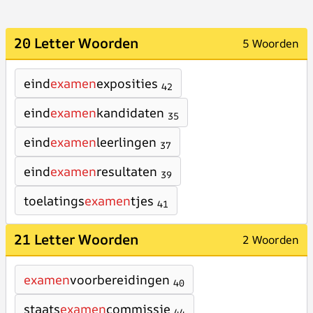
20 Letter Woorden
5 Woorden
eind
examen
exposities
42
eind
examen
kandidaten
35
eind
examen
leerlingen
37
eind
examen
resultaten
39
toelatings
examen
tjes
41
21 Letter Woorden
2 Woorden
examen
voorbereidingen
40
staats
examen
commissie
44