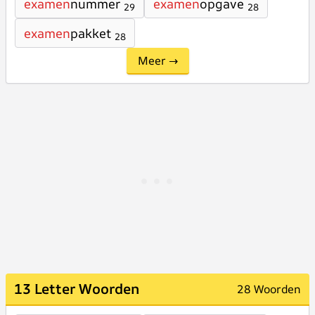
examen
nummer
examen
opgave
29
28
examen
pakket
28
Meer →
13 Letter Woorden
28 Woorden