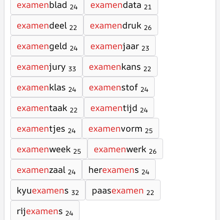
examen
blad
examen
data
24
21
examen
deel
examen
druk
22
26
examen
geld
examen
jaar
24
23
examen
jury
examen
kans
33
22
examen
klas
examen
stof
24
24
examen
taak
examen
tijd
22
24
examen
tjes
examen
vorm
24
25
examen
week
examen
werk
25
26
examen
zaal
her
examen
s
24
24
kyu
examen
s
paas
examen
32
22
rij
examen
s
24