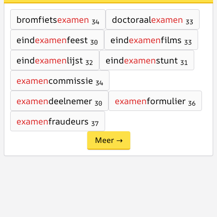
bromfiets
examen
doctoraal
examen
34
33
eind
examen
feest
eind
examen
films
30
33
eind
examen
lijst
eind
examen
stunt
32
31
examen
commissie
34
examen
deelnemer
examen
formulier
30
36
examen
fraudeurs
37
Meer →