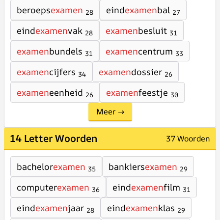
beroeps
examen
eind
examen
bal
28
27
eind
examen
vak
examen
besluit
28
31
examen
bundels
examen
centrum
31
33
examen
cijfers
examen
dossier
34
26
examen
eenheid
examen
feestje
26
30
Meer →
14 Letter Woorden
37 Woorden
bachelor
examen
bankiers
examen
35
29
computer
examen
eind
examen
film
36
31
eind
examen
jaar
eind
examen
klas
28
29