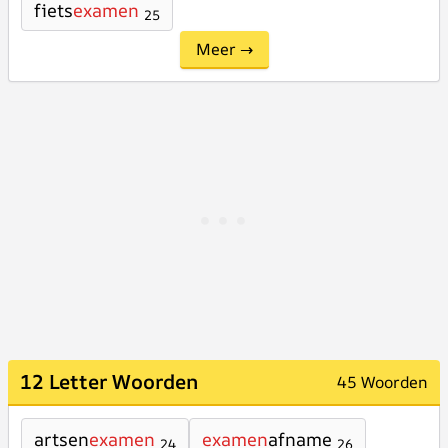
fiets
examen
25
Meer →
12 Letter Woorden
45 Woorden
artsen
examen
examen
afname
24
26