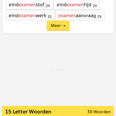
eind
examen
stof
eind
examen
tijd
29
29
eind
examen
werk
examen
aanvraag
31
29
Meer →
15 Letter Woorden
30 Woorden