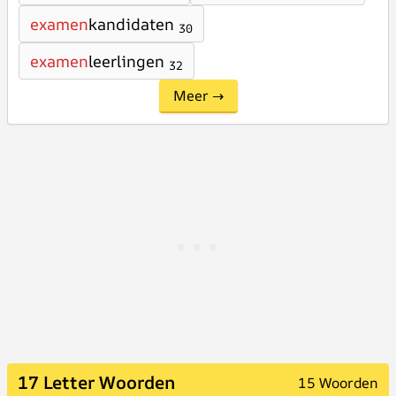
examen
kandidaten
30
examen
leerlingen
32
Meer →
17 Letter Woorden
15 Woorden