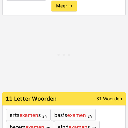
Meer →
11 Letter Woorden
31 Woorden
arts
examen
s
basis
examen
24
24
bezem
examen
eind
examen
s