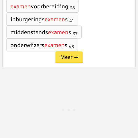
examen
voorbereiding
38
inburgerings
examen
s
41
middenstands
examen
s
37
onderwijzers
examen
s
43
Meer →