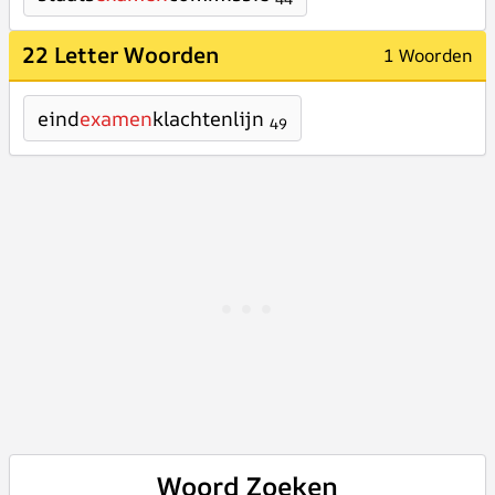
22 Letter Woorden
1 Woorden
eind
examen
klachtenlijn
49
Woord Zoeken