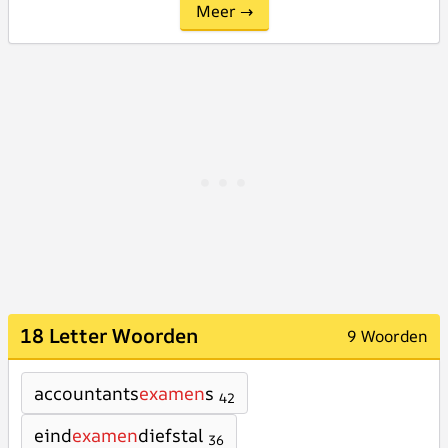
Meer →
18 Letter Woorden
9 Woorden
accountants
examen
s
42
eind
examen
diefstal
36