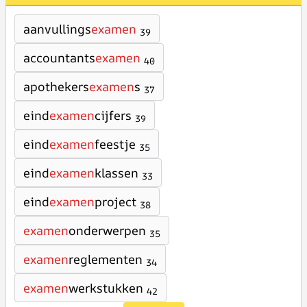
aanvullings
examen
39
accountants
examen
40
apothekers
examen
s
37
eind
examen
cijfers
39
eind
examen
feestje
35
eind
examen
klassen
33
eind
examen
project
38
examen
onderwerpen
35
examen
reglementen
34
examen
werkstukken
42