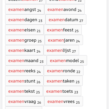
27
22
examen
angst
examen
avond
24
24
examen
dagen
examen
datum
23
27
examen
eisen
examen
feest
21
25
examen
groep
examen
jaren
25
24
examen
kaart
examen
lijst
24
27
examen
maand
examen
model
23
25
examen
reeks
examen
ronde
24
22
examen
stunt
examen
taken
26
23
examen
tekst
examen
toets
25
23
examen
vraag
examen
vrees
26
25