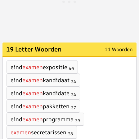
19 Letter Woorden
11 Woorden
eind
examen
expositie
40
eind
examen
kandidaat
34
eind
examen
kandidate
34
eind
examen
pakketten
37
eind
examen
programma
39
examen
secretarissen
38