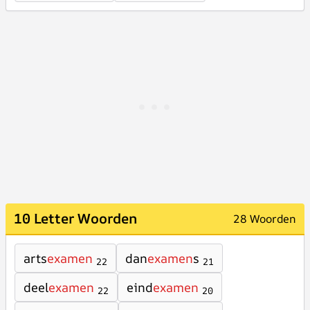
10 Letter Woorden
28 Woorden
arts
examen
dan
examen
s
22
21
deel
examen
eind
examen
22
20