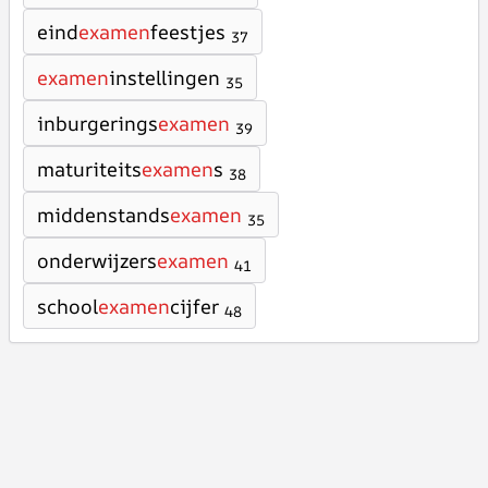
eind
examen
feestjes
37
examen
instellingen
35
inburgerings
examen
39
maturiteits
examen
s
38
middenstands
examen
35
onderwijzers
examen
41
school
examen
cijfer
48