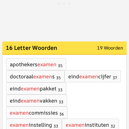
16 Letter Woorden
19 Woorden
apothekers
examen
35
doctoraal
examen
s
eind
examen
cijfer
35
37
eind
examen
pakket
33
eind
examen
vakken
33
examen
commissies
36
examen
instelling
examen
instituten
33
32