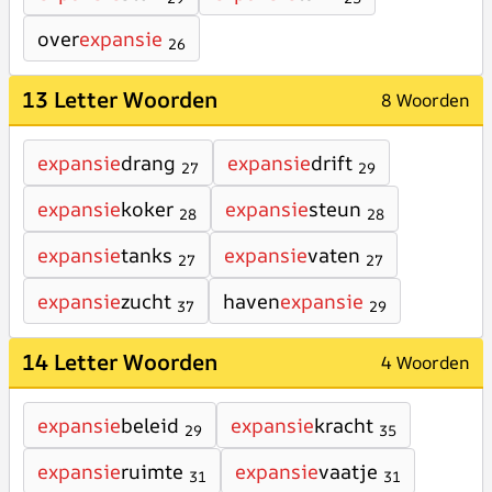
over
expansie
26
13 Letter Woorden
8 Woorden
expansie
drang
expansie
drift
27
29
expansie
koker
expansie
steun
28
28
expansie
tanks
expansie
vaten
27
27
expansie
zucht
haven
expansie
37
29
14 Letter Woorden
4 Woorden
expansie
beleid
expansie
kracht
29
35
expansie
ruimte
expansie
vaatje
31
31