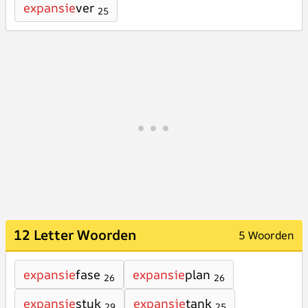
expansie
ver
25
12 Letter Woorden
5 Woorden
expansie
fase
expansie
plan
26
26
expansie
stuk
expansie
tank
29
25