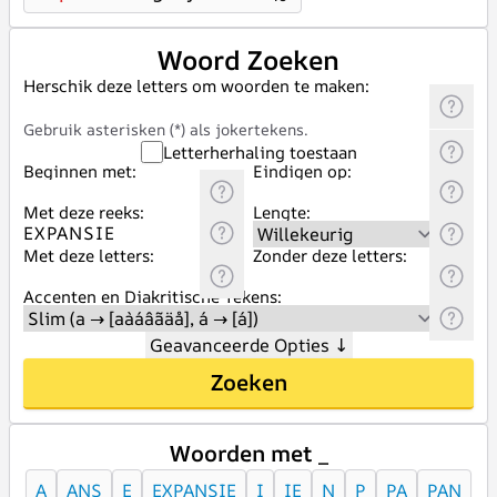
Woord Zoeken
Herschik deze letters om woorden te maken:
Gebruik asterisken (*) als jokertekens.
Letterherhaling toestaan
Beginnen met:
Eindigen op:
Met deze reeks:
Lengte:
Met deze letters:
Zonder deze letters:
Accenten en Diakritische Tekens:
Geavanceerde Opties
↓
Zoeken
Woorden met _
A
ANS
E
EXPANSIE
I
IE
N
P
PA
PAN