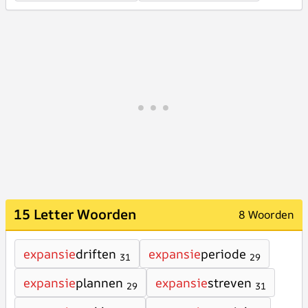
15 Letter Woorden
8 Woorden
expansie
driften
expansie
periode
31
29
expansie
plannen
expansie
streven
29
31