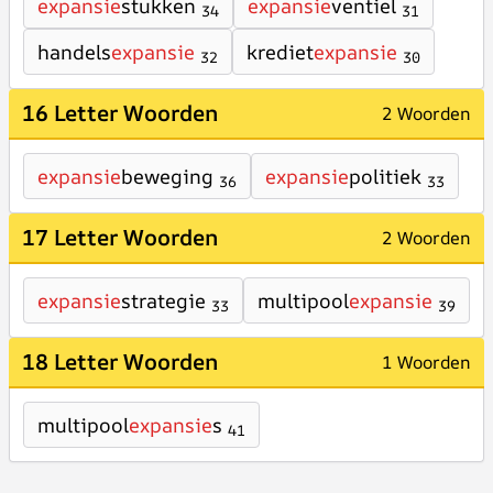
expansie
stukken
expansie
ventiel
34
31
handels
expansie
krediet
expansie
32
30
16 Letter Woorden
2 Woorden
expansie
beweging
expansie
politiek
36
33
17 Letter Woorden
2 Woorden
expansie
strategie
multipool
expansie
33
39
18 Letter Woorden
1 Woorden
multipool
expansie
s
41