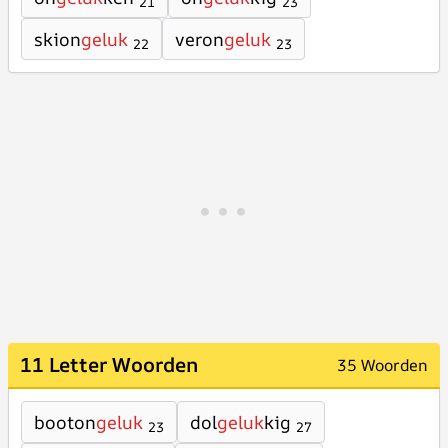
21
23
skion
geluk
veron
geluk
22
23
11 Letter Woorden
35 Woorden
booton
geluk
dol
geluk
kig
23
27