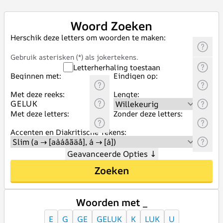
Woord Zoeken
Herschik deze letters om woorden te maken:
Gebruik asterisken (*) als jokertekens.
Letterherhaling toestaan
Beginnen met:
Eindigen op:
Met deze reeks:
Lengte:
Met deze letters:
Zonder deze letters:
Accenten en Diakritische Tekens:
Geavanceerde Opties
↓
Zoeken
Woorden met _
E
G
GE
GELUK
K
LUK
U