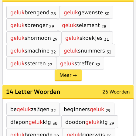
geluk
brengend
geluk
gewenste
28
30
geluk
sbrenger
geluk
selement
29
28
geluk
shormoon
geluk
skoekjes
29
31
geluk
smachine
geluk
snummers
32
32
geluk
ssterren
geluk
streffer
27
32
Meer →
14 Letter Woorden
26 Woorden
be
geluk
zaligen
beginners
geluk
32
29
diepon
geluk
kig
doodon
geluk
kig
30
29
geluk
brengende
geluk
kigerwijs