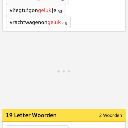
vliegtuigon
geluk
je
43
vrachtwagenon
geluk
45
19 Letter Woorden
2 Woorden