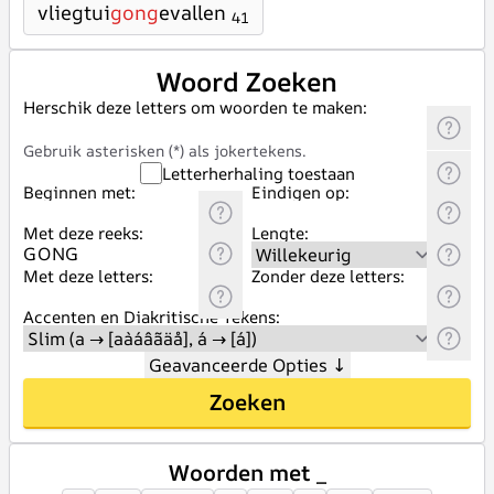
vliegtui
gong
evallen
41
Woord Zoeken
Herschik deze letters om woorden te maken:
Gebruik asterisken (*) als jokertekens.
Letterherhaling toestaan
Beginnen met:
Eindigen op:
Met deze reeks:
Lengte:
Met deze letters:
Zonder deze letters:
Accenten en Diakritische Tekens:
Geavanceerde Opties
↓
Zoeken
Woorden met _