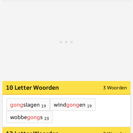
10 Letter Woorden
3 Woorden
gong
slagen
wind
gong
en
19
19
wobbe
gong
s
23