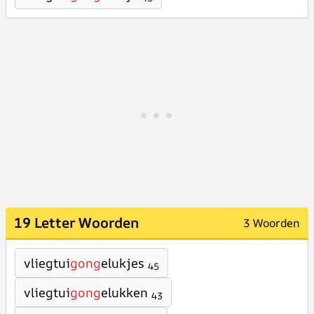
19 Letter Woorden
3 Woorden
vliegtui
gong
elukjes
45
vliegtui
gong
elukken
43