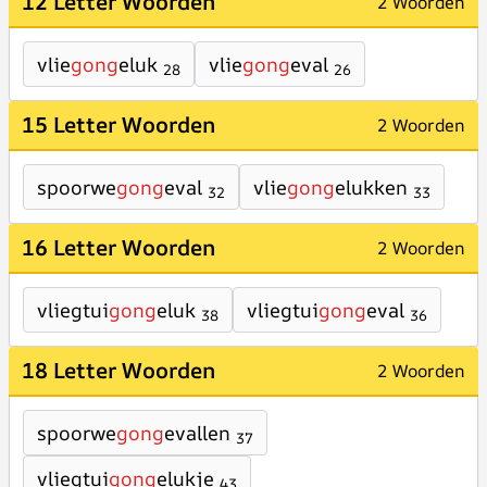
12 Letter Woorden
2 Woorden
vlie
gong
eluk
vlie
gong
eval
28
26
15 Letter Woorden
2 Woorden
spoorwe
gong
eval
vlie
gong
elukken
32
33
16 Letter Woorden
2 Woorden
vliegtui
gong
eluk
vliegtui
gong
eval
38
36
18 Letter Woorden
2 Woorden
spoorwe
gong
evallen
37
vliegtui
gong
elukje
43