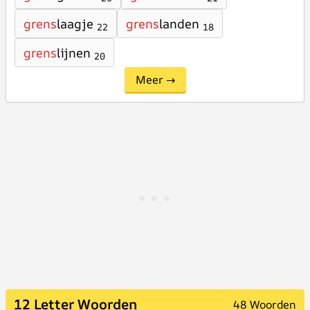
grens
laagje
grens
landen
22
18
grens
lijnen
20
Meer →
12 Letter Woorden
48 Woorden