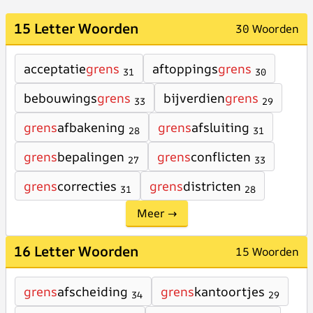
15 Letter Woorden
30 Woorden
acceptatie
grens
aftoppings
grens
31
30
bebouwings
grens
bijverdien
grens
33
29
grens
afbakening
grens
afsluiting
28
31
grens
bepalingen
grens
conflicten
27
33
grens
correcties
grens
districten
31
28
Meer →
16 Letter Woorden
15 Woorden
grens
afscheiding
grens
kantoortjes
34
29