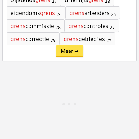
27
28
eigendoms
grens
grens
arbeiders
24
24
grens
commissie
grens
controles
28
27
grens
correctie
grens
gebiedjes
29
27
Meer →