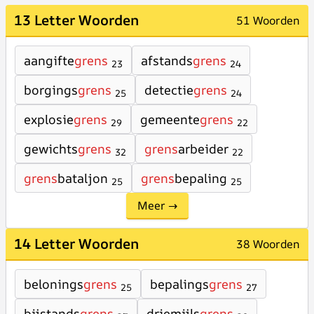
13 Letter Woorden
51 Woorden
aangifte
grens
afstands
grens
23
24
borgings
grens
detectie
grens
25
24
explosie
grens
gemeente
grens
29
22
gewichts
grens
grens
arbeider
32
22
grens
bataljon
grens
bepaling
25
25
Meer →
14 Letter Woorden
38 Woorden
belonings
grens
bepalings
grens
25
27
bijstands
grens
driemijls
grens