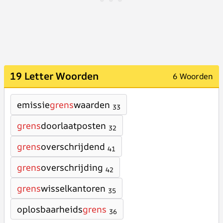
19 Letter Woorden
6 Woorden
emissie
grens
waarden
33
grens
doorlaatposten
32
grens
overschrijdend
41
grens
overschrijding
42
grens
wisselkantoren
35
oplosbaarheids
grens
36