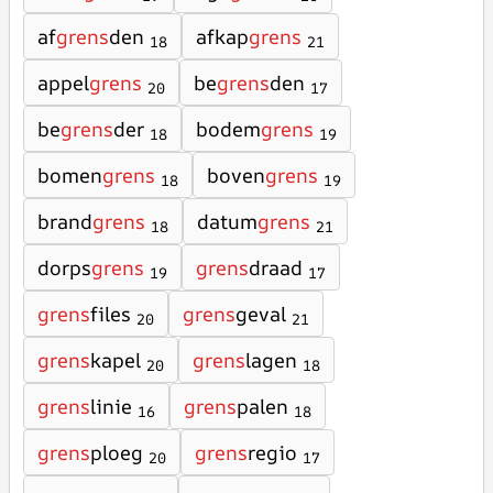
af
grens
den
afkap
grens
18
21
appel
grens
be
grens
den
20
17
be
grens
der
bodem
grens
18
19
bomen
grens
boven
grens
18
19
brand
grens
datum
grens
18
21
dorps
grens
grens
draad
19
17
grens
files
grens
geval
20
21
grens
kapel
grens
lagen
20
18
grens
linie
grens
palen
16
18
grens
ploeg
grens
regio
20
17