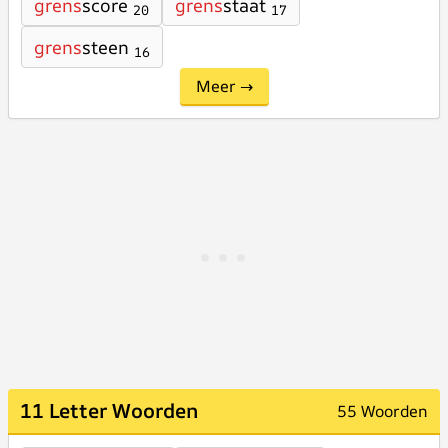
grens
score
grens
staat
20
17
grens
steen
16
Meer →
11 Letter Woorden
55 Woorden