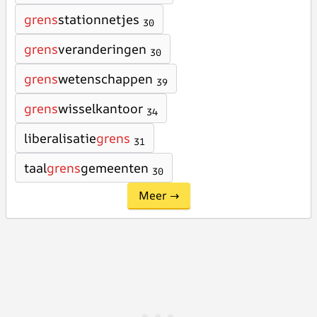
grens
stationnetjes
30
grens
veranderingen
30
grens
wetenschappen
39
grens
wisselkantoor
34
liberalisatie
grens
31
taal
grens
gemeenten
30
Meer →