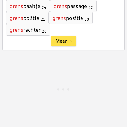
grens
paaltje
grens
passage
24
22
grens
politie
grens
positie
21
20
grens
rechter
26
Meer →