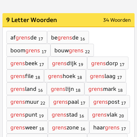
9 Letter Woorden
34 Woorden
af
grens
de
be
grens
de
17
16
boom
grens
bouw
grens
17
22
grens
beek
grens
dijk
grens
dorp
17
19
17
grens
file
grens
hoek
grens
laag
18
18
17
grens
land
grens
lijn
grens
mark
16
18
18
grens
muur
grens
paal
grens
post
22
17
17
grens
punt
grens
stad
grens
vlak
19
16
20
grens
weer
grens
zone
haar
grens
18
16
17