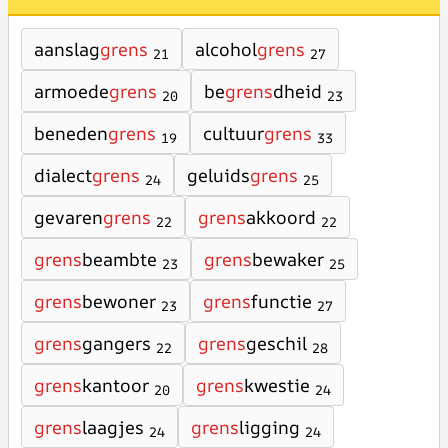
aanslag
grens
alcohol
grens
21
27
armoede
grens
be
grens
dheid
20
23
beneden
grens
cultuur
grens
19
33
dialect
grens
geluids
grens
24
25
gevaren
grens
grens
akkoord
22
22
grens
beambte
grens
bewaker
23
25
grens
bewoner
grens
functie
23
27
grens
gangers
grens
geschil
22
28
grens
kantoor
grens
kwestie
20
24
grens
laagjes
grens
ligging
24
24