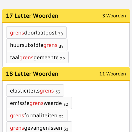
17 Letter Woorden
3 Woorden
grens
doorlaatpost
30
huursubsidie
grens
39
taal
grens
gemeente
29
18 Letter Woorden
11 Woorden
elasticiteits
grens
33
emissie
grens
waarde
32
grens
formaliteiten
32
grens
gevangenissen
31