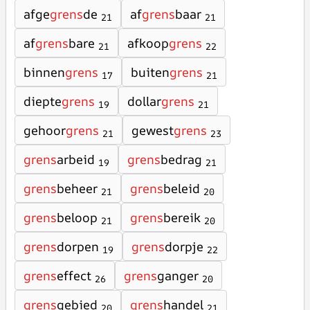
afge
grens
de
af
grens
baar
21
21
af
grens
bare
afkoop
grens
21
22
binnen
grens
buiten
grens
17
21
diepte
grens
dollar
grens
19
21
gehoor
grens
gewest
grens
21
23
grens
arbeid
grens
bedrag
19
21
grens
beheer
grens
beleid
21
20
grens
beloop
grens
bereik
21
20
grens
dorpen
grens
dorpje
19
22
grens
effect
grens
ganger
26
20
grens
gebied
grens
handel
20
21