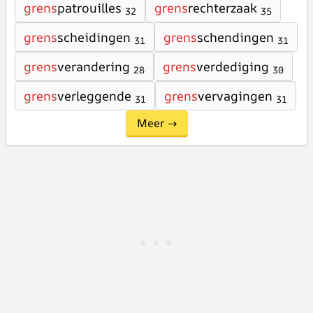
grens
patrouilles
grens
rechterzaak
32
35
grens
scheidingen
grens
schendingen
31
31
grens
verandering
grens
verdediging
28
30
grens
verleggende
grens
vervagingen
31
31
Meer →