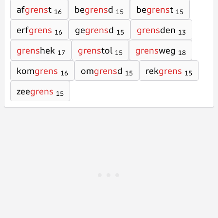
af
grens
t
be
grens
d
be
grens
t
16
15
15
erf
grens
ge
grens
d
grens
den
16
15
13
grens
hek
grens
tol
grens
weg
17
15
18
kom
grens
om
grens
d
rek
grens
16
15
15
zee
grens
15