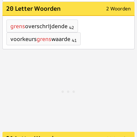
20 Letter Woorden
2 Woorden
grens
overschrijdende
42
voorkeurs
grens
waarde
41