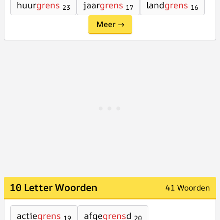
huur
grens
jaar
grens
land
grens
23
17
16
Meer →
10 Letter Woorden
41 Woorden
actie
grens
afge
grens
d
19
20