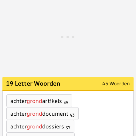
19 Letter Woorden
45 Woorden
achter
grond
artikels
39
achter
grond
document
43
achter
grond
dossiers
37