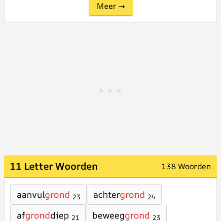
Meer →
11 Letter Woorden
138 Woorden
aanvul
grond
achter
grond
23
24
af
grond
diep
beweeg
grond
21
23