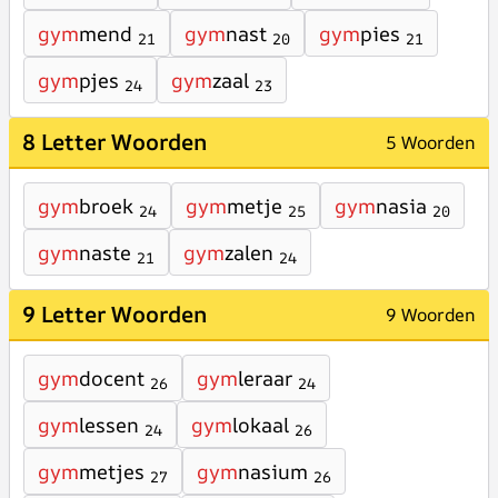
gym
mend
gym
nast
gym
pies
21
20
21
gym
pjes
gym
zaal
24
23
8 Letter Woorden
5 Woorden
gym
broek
gym
metje
gym
nasia
24
25
20
gym
naste
gym
zalen
21
24
9 Letter Woorden
9 Woorden
gym
docent
gym
leraar
26
24
gym
lessen
gym
lokaal
24
26
gym
metjes
gym
nasium
27
26