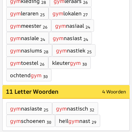
gym
kleding
gym
leraars
28
26
gym
leraren
gym
lokalen
25
27
gym
meester
gym
nasiaal
26
24
gym
nasiale
gym
nasiast
24
24
gym
nasiums
gym
nastiek
28
25
gym
toestel
kleuter
gym
26
30
ochtend
gym
30
11 Letter Woorden
4 Woorden
gym
nasiaste
gym
nastisch
25
32
gym
schoenen
heil
gym
nast
30
29