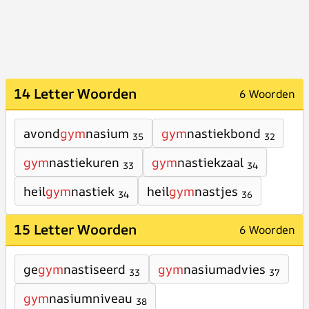
14 Letter Woorden
6 Woorden
avond
gym
nasium
gym
nastiekbond
35
32
gym
nastiekuren
gym
nastiekzaal
33
34
heil
gym
nastiek
heil
gym
nastjes
34
36
15 Letter Woorden
6 Woorden
ge
gym
nastiseerd
gym
nasiumadvies
33
37
gym
nasiumniveau
38