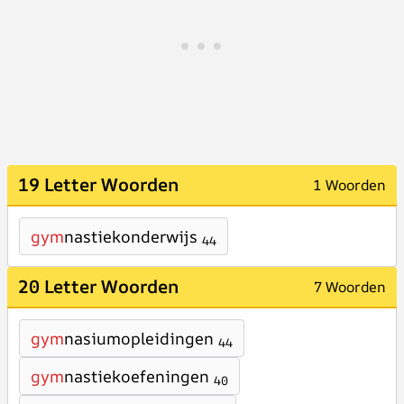
19 Letter Woorden
1 Woorden
gym
nastiekonderwijs
44
20 Letter Woorden
7 Woorden
gym
nasiumopleidingen
44
gym
nastiekoefeningen
40