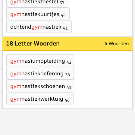
gym
nastiektoestel
37
gym
nastiekuurtjes
44
ochtend
gym
nastiek
41
18 Letter Woorden
4 Woorden
gym
nasiumopleiding
42
gym
nastiekoefening
38
gym
nastiekschoenen
41
gym
nastiekwerktuig
46