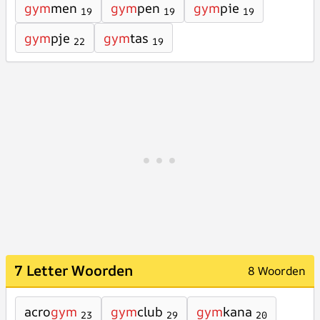
gym
men
gym
pen
gym
pie
19
19
19
gym
pje
gym
tas
22
19
7 Letter Woorden
8 Woorden
acro
gym
gym
club
gym
kana
23
29
20