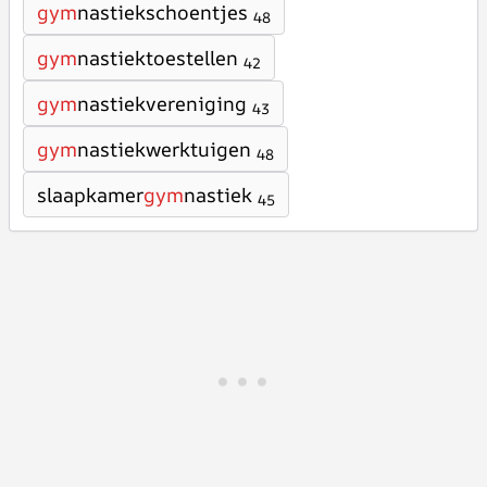
gym
nastiekschoentjes
48
gym
nastiektoestellen
42
gym
nastiekvereniging
43
gym
nastiekwerktuigen
48
slaapkamer
gym
nastiek
45