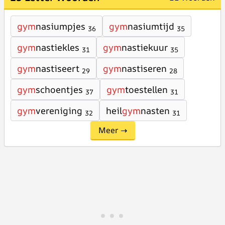
gym
nasiumpjes
gym
nasiumtijd
36
35
gym
nastiekles
gym
nastiekuur
31
35
gym
nastiseert
gym
nastiseren
29
28
gym
schoentjes
gym
toestellen
37
31
gym
vereniging
heil
gym
nasten
32
31
Meer →