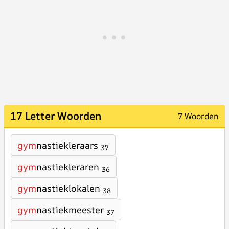
17 Letter Woorden
7 Woorden
gym
nastiekleraars
37
gym
nastiekleraren
36
gym
nastieklokalen
38
gym
nastiekmeester
37