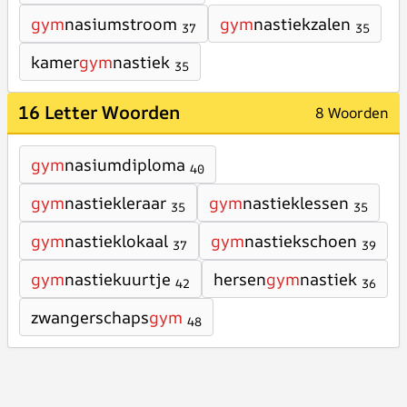
gym
nasiumstroom
gym
nastiekzalen
37
35
kamer
gym
nastiek
35
16 Letter Woorden
8 Woorden
gym
nasiumdiploma
40
gym
nastiekleraar
gym
nastieklessen
35
35
gym
nastieklokaal
gym
nastiekschoen
37
39
gym
nastiekuurtje
hersen
gym
nastiek
42
36
zwangerschaps
gym
48