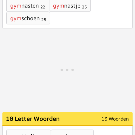
gym
nasten
gym
nastje
22
25
gym
schoen
28
10 Letter Woorden
13 Woorden