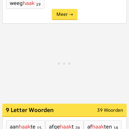
weeg
haak
19
Meer →
9 Letter Woorden
39 Woorden
aan
haak
te
afge
haak
t
af
haak
ten
15
20
18