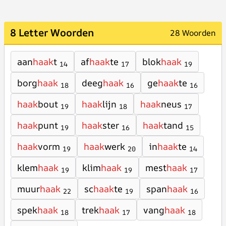
8 Letter Woorden
28 Woorden
aan
haak
t
af
haak
te
blok
haak
14
17
19
borg
haak
deeg
haak
ge
haak
te
18
16
16
haak
bout
haak
lijn
haak
neus
19
18
17
haak
punt
haak
ster
haak
tand
19
16
15
haak
vorm
haak
werk
in
haak
te
19
20
14
klem
haak
klim
haak
mest
haak
19
19
17
muur
haak
sc
haak
te
span
haak
22
19
16
spek
haak
trek
haak
vang
haak
18
17
18