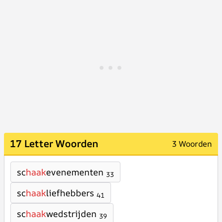
17 Letter Woorden
3 Woorden
sc
haak
evenementen
33
sc
haak
liefhebbers
41
sc
haak
wedstrijden
39