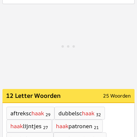
12 Letter Woorden
25 Woorden
aftreksc
haak
dubbelsc
haak
29
32
haak
lijntjes
haak
patronen
27
21