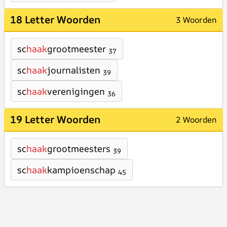
18 Letter Woorden
3 Woorden
sc
haak
grootmeester
37
sc
haak
journalisten
39
sc
haak
verenigingen
36
19 Letter Woorden
2 Woorden
sc
haak
grootmeesters
39
sc
haak
kampioenschap
45