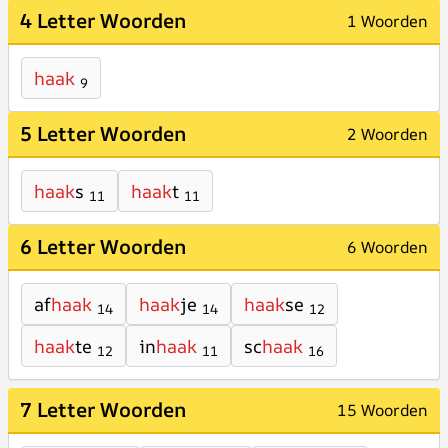
4 Letter Woorden
1 Woorden
haak
9
5 Letter Woorden
2 Woorden
haak
s
haak
t
11
11
6 Letter Woorden
6 Woorden
af
haak
haak
je
haak
se
14
14
12
haak
te
in
haak
sc
haak
12
11
16
7 Letter Woorden
15 Woorden