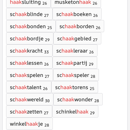
haak
sluiting
musketon
haak
26
26
sc
haak
blinde
sc
haak
boeken
27
26
sc
haak
bonden
sc
haak
borden
25
26
sc
haak
bordje
sc
haak
gebied
29
27
sc
haak
kracht
sc
haak
leraar
33
26
sc
haak
lessen
sc
haak
partij
26
29
sc
haak
spelen
sc
haak
speler
27
28
sc
haak
talent
sc
haak
torens
26
25
sc
haak
wereld
sc
haak
wonder
30
28
sc
haak
zetten
schinkel
haak
27
29
winkel
haak
je
28