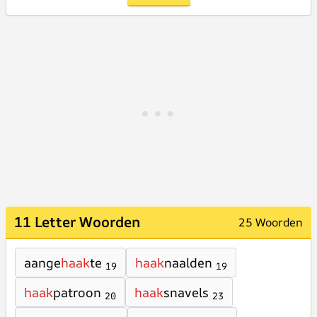
11 Letter Woorden
25 Woorden
aange
haak
te
haak
naalden
19
19
haak
patroon
haak
snavels
20
23