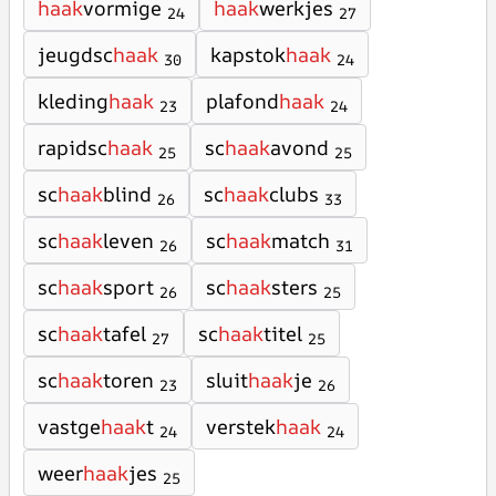
haak
vormige
haak
werkjes
24
27
jeugdsc
haak
kapstok
haak
30
24
kleding
haak
plafond
haak
23
24
rapidsc
haak
sc
haak
avond
25
25
sc
haak
blind
sc
haak
clubs
26
33
sc
haak
leven
sc
haak
match
26
31
sc
haak
sport
sc
haak
sters
26
25
sc
haak
tafel
sc
haak
titel
27
25
sc
haak
toren
sluit
haak
je
23
26
vastge
haak
t
verstek
haak
24
24
weer
haak
jes
25