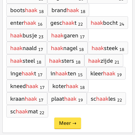
boots
haak
brand
haak
18
18
enter
haak
gesc
haak
t
haak
bocht
16
22
24
haak
busje
haak
garen
23
17
haak
naald
haak
nagel
haak
steek
17
18
18
haak
steel
haak
sters
haak
zijde
18
18
21
inge
haak
t
in
haak
ten
kleer
haak
17
15
19
kneed
haak
koter
haak
17
18
kraan
haak
plaat
haak
sc
haak
les
17
19
22
sc
haak
mat
22
Meer →