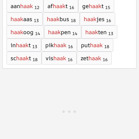
aan
haak
af
haak
t
ge
haak
t
12
16
15
haak
aas
haak
bus
haak
jes
13
18
16
haak
oog
haak
pen
haak
ten
14
14
13
in
haak
t
pik
haak
put
haak
13
16
18
sc
haak
t
vis
haak
zet
haak
18
16
16