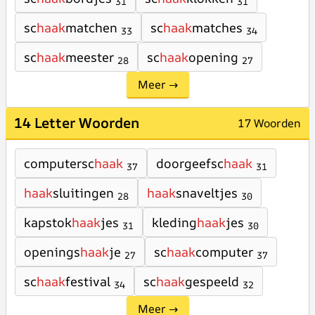
31
31
sc
haak
matchen
sc
haak
matches
33
34
sc
haak
meester
sc
haak
opening
28
27
Meer →
14 Letter Woorden
17 Woorden
computersc
haak
doorgeefsc
haak
37
31
haak
sluitingen
haak
snaveltjes
28
30
kapstok
haak
jes
kleding
haak
jes
31
30
openings
haak
je
sc
haak
computer
27
37
sc
haak
festival
sc
haak
gespeeld
34
32
Meer →