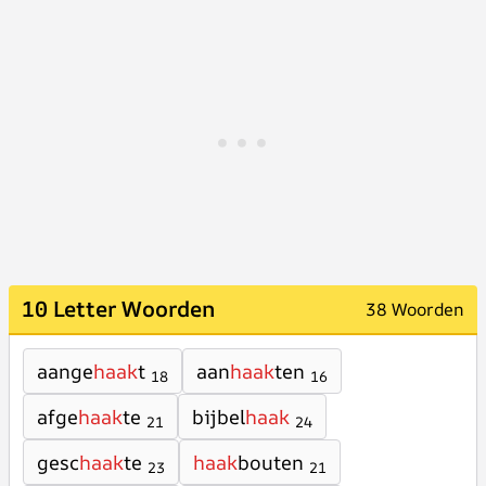
10 Letter Woorden
38 Woorden
aange
haak
t
aan
haak
ten
18
16
afge
haak
te
bijbel
haak
21
24
gesc
haak
te
haak
bouten
23
21