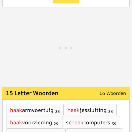
15 Letter Woorden
16 Woorden
haak
armvoertuig
haak
jessluiting
33
33
haak
voorziening
sc
haak
computers
29
39