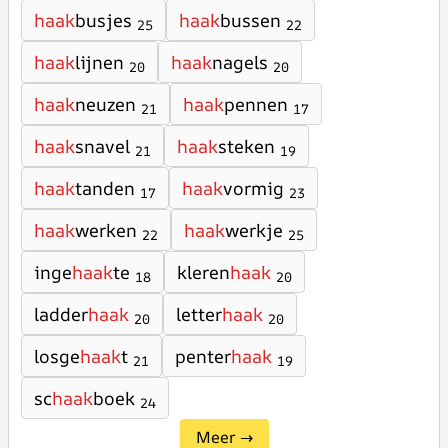
haak
busjes
haak
bussen
25
22
haak
lijnen
haak
nagels
20
20
haak
neuzen
haak
pennen
21
17
haak
snavel
haak
steken
21
19
haak
tanden
haak
vormig
17
23
haak
werken
haak
werkje
22
25
inge
haak
te
kleren
haak
18
20
ladder
haak
letter
haak
20
20
losge
haak
t
penter
haak
21
19
sc
haak
boek
24
Meer →