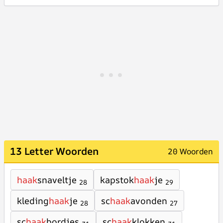
13 Letter Woorden
20 Woorden
haak
snaveltje
kapstok
haak
je
28
29
kleding
haak
je
sc
haak
avonden
28
27
sc
haak
bordjes
sc
haak
klokken