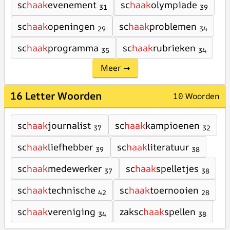
sc
haak
evenement
sc
haak
olympiade
31
39
sc
haak
openingen
sc
haak
problemen
29
34
sc
haak
programma
sc
haak
rubrieken
35
34
Meer →
16 Letter Woorden
10 Woorden
sc
haak
journalist
sc
haak
kampioenen
37
32
sc
haak
liefhebber
sc
haak
literatuur
39
38
sc
haak
medewerker
sc
haak
spelletjes
37
38
sc
haak
technische
sc
haak
toernooien
42
28
sc
haak
vereniging
zaksc
haak
spellen
34
38