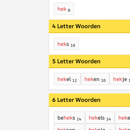
hek
8
4 Letter Woorden
hek
s
10
5 Letter Woorden
hek
el
hek
en
hek
je
12
10
6 Letter Woorden
be
hek
s
hek
els
hek
e
14
14
hek
sen
hek
sje
hek