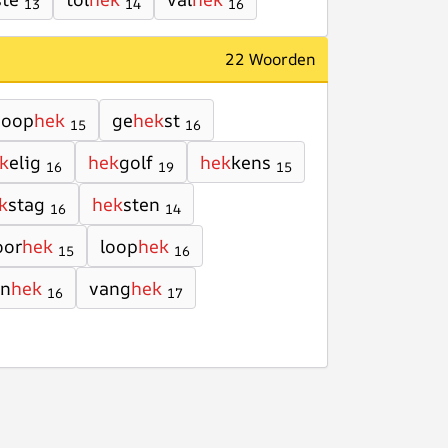
13
14
16
22 Woorden
doop
hek
ge
hek
st
15
16
k
elig
hek
golf
hek
kens
16
19
15
k
stag
hek
sten
16
14
oor
hek
loop
hek
15
16
in
hek
vang
hek
16
17