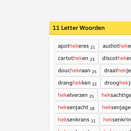
11 Letter Woorden
apot
hek
eres
audiot
hek
21
cartot
hek
en
discot
hek
e
23
douc
hek
raan
draai
hek
j
25
drang
hek
ken
droog
hek
j
22
hek
elverzen
hek
sachtig
25
hek
senjacht
hek
senjage
28
hek
senkrans
hek
senkri
21