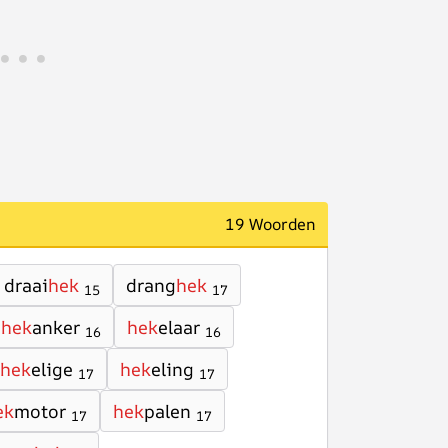
19 Woorden
draai
hek
drang
hek
15
17
hek
anker
hek
elaar
16
16
hek
elige
hek
eling
17
17
ek
motor
hek
palen
17
17