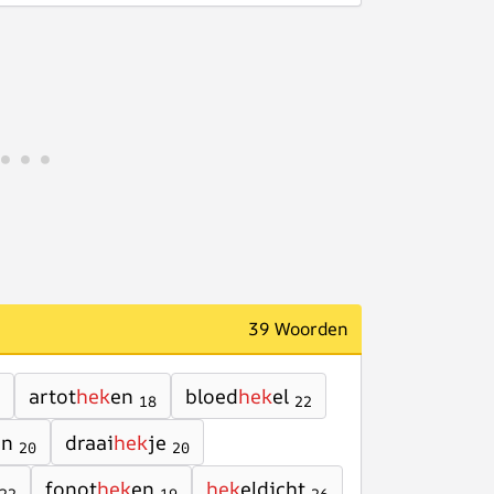
39 Woorden
artot
hek
en
bloed
hek
el
18
22
en
draai
hek
je
20
20
fonot
hek
en
hek
eldicht