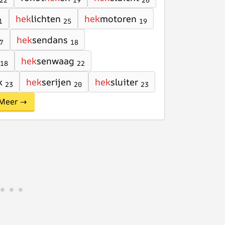
22
19
26
hek
lichten
hek
motoren
1
25
19
hek
sendans
7
18
hek
senwaag
18
22
k
hek
serijen
hek
sluiter
23
20
23
Meer →