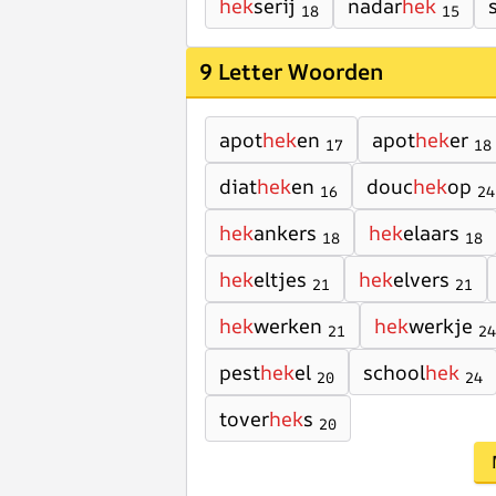
hek
serij
nadar
hek
18
15
9 Letter Woorden
apot
hek
en
apot
hek
er
17
18
diat
hek
en
douc
hek
op
16
24
hek
ankers
hek
elaars
18
18
hek
eltjes
hek
elvers
21
21
hek
werken
hek
werkje
21
24
pest
hek
el
school
hek
20
24
tover
hek
s
20