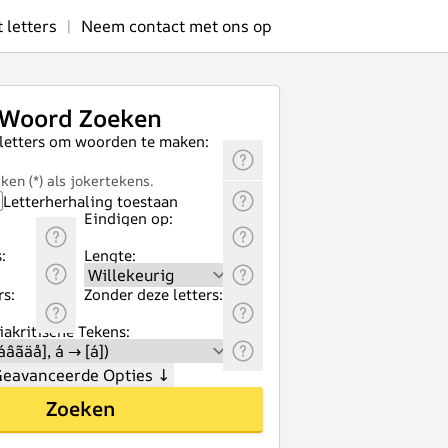
letters
|
Neem contact met ons op
Woord Zoeken
 letters om woorden te maken:
ken (*) als jokertekens.
Letterherhaling toestaan
Eindigen op:
:
Lengte:
rs:
Zonder deze letters:
akritische Tekens:
eavanceerde Opties
↓
Zoeken