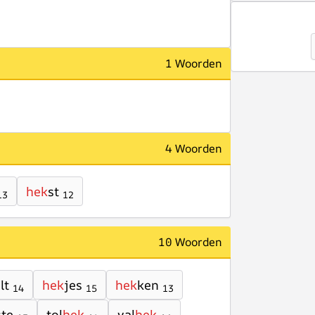
1 Woorden
4 Woorden
hek
st
13
12
10 Woorden
lt
hek
jes
hek
ken
14
15
13
ste
tol
hek
val
hek