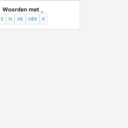
Woorden met _
E
H
HE
HEK
K