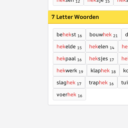
12
15
7 Letter Woorden
be
hek
st
bouw
hek
16
21
hek
elde
hek
elen
he
15
14
hek
paal
hek
sjes
he
16
17
hek
werk
klap
hek
k
19
18
slag
hek
trap
hek
tu
17
16
voer
hek
16