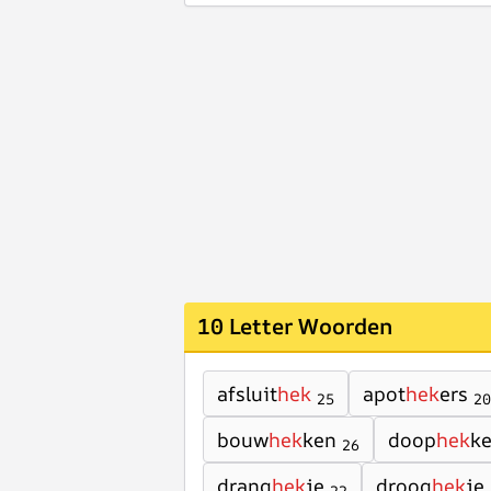
10 Letter Woorden
afsluit
hek
apot
hek
ers
25
20
bouw
hek
ken
doop
hek
k
26
drang
hek
je
droog
hek
je