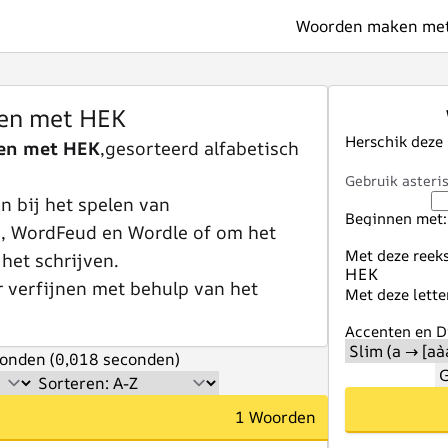
Woorden maken met 
en met HEK
Herschik deze
en met HEK
,gesorteerd alfabetisch
Gebruik asteris
 bij het spelen van
Beginnen met:
e, WordFeud en Wordle of om het
Met deze reeks
 het schrijven.
r verfijnen met behulp van het
Met deze lette
Accenten en Di
onden (0,018 seconden)
G
1 Woorden