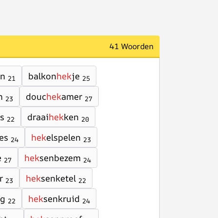
41 Woorden
en
balkon
hek
je
21
25
n
douc
hek
amer
23
27
es
draai
hek
ken
22
20
es
hek
elspelen
24
23
e
hek
senbezem
27
24
r
hek
senketel
23
22
ng
hek
senkruid
22
24