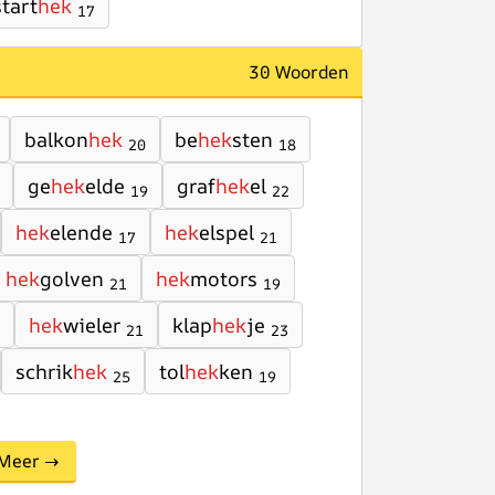
start
hek
17
30 Woorden
balkon
hek
be
hek
sten
20
18
ge
hek
elde
graf
hek
el
19
22
hek
elende
hek
elspel
17
21
hek
golven
hek
motors
21
19
hek
wieler
klap
hek
je
21
23
schrik
hek
tol
hek
ken
25
19
Meer →