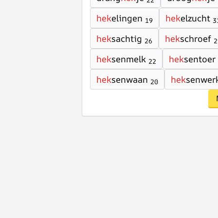
22
hek
elingen
hek
elzucht
19
3
hek
sachtig
hek
schroef
26
2
hek
senmelk
hek
sentoer
22
hek
senwaan
hek
senwer
20