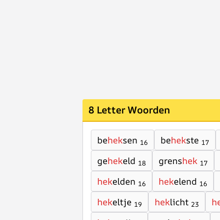
8 Letter Woorden
be
hek
sen
be
hek
ste
16
17
ge
hek
eld
grens
hek
18
17
hek
elden
hek
elend
16
16
hek
eltje
hek
licht
h
19
23