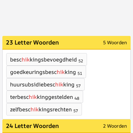
23 Letter Woorden
5 Woorden
besc
hik
kingsbevoegdheid
52
goedkeuringsbesc
hik
king
51
huursubsidiebesc
hik
king
57
terbesc
hik
kinggestelden
48
zelfbesc
hik
kingsrechten
57
24 Letter Woorden
2 Woorden