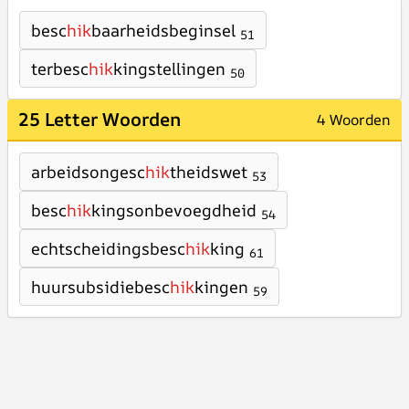
besc
hik
baarheidsbeginsel
51
terbesc
hik
kingstellingen
50
25 Letter Woorden
4 Woorden
arbeidsongesc
hik
theidswet
53
besc
hik
kingsonbevoegdheid
54
echtscheidingsbesc
hik
king
61
huursubsidiebesc
hik
kingen
59