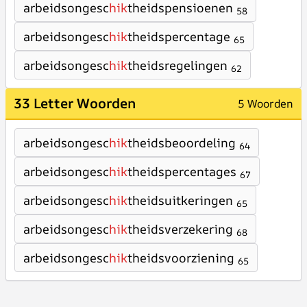
arbeidsongesc
hik
theidspensioenen
58
arbeidsongesc
hik
theidspercentage
65
arbeidsongesc
hik
theidsregelingen
62
33 Letter Woorden
5 Woorden
arbeidsongesc
hik
theidsbeoordeling
64
arbeidsongesc
hik
theidspercentages
67
arbeidsongesc
hik
theidsuitkeringen
65
arbeidsongesc
hik
theidsverzekering
68
arbeidsongesc
hik
theidsvoorziening
65