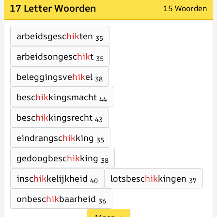
17 Letter Woorden
15 Woorden
arbeidsgesc
hik
ten
35
arbeidsongesc
hik
t
35
beleggingsve
hik
el
38
besc
hik
kingsmacht
44
besc
hik
kingsrecht
43
eindrangsc
hik
king
35
gedoogbesc
hik
king
38
insc
hik
kelijkheid
lotsbesc
hik
kingen
40
37
onbesc
hik
baarheid
36