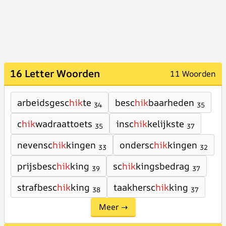
16 Letter Woorden
11 Woorden
arbeidsgesc
hik
te
besc
hik
baarheden
34
35
c
hik
wadraattoets
insc
hik
kelijkste
35
37
nevensc
hik
kingen
ondersc
hik
kingen
33
32
prijsbesc
hik
king
sc
hik
kingsbedrag
39
37
strafbesc
hik
king
taakhersc
hik
king
38
37
Meer →