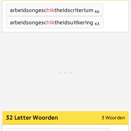
arbeidsongesc
hik
theidscriterium
66
arbeidsongesc
hik
theidsuitkering
63
32 Letter Woorden
3 Woorden