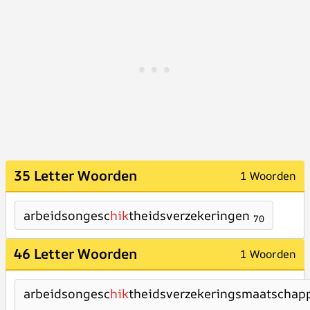
35 Letter Woorden
1 Woorden
arbeidsongesc
hik
theidsverzekeringen
70
46 Letter Woorden
1 Woorden
arbeidsongesc
hik
theidsverzekeringsmaatschapp