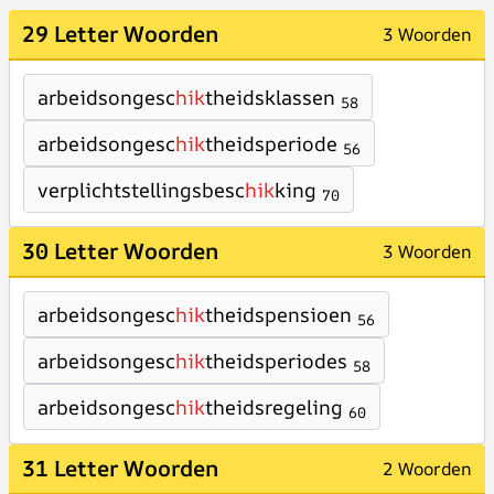
29 Letter Woorden
3 Woorden
arbeidsongesc
hik
theidsklassen
58
arbeidsongesc
hik
theidsperiode
56
verplichtstellingsbesc
hik
king
70
30 Letter Woorden
3 Woorden
arbeidsongesc
hik
theidspensioen
56
arbeidsongesc
hik
theidsperiodes
58
arbeidsongesc
hik
theidsregeling
60
31 Letter Woorden
2 Woorden