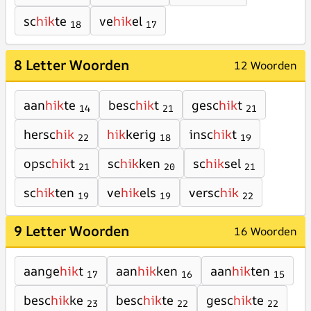
sc
hik
te
ve
hik
el
18
17
8 Letter Woorden
12 Woorden
aan
hik
te
besc
hik
t
gesc
hik
t
14
21
21
hersc
hik
hik
kerig
insc
hik
t
22
18
19
opsc
hik
t
sc
hik
ken
sc
hik
sel
21
20
21
sc
hik
ten
ve
hik
els
versc
hik
19
19
22
9 Letter Woorden
16 Woorden
aange
hik
t
aan
hik
ken
aan
hik
ten
17
16
15
besc
hik
ke
besc
hik
te
gesc
hik
te
23
22
22