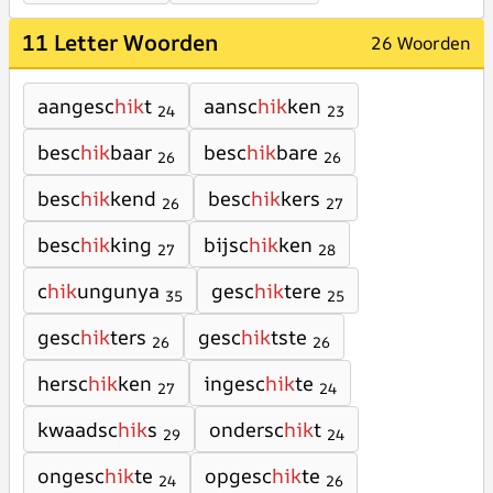
11 Letter Woorden
26 Woorden
aangesc
hik
t
aansc
hik
ken
24
23
besc
hik
baar
besc
hik
bare
26
26
besc
hik
kend
besc
hik
kers
26
27
besc
hik
king
bijsc
hik
ken
27
28
c
hik
ungunya
gesc
hik
tere
35
25
gesc
hik
ters
gesc
hik
tste
26
26
hersc
hik
ken
ingesc
hik
te
27
24
kwaadsc
hik
s
ondersc
hik
t
29
24
ongesc
hik
te
opgesc
hik
te
24
26