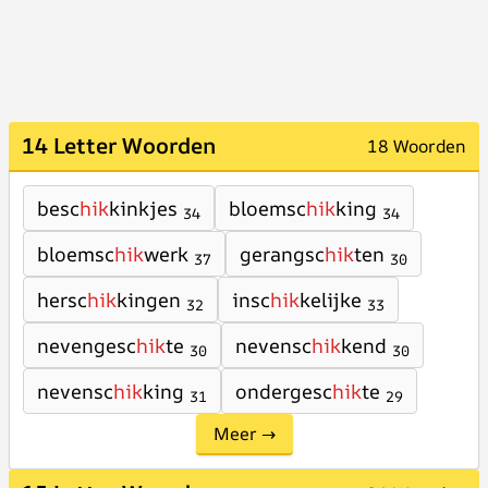
14 Letter Woorden
18 Woorden
besc
hik
kinkjes
bloemsc
hik
king
34
34
bloemsc
hik
werk
gerangsc
hik
ten
37
30
hersc
hik
kingen
insc
hik
kelijke
32
33
nevengesc
hik
te
nevensc
hik
kend
30
30
nevensc
hik
king
ondergesc
hik
te
31
29
Meer →