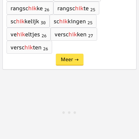
rangsc
hik
ke
rangsc
hik
te
26
25
sc
hik
kelijk
sc
hik
kingen
30
25
ve
hik
eltjes
versc
hik
ken
26
27
versc
hik
ten
26
Meer →