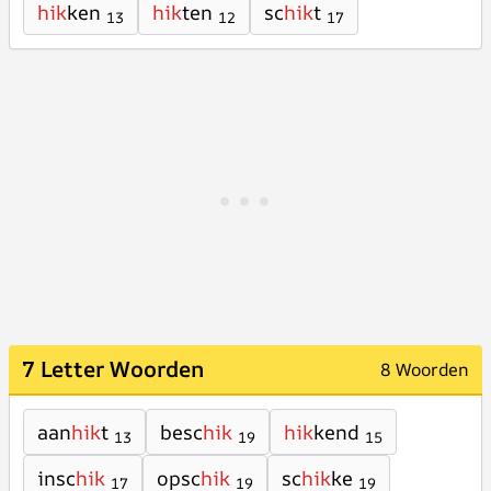
hik
ken
hik
ten
sc
hik
t
13
12
17
7 Letter Woorden
8 Woorden
aan
hik
t
besc
hik
hik
kend
13
19
15
insc
hik
opsc
hik
sc
hik
ke
17
19
19