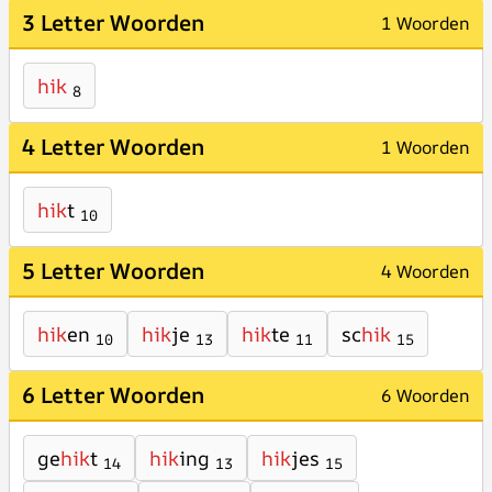
3 Letter Woorden
1 Woorden
hik
8
4 Letter Woorden
1 Woorden
hik
t
10
5 Letter Woorden
4 Woorden
hik
en
hik
je
hik
te
sc
hik
10
13
11
15
6 Letter Woorden
6 Woorden
ge
hik
t
hik
ing
hik
jes
14
13
15