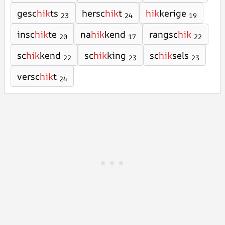
gesc
hik
ts
hersc
hik
t
hik
kerige
23
24
19
insc
hik
te
na
hik
kend
rangsc
hik
20
17
22
sc
hik
kend
sc
hik
king
sc
hik
sels
22
23
23
versc
hik
t
24