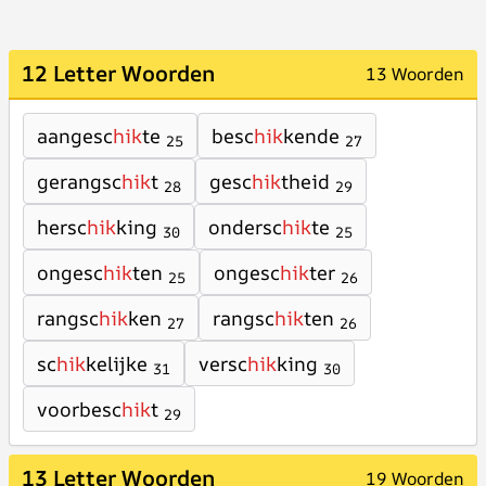
12 Letter Woorden
13 Woorden
aangesc
hik
te
besc
hik
kende
25
27
gerangsc
hik
t
gesc
hik
theid
28
29
hersc
hik
king
ondersc
hik
te
30
25
ongesc
hik
ten
ongesc
hik
ter
25
26
rangsc
hik
ken
rangsc
hik
ten
27
26
sc
hik
kelijke
versc
hik
king
31
30
voorbesc
hik
t
29
13 Letter Woorden
19 Woorden