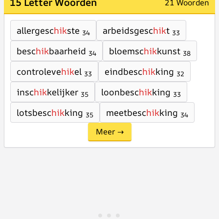
15 Letter Woorden
21 Woorden
allergesc
hik
ste
arbeidsgesc
hik
t
34
33
besc
hik
baarheid
bloemsc
hik
kunst
34
38
controleve
hik
el
eindbesc
hik
king
33
32
insc
hik
kelijker
loonbesc
hik
king
35
33
lotsbesc
hik
king
meetbesc
hik
king
35
34
Meer →