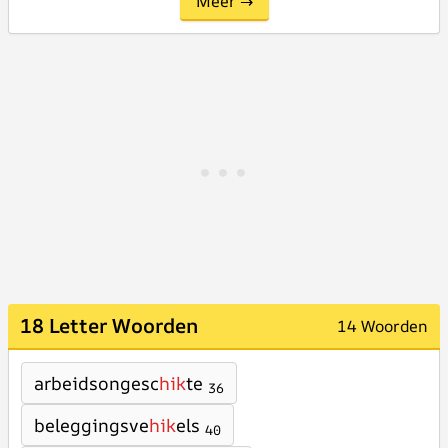
Meer →
18 Letter Woorden
14 Woorden
arbeidsongesc
hik
te
36
beleggingsve
hik
els
40