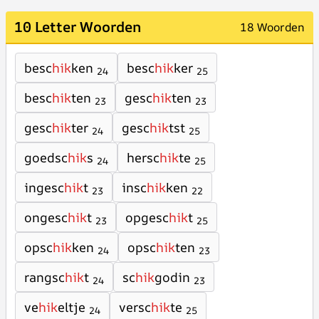
10 Letter Woorden
18 Woorden
besc
hik
ken
besc
hik
ker
24
25
besc
hik
ten
gesc
hik
ten
23
23
gesc
hik
ter
gesc
hik
tst
24
25
goedsc
hik
s
hersc
hik
te
24
25
ingesc
hik
t
insc
hik
ken
23
22
ongesc
hik
t
opgesc
hik
t
23
25
opsc
hik
ken
opsc
hik
ten
24
23
rangsc
hik
t
sc
hik
godin
24
23
ve
hik
eltje
versc
hik
te
24
25