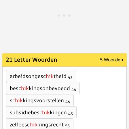
21 Letter Woorden
5 Woorden
arbeidsongesc
hik
theid
43
besc
hik
kingsonbevoegd
46
sc
hik
kingsvoorstellen
46
subsidiebesc
hik
kingen
45
zelfbesc
hik
kingsrecht
55