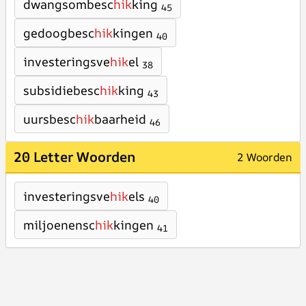
dwangsombesc
hik
king
45
gedoogbesc
hik
kingen
40
investeringsve
hik
el
38
subsidiebesc
hik
king
43
uursbesc
hik
baarheid
46
20 Letter Woorden
2 Woorden
investeringsve
hik
els
40
miljoenensc
hik
kingen
41