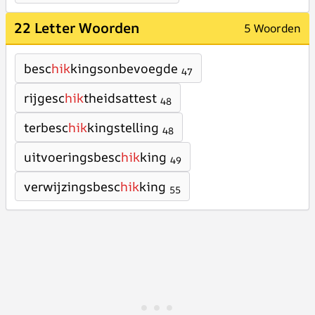
22 Letter Woorden
5 Woorden
besc
hik
kingsonbevoegde
47
rijgesc
hik
theidsattest
48
terbesc
hik
kingstelling
48
uitvoeringsbesc
hik
king
49
verwijzingsbesc
hik
king
55