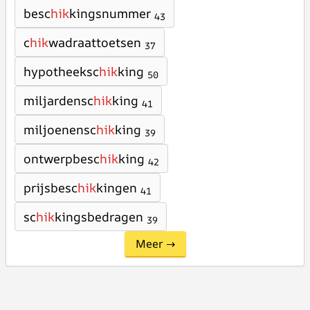
besc
hik
kingsnummer
43
c
hik
wadraattoetsen
37
hypotheeksc
hik
king
50
miljardensc
hik
king
41
miljoenensc
hik
king
39
ontwerpbesc
hik
king
42
prijsbesc
hik
kingen
41
sc
hik
kingsbedragen
39
Meer →