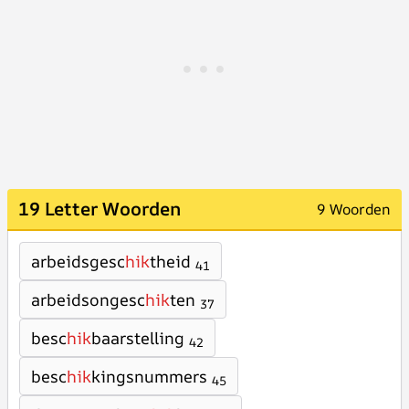
19 Letter Woorden
9 Woorden
arbeidsgesc
hik
theid
41
arbeidsongesc
hik
ten
37
besc
hik
baarstelling
42
besc
hik
kingsnummers
45