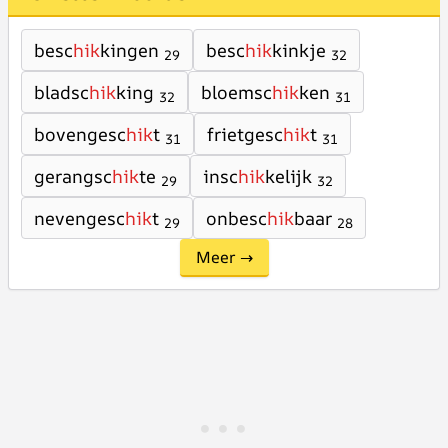
besc
hik
kingen
besc
hik
kinkje
29
32
bladsc
hik
king
bloemsc
hik
ken
32
31
bovengesc
hik
t
frietgesc
hik
t
31
31
gerangsc
hik
te
insc
hik
kelijk
29
32
nevengesc
hik
t
onbesc
hik
baar
29
28
Meer →