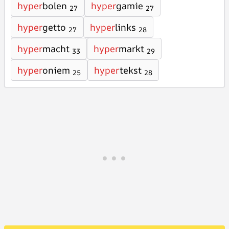
hyper
bolen
hyper
gamie
27
27
hyper
getto
hyper
links
27
28
hyper
macht
hyper
markt
33
29
hyper
oniem
hyper
tekst
25
28