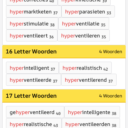
40
39
hyper
marktketen
hyper
parasieten
37
33
hyper
stimulatie
hyper
ventilatie
38
35
hyper
ventileert
hyper
ventileren
36
35
16 Letter Woorden
4 Woorden
hyper
intelligent
hyper
realistisch
37
42
hyper
ventileerde
hyper
ventilerend
37
37
17 Letter Woorden
4 Woorden
ge
hyper
ventileerd
hyper
intelligente
40
38
hyper
realistische
hyper
ventileerden
43
38