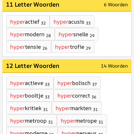
11 Letter Woorden
6 Woorden
hyper
actief
hyper
acusis
32
33
hyper
modern
hyper
snelle
28
29
hyper
tensie
hyper
trofie
26
29
12 Letter Woorden
14 Woorden
hyper
actieve
hyper
bolisch
33
37
hyper
booltje
hyper
correct
33
36
hyper
kritiek
hyper
markten
31
31
hyper
metroop
hyper
metrope
31
31
hyper
moderne
hyper
nerveus