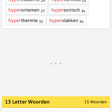
29
33
hyper
oniemen
hyper
sonisch
27
34
hyper
thermie
hyper
vlakken
32
34
13 Letter Woorden
15 Woorden