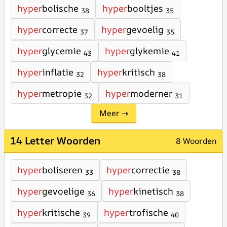
hyper
bolische
hyper
booltjes
38
35
hyper
correcte
hyper
gevoelig
37
35
hyper
glycemie
hyper
glykemie
43
41
hyper
inflatie
hyper
kritisch
32
38
hyper
metropie
hyper
moderner
32
31
Meer →
14 Letter Woorden
8 Woorden
hyper
boliseren
hyper
correctie
33
38
hyper
gevoelige
hyper
kinetisch
36
38
hyper
kritische
hyper
trofische
39
40