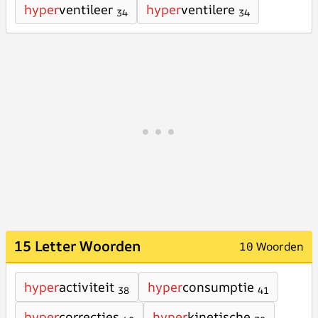
hyper
ventileer
hyper
ventilere
34
34
15 Letter Woorden
10 Woorden
hyper
activiteit
hyper
consumptie
38
41
hyper
correcties
hyper
kinetische