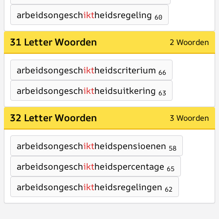
arbeidsongesch
ikt
heidsregeling
60
31 Letter Woorden
2 Woorden
arbeidsongesch
ikt
heidscriterium
66
arbeidsongesch
ikt
heidsuitkering
63
32 Letter Woorden
3 Woorden
arbeidsongesch
ikt
heidspensioenen
58
arbeidsongesch
ikt
heidspercentage
65
arbeidsongesch
ikt
heidsregelingen
62