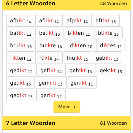
6 Letter Woorden
58 Woorden
afb
ikt
afl
ikt
afp
ikt
aft
ikt
14
14
14
13
bat
ikt
bel
ikt
b
ikt
en
bl
ikt
e
12
13
11
13
bru
ikt
bu
ikt
e
d
ikt
en
d
ikt
es
15
14
10
11
f
ikt
en
fl
ikt
e
fnu
ikt
geb
ikt
12
14
15
13
ged
ikt
gef
ikt
geh
ikt
gek
ikt
12
14
14
13
gel
ikt
gem
ikt
gen
ikt
13
13
11
gep
ikt
ger
ikt
13
12
Meer →
7 Letter Woorden
81 Woorden