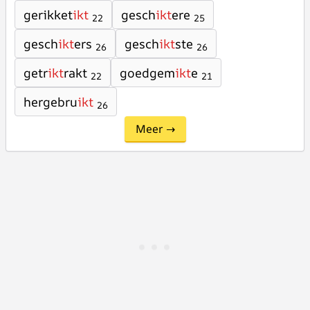
gerikket
ikt
gesch
ikt
ere
22
25
gesch
ikt
ers
gesch
ikt
ste
26
26
getr
ikt
rakt
goedgem
ikt
e
22
21
hergebru
ikt
26
Meer →