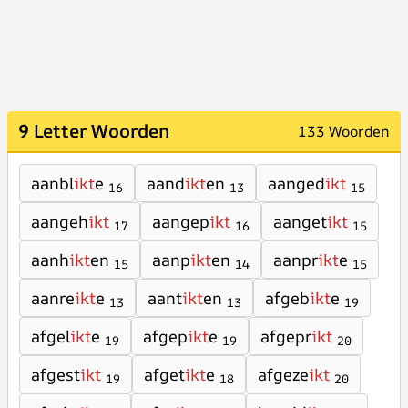
9 Letter Woorden
133 Woorden
aanbl
ikt
e
aand
ikt
en
aanged
ikt
16
13
15
aangeh
ikt
aangep
ikt
aanget
ikt
17
16
15
aanh
ikt
en
aanp
ikt
en
aanpr
ikt
e
15
14
15
aanre
ikt
e
aant
ikt
en
afgeb
ikt
e
13
13
19
afgel
ikt
e
afgep
ikt
e
afgepr
ikt
19
19
20
afgest
ikt
afget
ikt
e
afgeze
ikt
19
18
20