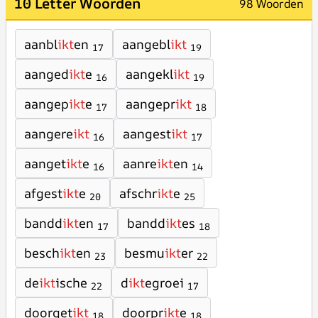
10 Letter Woorden
98 Woorden
aanbl
ikt
en
aangebl
ikt
17
19
aanged
ikt
e
aangekl
ikt
16
19
aangep
ikt
e
aangepr
ikt
17
18
aangere
ikt
aangest
ikt
16
17
aanget
ikt
e
aanre
ikt
en
16
14
afgest
ikt
e
afschr
ikt
e
20
25
bandd
ikt
en
bandd
ikt
es
17
18
besch
ikt
en
besmu
ikt
er
23
22
de
ikt
ische
d
ikt
egroei
22
17
doorget
ikt
doorpr
ikt
e
18
18