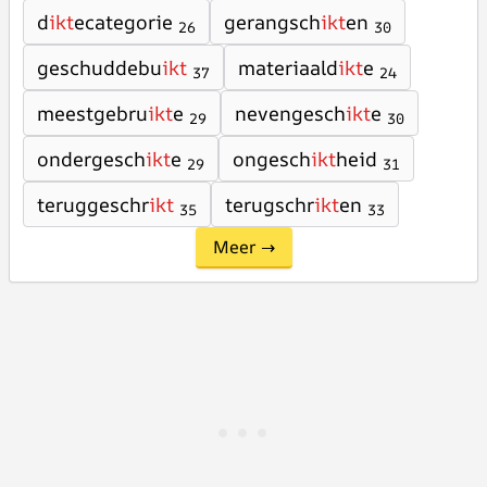
d
ikt
ecategorie
gerangsch
ikt
en
26
30
geschuddebu
ikt
materiaald
ikt
e
37
24
meestgebru
ikt
e
nevengesch
ikt
e
29
30
ondergesch
ikt
e
ongesch
ikt
heid
29
31
teruggeschr
ikt
terugschr
ikt
en
35
33
Meer →