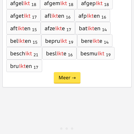
afgel
ikt
afgem
ikt
afgep
ikt
18
18
18
afget
ikt
afl
ikt
en
afp
ikt
en
17
16
16
aft
ikt
en
afze
ikt
e
bat
ikt
en
15
17
14
bel
ikt
en
bepru
ikt
bere
ikt
e
15
19
14
besch
ikt
besl
ikt
e
besmu
ikt
21
16
19
bru
ikt
en
17
Meer →