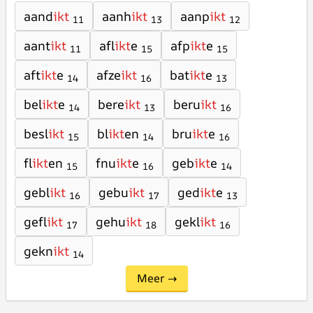
aand
ikt
aanh
ikt
aanp
ikt
11
13
12
aant
ikt
afl
ikt
e
afp
ikt
e
11
15
15
aft
ikt
e
afze
ikt
bat
ikt
e
14
16
13
bel
ikt
e
bere
ikt
beru
ikt
14
13
16
besl
ikt
bl
ikt
en
bru
ikt
e
15
14
16
fl
ikt
en
fnu
ikt
e
geb
ikt
e
15
16
14
gebl
ikt
gebu
ikt
ged
ikt
e
16
17
13
gefl
ikt
gehu
ikt
gekl
ikt
17
18
16
gekn
ikt
14
Meer →