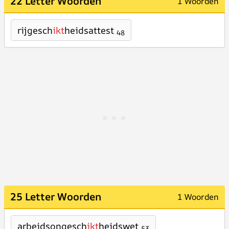
22 Letter Woorden
1 Woorden
rijgesch
ikt
heidsattest
48
25 Letter Woorden
1 Woorden
arbeidsongesch
ikt
heidswet
53