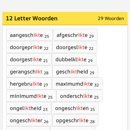
12 Letter Woorden
29 Woorden
aangesch
ikt
e
afgeschr
ikt
e
25
29
doorgepr
ikt
e
doorgesl
ikt
e
22
22
doorgest
ikt
e
dubbelkl
ikt
e
21
29
gerangsch
ikt
gesch
ikt
heid
28
29
hergebru
ikt
e
maximumd
ikt
e
27
32
minimumd
ikt
e
ondersch
ikt
e
25
25
ongel
ikt
heid
ongesch
ikt
en
23
25
ongesch
ikt
er
opgeschr
ikt
e
26
28