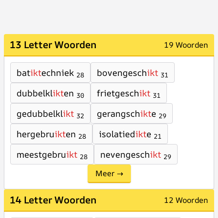
13 Letter Woorden
19 Woorden
bat
ikt
echniek
bovengesch
ikt
28
31
dubbelkl
ikt
en
frietgesch
ikt
30
31
gedubbelkl
ikt
gerangsch
ikt
e
32
29
hergebru
ikt
en
isolatied
ikt
e
28
21
meestgebru
ikt
nevengesch
ikt
28
29
Meer →
14 Letter Woorden
12 Woorden