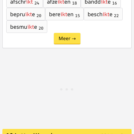
afschr
ikt
afze
ikt
en
bandd
ikt
e
24
18
16
bepru
ikt
e
bere
ikt
en
besch
ikt
e
20
15
22
besmu
ikt
e
20
Meer →