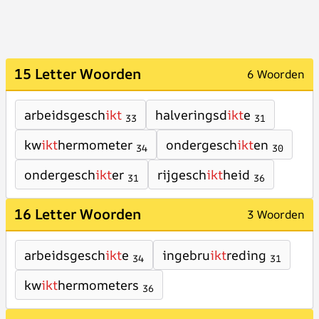
15 Letter Woorden
6 Woorden
arbeidsgesch
ikt
halveringsd
ikt
e
33
31
kw
ikt
hermometer
ondergesch
ikt
en
34
30
ondergesch
ikt
er
rijgesch
ikt
heid
31
36
16 Letter Woorden
3 Woorden
arbeidsgesch
ikt
e
ingebru
ikt
reding
34
31
kw
ikt
hermometers
36