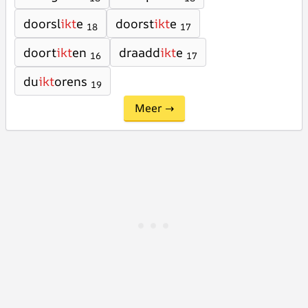
doorsl
ikt
e
doorst
ikt
e
18
17
doort
ikt
en
draadd
ikt
e
16
17
du
ikt
orens
19
Meer →