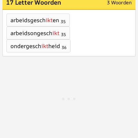
17 Letter Woorden
3 Woorden
arbeidsgesch
ikt
en
35
arbeidsongesch
ikt
35
ondergesch
ikt
heid
36