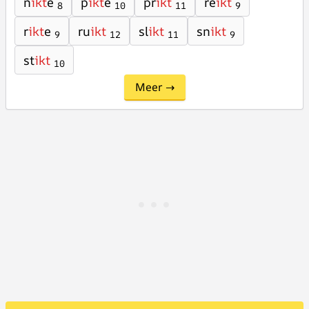
n
ikt
e
p
ikt
e
pr
ikt
re
ikt
8
10
11
9
r
ikt
e
ru
ikt
sl
ikt
sn
ikt
9
12
11
9
st
ikt
10
Meer →