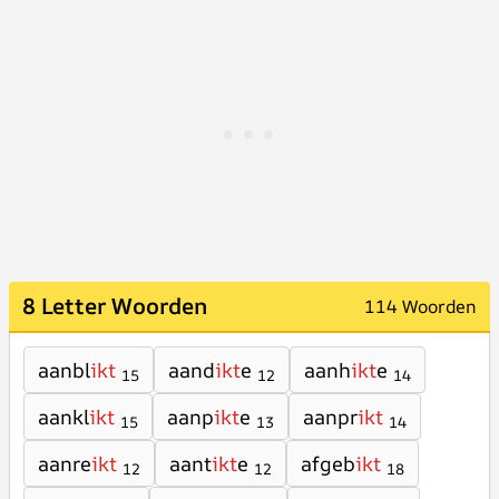
8 Letter Woorden
114 Woorden
aanbl
ikt
aand
ikt
e
aanh
ikt
e
15
12
14
aankl
ikt
aanp
ikt
e
aanpr
ikt
15
13
14
aanre
ikt
aant
ikt
e
afgeb
ikt
12
12
18