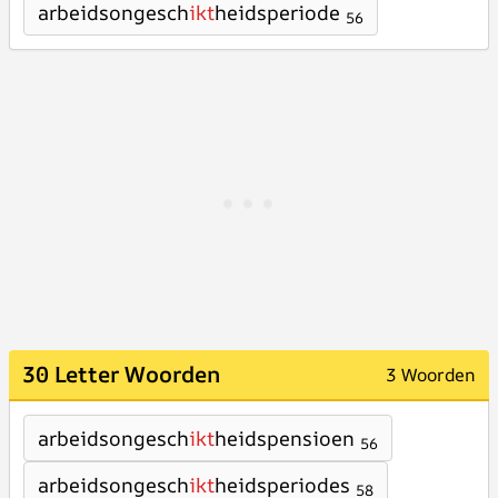
arbeidsongesch
ikt
heidsperiode
56
30 Letter Woorden
3 Woorden
arbeidsongesch
ikt
heidspensioen
56
arbeidsongesch
ikt
heidsperiodes
58