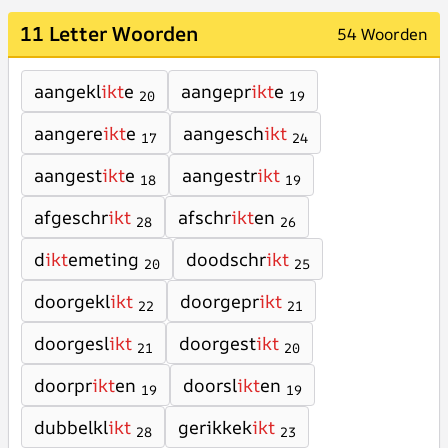
11 Letter Woorden
54 Woorden
aangekl
ikt
e
aangepr
ikt
e
20
19
aangere
ikt
e
aangesch
ikt
17
24
aangest
ikt
e
aangestr
ikt
18
19
afgeschr
ikt
afschr
ikt
en
28
26
d
ikt
emeting
doodschr
ikt
20
25
doorgekl
ikt
doorgepr
ikt
22
21
doorgesl
ikt
doorgest
ikt
21
20
doorpr
ikt
en
doorsl
ikt
en
19
19
dubbelkl
ikt
gerikkek
ikt
28
23