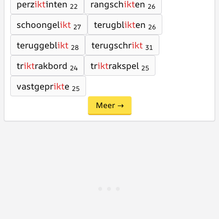
perz
ikt
inten
rangsch
ikt
en
22
26
schoongel
ikt
terugbl
ikt
en
27
26
teruggebl
ikt
terugschr
ikt
28
31
tr
ikt
rakbord
tr
ikt
rakspel
24
25
vastgepr
ikt
e
25
Meer →