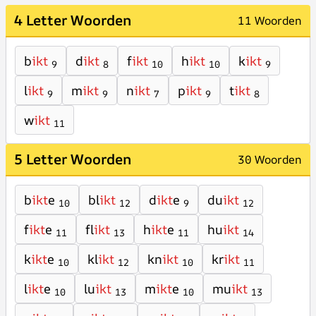
4 Letter Woorden
11 Woorden
b
ikt
d
ikt
f
ikt
h
ikt
k
ikt
9
8
10
10
9
l
ikt
m
ikt
n
ikt
p
ikt
t
ikt
9
9
7
9
8
w
ikt
11
5 Letter Woorden
30 Woorden
b
ikt
e
bl
ikt
d
ikt
e
du
ikt
10
12
9
12
f
ikt
e
fl
ikt
h
ikt
e
hu
ikt
11
13
11
14
k
ikt
e
kl
ikt
kn
ikt
kr
ikt
10
12
10
11
l
ikt
e
lu
ikt
m
ikt
e
mu
ikt
10
13
10
13