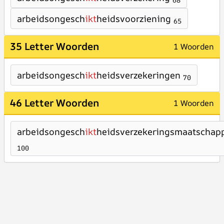
68
arbeidsongesch
ikt
heidsvoorziening
65
35 Letter Woorden
1 Woorden
arbeidsongesch
ikt
heidsverzekeringen
70
46 Letter Woorden
1 Woorden
arbeidsongesch
ikt
heidsverzekeringsmaatschapp
100