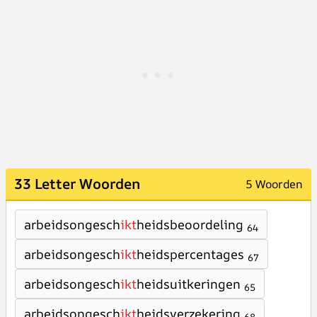
33 Letter Woorden
5 Woorden
arbeidsongesch
ikt
heidsbeoordeling
64
arbeidsongesch
ikt
heidspercentages
67
arbeidsongesch
ikt
heidsuitkeringen
65
arbeidsongesch
ikt
heidsverzekering