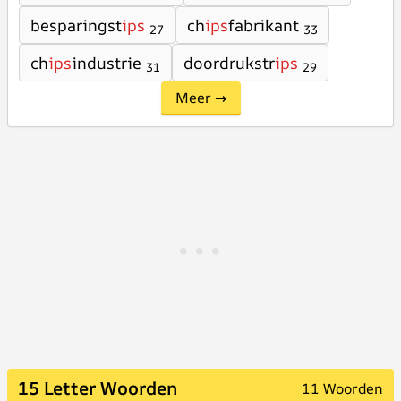
besparingst
ips
ch
ips
fabrikant
27
33
ch
ips
industrie
doordrukstr
ips
31
29
Meer →
15 Letter Woorden
11 Woorden