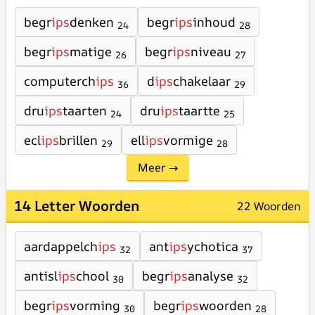
begr
ips
denken
begr
ips
inhoud
24
28
begr
ips
matige
begr
ips
niveau
26
27
computerch
ips
d
ips
chakelaar
36
29
dru
ips
taarten
dru
ips
taartte
24
25
ecl
ips
brillen
ell
ips
vormige
29
28
Meer →
14 Letter Woorden
22 Woorden
aardappelch
ips
ant
ips
ychotica
32
37
antisl
ips
chool
begr
ips
analyse
30
32
begr
ips
vorming
begr
ips
woorden
30
28