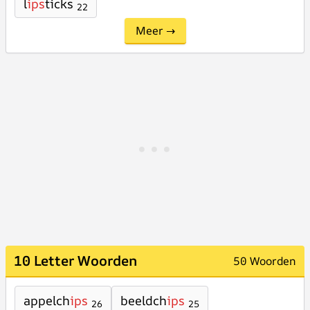
l
ips
ticks
22
Meer →
10 Letter Woorden
50 Woorden
appelch
ips
beeldch
ips
26
25