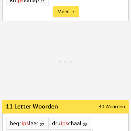
kn
ips
elmap
21
Meer →
11 Letter Woorden
30 Woorden
begr
ips
leer
dru
ips
chaal
22
28