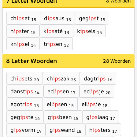
7 Letter Woorden
8 Woorden
ch
ips
et
d
ips
aus
geg
ips
t
18
15
15
h
ips
ter
k
ips
até
k
ips
els
15
13
15
kn
ips
el
tr
ips
en
14
12
8 Letter Woorden
28 Woorden
ch
ips
ets
ch
ips
zak
dagtr
ips
20
23
16
danst
ips
ecl
ips
en
ecl
ips
je
14
17
20
egotr
ips
ell
ips
en
ell
ips
je
15
15
18
geg
ips
te
g
ips
been
g
ips
laag
16
15
17
g
ips
vorm
g
ips
wand
h
ips
ters
19
18
17