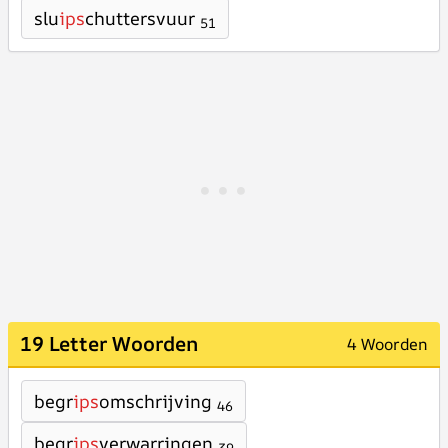
slu
ips
chuttersvuur
51
19 Letter Woorden
4 Woorden
begr
ips
omschrijving
46
begr
ips
verwarringen