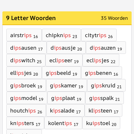
9 Letter Woorden
35 Woorden
airstr
ips
chipkn
ips
citytr
ips
16
23
26
d
ips
ausen
d
ips
ausje
d
ips
auzen
17
20
19
d
ips
witch
ecl
ips
eer
ecl
ips
jes
25
19
22
ell
ips
jes
g
ips
beeld
g
ips
benen
20
19
16
g
ips
broek
g
ips
kamer
g
ips
kruid
19
19
21
g
ips
model
g
ips
plaat
g
ips
spalk
19
19
21
houtch
ips
k
ips
alade
kl
ips
teen
26
17
17
kn
ips
ters
kolent
ips
ku
ips
toel
17
17
20