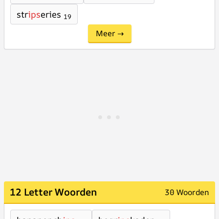
str
ips
eries
19
Meer →
12 Letter Woorden
30 Woorden