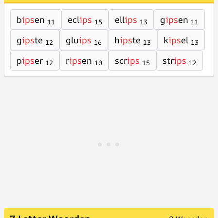
b
ips
en
ecl
ips
ell
ips
g
ips
en
11
15
13
11
g
ips
te
glu
ips
h
ips
te
k
ips
el
12
16
13
13
p
ips
er
r
ips
en
scr
ips
str
ips
12
10
15
12