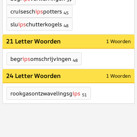
39
cruisesch
ips
potters
45
slu
ips
chutterkogels
48
21 Letter Woorden
1 Woorden
begr
ips
omschrijvingen
48
24 Letter Woorden
1 Woorden
rookgasontzwavelingsg
ips
51