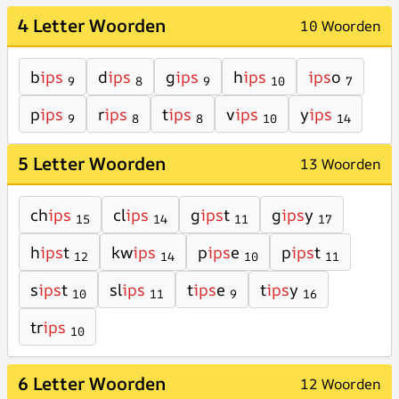
4 Letter Woorden
10 Woorden
b
ips
d
ips
g
ips
h
ips
ips
o
9
8
9
10
7
p
ips
r
ips
t
ips
v
ips
y
ips
9
8
8
10
14
5 Letter Woorden
13 Woorden
ch
ips
cl
ips
g
ips
t
g
ips
y
15
14
11
17
h
ips
t
kw
ips
p
ips
e
p
ips
t
12
14
10
11
s
ips
t
sl
ips
t
ips
e
t
ips
y
10
11
9
16
tr
ips
10
6 Letter Woorden
12 Woorden