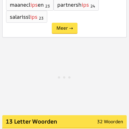
maanecl
ips
en
partnersh
ips
23
24
salarissl
ips
23
Meer →
13 Letter Woorden
32 Woorden