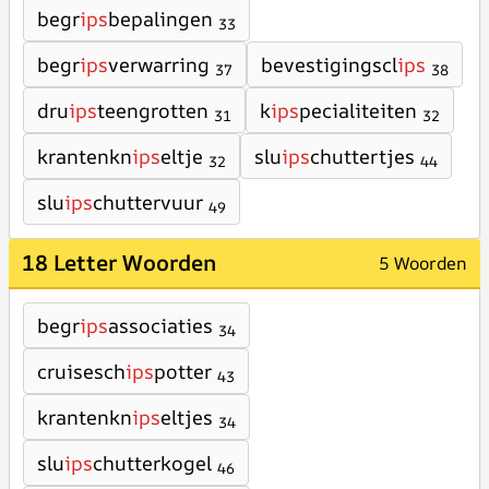
begr
ips
bepalingen
33
begr
ips
verwarring
bevestigingscl
ips
37
38
dru
ips
teengrotten
k
ips
pecialiteiten
31
32
krantenkn
ips
eltje
slu
ips
chuttertjes
32
44
slu
ips
chuttervuur
49
18 Letter Woorden
5 Woorden
begr
ips
associaties
34
cruisesch
ips
potter
43
krantenkn
ips
eltjes
34
slu
ips
chutterkogel
46