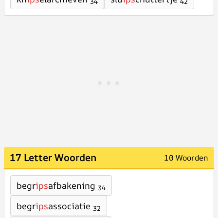
34
42
17 Letter Woorden
10 Woorden
begr
ips
afbakening
34
begr
ips
associatie
32