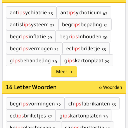
ant
ips
ychiatrie
ant
ips
ychoticum
35
43
antisl
ips
ysteem
begr
ips
bepaling
33
31
begr
ips
inflatie
begr
ips
inhouden
29
30
begr
ips
vermogen
ecl
ips
brilletje
31
35
g
ips
behandeling
g
ips
kartonplaat
30
29
Meer →
16 Letter Woorden
6 Woorden
begr
ips
vormingen
ch
ips
fabrikanten
32
35
ecl
ips
brilletjes
g
ips
kartonplaten
37
30
kn
ips
elarchieven
slu
ips
chuttertje