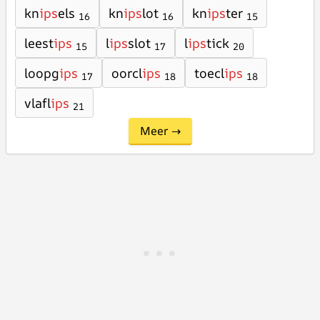
kn
ips
els
kn
ips
lot
kn
ips
ter
16
16
15
leest
ips
l
ips
slot
l
ips
tick
15
17
20
loopg
ips
oorcl
ips
toecl
ips
17
18
18
vlafl
ips
21
Meer →