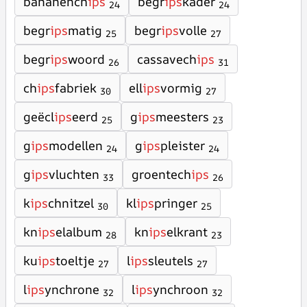
bananench
ips
begr
ips
kader
24
24
begr
ips
matig
begr
ips
volle
25
27
begr
ips
woord
cassavech
ips
26
31
ch
ips
fabriek
ell
ips
vormig
30
27
geëcl
ips
eerd
g
ips
meesters
25
23
g
ips
modellen
g
ips
pleister
24
24
g
ips
vluchten
groentech
ips
33
26
k
ips
chnitzel
kl
ips
pringer
30
25
kn
ips
elalbum
kn
ips
elkrant
28
23
ku
ips
toeltje
l
ips
sleutels
27
27
l
ips
ynchrone
l
ips
ynchroon
32
32