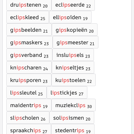
dru
ips
tenen
ecl
ips
eerde
20
22
ecl
ips
kleed
ell
ips
oïden
25
19
g
ips
beelden
g
ips
kopieën
21
20
g
ips
maskers
g
ips
meester
23
21
g
ips
verband
inslu
ips
els
23
23
kn
ips
charen
kn
ips
eltjes
24
23
kru
ips
poren
ku
ips
toelen
23
22
l
ips
sleutel
l
ips
tickjes
25
27
maidentr
ips
muziekcl
ips
19
30
sl
ips
cholen
sol
ips
ismen
26
20
spraakch
ips
stedentr
ips
27
19