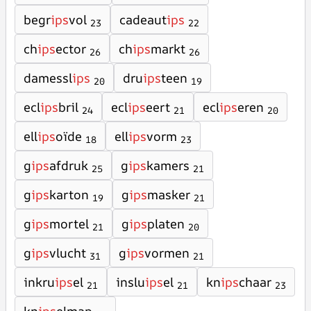
begr
ips
vol
cadeaut
ips
23
22
ch
ips
ector
ch
ips
markt
26
26
damessl
ips
dru
ips
teen
20
19
ecl
ips
bril
ecl
ips
eert
ecl
ips
eren
24
21
20
ell
ips
oïde
ell
ips
vorm
18
23
g
ips
afdruk
g
ips
kamers
25
21
g
ips
karton
g
ips
masker
19
21
g
ips
mortel
g
ips
platen
21
20
g
ips
vlucht
g
ips
vormen
31
21
inkru
ips
el
inslu
ips
el
kn
ips
chaar
21
21
23