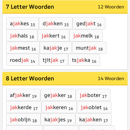
7 Letter Woorden
12 Woorden
a
jak
kes
d
jak
ken
ged
jak
t
15
15
16
jak
hals
jak
kert
jak
melk
18
16
18
jak
mest
ka
jak
je
munt
jak
16
17
18
roed
jak
tjit
jak
ts
jak
ka
14
17
16
8 Letter Woorden
14 Woorden
af
jak
ker
ge
jak
ker
jak
boter
19
18
17
jak
kerde
jak
keren
jak
obiet
17
16
16
jak
obijn
ka
jak
jes
ka
jak
ken
18
19
17