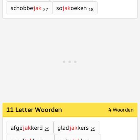
schobbe
jak
so
jak
oeken
27
18
11 Letter Woorden
4 Woorden
afge
jak
kerd
glad
jak
kers
25
25