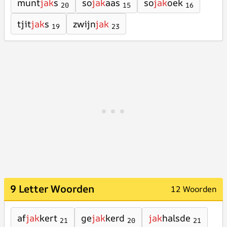
munt
jak
s
so
jak
aas
so
jak
oek
20
15
16
tjit
jak
s
zwijn
jak
19
23
9 Letter Woorden
12 Woorden
af
jak
kert
ge
jak
kerd
jak
halsde
21
20
21