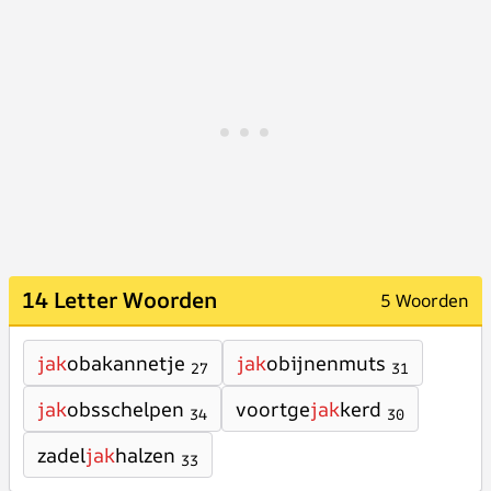
14 Letter Woorden
5 Woorden
jak
obakannetje
jak
obijnenmuts
27
31
jak
obsschelpen
voortge
jak
kerd
34
30
zadel
jak
halzen
33