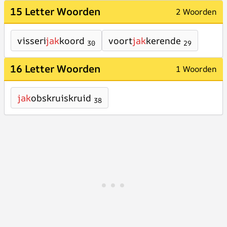
15 Letter Woorden
2 Woorden
visseri
jak
koord
voort
jak
kerende
30
29
16 Letter Woorden
1 Woorden
jak
obskruiskruid
38