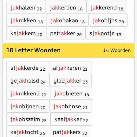
jak
halzen
jak
kerden
jak
kerend
22
18
18
jak
nikken
jak
obakan
jak
obijns
18
18
20
ka
jak
kers
pat
jak
ker
s
jak
ootje
20
20
19
10 Letter Woorden
14 Woorden
af
jak
kerde
af
jak
keren
22
21
ge
jak
halsd
glad
jak
ker
24
23
jak
nikkend
jak
obieten
20
18
jak
obijnen
jak
obijnse
20
21
jak
obszalm
kaal
jak
ker
25
22
ka
jak
tocht
pat
jak
kers
26
22