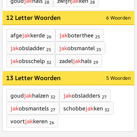
goud
jak
hals
zwijn
jak
ken
28
28
12 Letter Woorden
6 Woorden
afge
jak
kerde
jak
boterthee
26
25
jak
obsladder
jak
obsmantel
25
25
jak
obsschelp
zadel
jak
hals
32
29
13 Letter Woorden
5 Woorden
goud
jak
halzen
jak
obsladders
32
27
jak
obsmantels
schobbe
jak
ken
27
32
voort
jak
keren
26