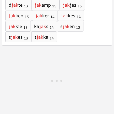
d
jak
te
jak
amp
jak
jes
13
15
15
jak
ken
jak
ker
jak
kes
13
14
14
jak
kie
ka
jak
s
s
jak
en
13
14
12
s
jak
es
t
jak
ka
13
14