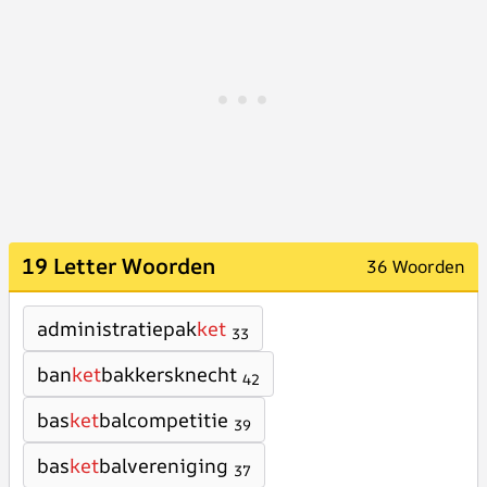
19 Letter Woorden
36 Woorden
administratiepak
ket
33
ban
ket
bakkersknecht
42
bas
ket
balcompetitie
39
bas
ket
balvereniging
37