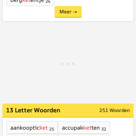
24
Meer →
13 Letter Woorden
251 Woorden
aankooptic
ket
accupak
ket
ten
25
32