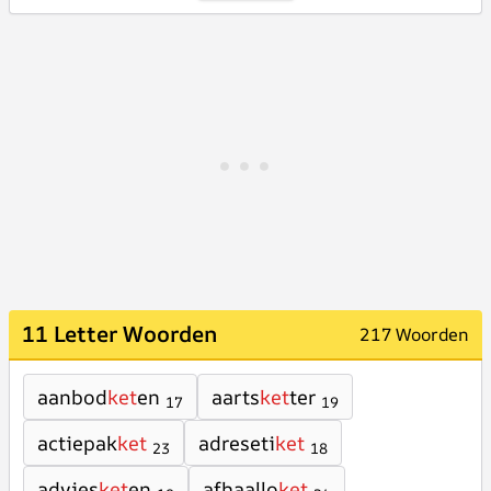
11 Letter Woorden
217 Woorden
aanbod
ket
en
aarts
ket
ter
17
19
actiepak
ket
adreseti
ket
23
18
advies
ket
en
afhaallo
ket