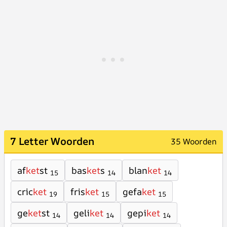
7 Letter Woorden
35 Woorden
af
ket
st
bas
ket
s
blan
ket
15
14
14
cric
ket
fris
ket
gefa
ket
19
15
15
ge
ket
st
geli
ket
gepi
ket
14
14
14