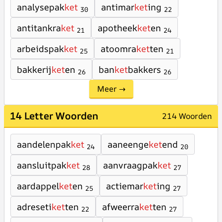
analysepak
ket
antimar
ket
ing
30
22
antitankra
ket
apotheek
ket
en
21
24
arbeidspak
ket
atoomra
ket
ten
25
21
bakkerij
ket
en
ban
ket
bakkers
26
26
Meer →
14 Letter Woorden
214 Woorden
aandelenpak
ket
aaneenge
ket
end
24
20
aansluitpak
ket
aanvraagpak
ket
28
27
aardappel
ket
en
actiemar
ket
ing
25
27
adreseti
ket
ten
afweerra
ket
ten
22
27