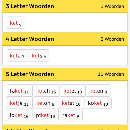
3 Letter Woorden
1 Woorden
ket
6
4 Letter Woorden
2 Woorden
ket
a
ket
s
7
8
5 Letter Woorden
11 Woorden
fa
ket
ket
ch
ket
el
ket
en
11
15
10
8
ket
je
ket
on
ket
st
ko
ket
11
8
10
10
lo
ket
pi
ket
ra
ket
10
10
9