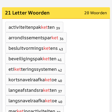
21 Letter Woorden
20 Woorden
activiteitenpak
ket
ten
39
arrondissementspar
ket
36
besluitvormings
ket
ens
43
beveiligingspak
ket
ten
41
eti
ket
teringssystemen
42
kortsnavelraafka
ket
oe
40
langeafstandsra
ket
ten
37
langsnavelraafka
ket
oe
40
mar
ket
ingactiviteiten