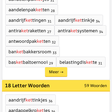
31
aandelenpak
ket
ten
28
aandrijf
ket
tingen
aandrijf
ket
tinkje
31
34
antira
ket
raketten
antira
ket
systemen
27
34
antwoordpak
ket
ten
32
ban
ket
bakkersroom
33
bas
ket
baltoernooi
belastingdis
ket
te
29
31
Meer →
18 Letter Woorden
59 Woorden
aandrijf
ket
tinkjes
36
aardappelkro
ket
jes
36