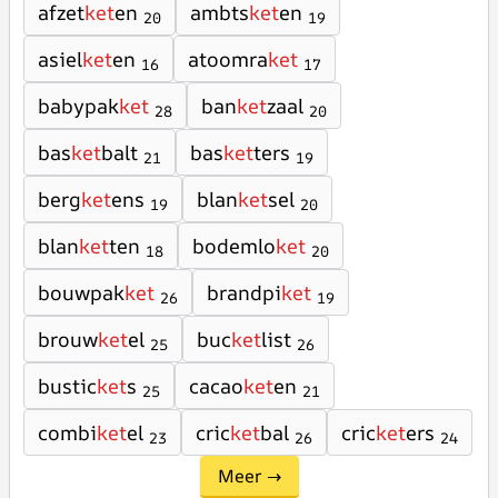
afzet
ket
en
ambts
ket
en
20
19
asiel
ket
en
atoomra
ket
16
17
babypak
ket
ban
ket
zaal
28
20
bas
ket
balt
bas
ket
ters
21
19
berg
ket
ens
blan
ket
sel
19
20
blan
ket
ten
bodemlo
ket
18
20
bouwpak
ket
brandpi
ket
26
19
brouw
ket
el
buc
ket
list
25
26
bustic
ket
s
cacao
ket
en
25
21
combi
ket
el
cric
ket
bal
cric
ket
ers
23
26
24
Meer →