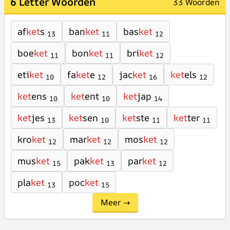
6 Letter Woorden
33 Woorden
af
ket
s
ban
ket
bas
ket
13
11
12
boe
ket
bon
ket
bri
ket
11
11
12
eti
ket
fa
ket
e
jac
ket
ket
els
10
12
16
12
ket
ens
ket
ent
ket
jap
10
10
14
ket
jes
ket
sen
ket
ste
ket
ter
13
10
11
11
kro
ket
mar
ket
mos
ket
12
12
12
mus
ket
pak
ket
par
ket
15
13
12
pla
ket
poc
ket
13
15
Meer →