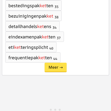
bestedingspak
ket
ten
35
bezuinigingenpak
ket
38
detailhandels
ket
ens
34
eindexamenpak
ket
ten
37
eti
ket
teringsplicht
40
frequentiepak
ket
ten
44
Meer →