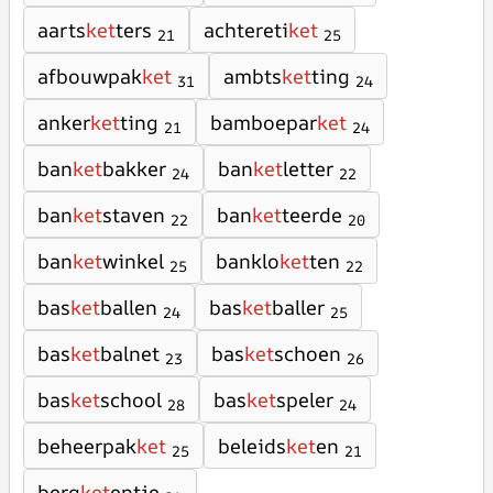
aarts
ket
ters
achtereti
ket
21
25
afbouwpak
ket
ambts
ket
ting
31
24
anker
ket
ting
bamboepar
ket
21
24
ban
ket
bakker
ban
ket
letter
24
22
ban
ket
staven
ban
ket
teerde
22
20
ban
ket
winkel
banklo
ket
ten
25
22
bas
ket
ballen
bas
ket
baller
24
25
bas
ket
balnet
bas
ket
schoen
23
26
bas
ket
school
bas
ket
speler
28
24
beheerpak
ket
beleids
ket
en
25
21
berg
ket
entje