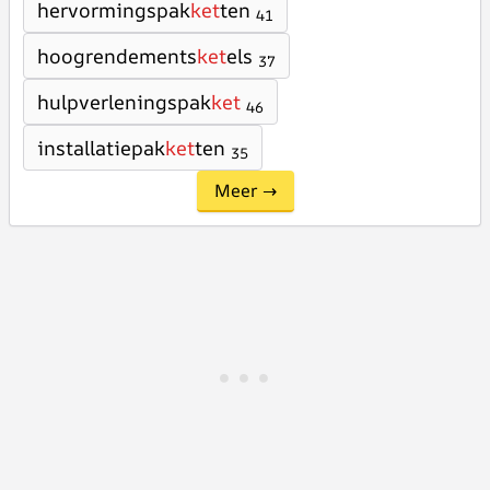
hervormingspak
ket
ten
41
hoogrendements
ket
els
37
hulpverleningspak
ket
46
installatiepak
ket
ten
35
Meer →