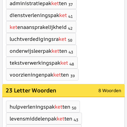
administratiepak
ket
ten
37
dienstverleningspak
ket
41
ket
enaansprakelijkheid
42
luchtverdedigingsra
ket
50
onderwijsleerpak
ket
ten
43
tekstverwerkingspak
ket
48
voorzieningenpak
ket
ten
39
23 Letter Woorden
8 Woorden
hulpverleningspak
ket
ten
50
levensmiddelenpak
ket
ten
43