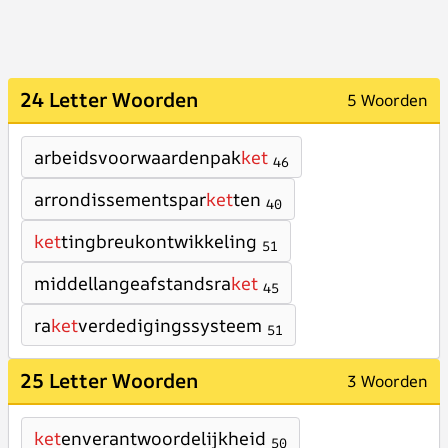
24 Letter Woorden
5 Woorden
arbeidsvoorwaardenpak
ket
46
arrondissementspar
ket
ten
40
ket
tingbreukontwikkeling
51
middellangeafstandsra
ket
45
ra
ket
verdedigingssysteem
51
25 Letter Woorden
3 Woorden
ket
enverantwoordelijkheid
50