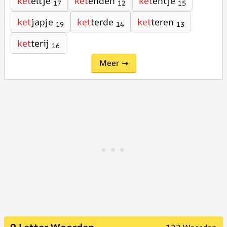
ket
eltje
ket
enden
ket
entje
17
12
15
ket
japje
ket
terde
ket
teren
19
14
13
ket
terij
16
Meer →