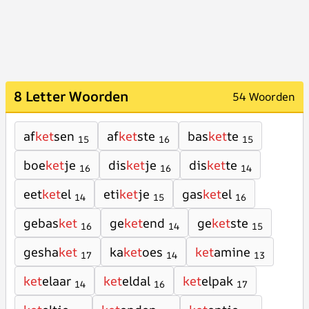
8 Letter Woorden
54 Woorden
af
ket
sen
af
ket
ste
bas
ket
te
15
16
15
boe
ket
je
dis
ket
je
dis
ket
te
16
16
14
eet
ket
el
eti
ket
je
gas
ket
el
14
15
16
gebas
ket
ge
ket
end
ge
ket
ste
16
14
15
gesha
ket
ka
ket
oes
ket
amine
17
14
13
ket
elaar
ket
eldal
ket
elpak
14
16
17