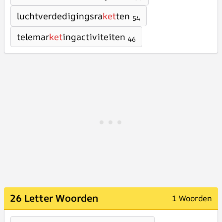
luchtverdedigingsra
ket
ten
54
telemar
ket
ingactiviteiten
46
26 Letter Woorden
1 Woorden