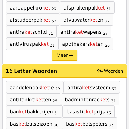
aardappelkro
ket
afsprakenpak
ket
29
31
afstudeerpak
ket
afvalwater
ket
en
32
32
antira
ket
schild
antira
ket
wapens
31
27
antiviruspak
ket
apothekers
ket
en
31
28
Meer →
16 Letter Woorden
94 Woorden
aandelenpak
ket
je
antira
ket
systeem
29
33
antitankra
ket
ten
badmintonrac
ket
s
25
31
ban
ket
bakkerijen
basistic
ket
prijs
31
35
bas
ket
balseizoen
bas
ket
balspelers
30
33