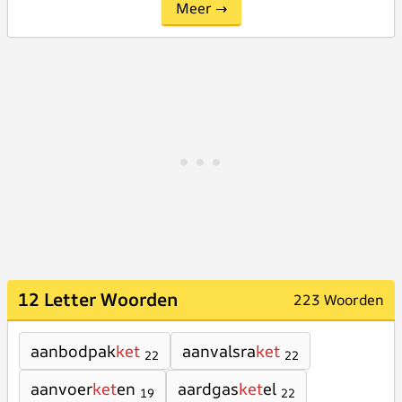
Meer →
12 Letter Woorden
223 Woorden
aanbodpak
ket
aanvalsra
ket
22
22
aanvoer
ket
en
aardgas
ket
el
19
22