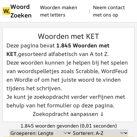
Woord
Woorden maken
Neem contact
|
Zoeken
met letters
met ons op
Woorden met KET
Deze pagina bevat
1.845 Woorden met
KET
,gesorteerd alfabetisch van A tot Z.
Deze woorden kunnen je helpen bij het spelen
van woordspelletjes zoals Scrabble, WordFeud
en Wordle of om het juiste woord te vinden
tijdens het schrijven.
Je kunt je zoekopdracht verder verfijnen met
behulp van het formulier op deze pagina.
Zoekopdracht aanpassen ↓
1.845 woorden gevonden (0,01 seconden)