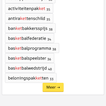
activiteitenpak
ket
35
antira
ket
tenschild
35
ban
ket
bakkersspijs
38
bas
ket
balfederatie
34
bas
ket
balprogramma
38
bas
ket
balspeelster
36
bas
ket
balwedstrijd
40
beloningspak
ket
ten
33
Meer →