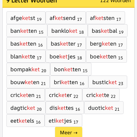
9 Letter Woorden
122 Woorden
afge
ket
st
af
ket
send
af
ket
sten
19
17
17
ban
ket
ten
banklo
ket
bas
ket
bal
15
18
19
bas
ket
ten
bas
ket
ter
berg
ket
en
16
17
17
blan
ket
te
boe
ket
jes
boe
ket
ten
17
18
15
bompak
ket
bon
ket
ten
20
15
bouw
ket
en
bri
ket
ten
bustic
ket
21
16
23
cric
ket
en
cric
ket
er
cric
ket
te
21
22
22
dagtic
ket
dis
ket
tes
duotic
ket
20
16
21
eet
ket
els
eti
ket
jes
16
17
Meer →