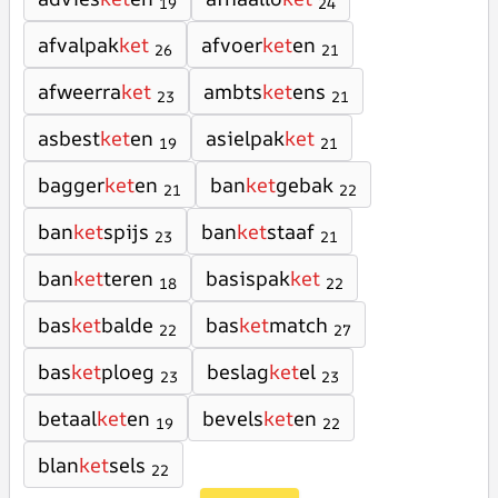
19
24
afvalpak
ket
afvoer
ket
en
26
21
afweerra
ket
ambts
ket
ens
23
21
asbest
ket
en
asielpak
ket
19
21
bagger
ket
en
ban
ket
gebak
21
22
ban
ket
spijs
ban
ket
staaf
23
21
ban
ket
teren
basispak
ket
18
22
bas
ket
balde
bas
ket
match
22
27
bas
ket
ploeg
beslag
ket
el
23
23
betaal
ket
en
bevels
ket
en
19
22
blan
ket
sels
22