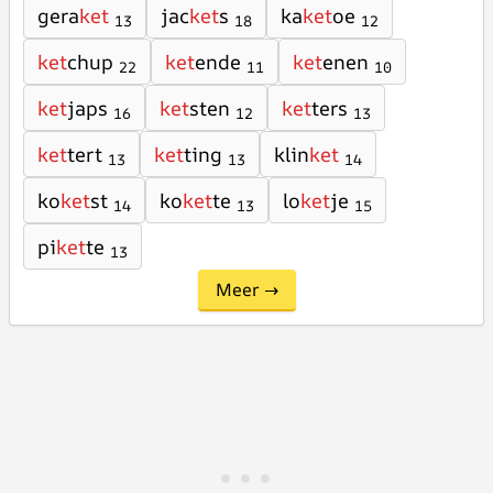
gera
ket
jac
ket
s
ka
ket
oe
13
18
12
ket
chup
ket
ende
ket
enen
22
11
10
ket
japs
ket
sten
ket
ters
16
12
13
ket
tert
ket
ting
klin
ket
13
13
14
ko
ket
st
ko
ket
te
lo
ket
je
14
13
15
pi
ket
te
13
Meer →