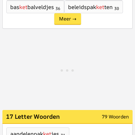
bas
ket
balveldjes
beleidspak
ket
ten
36
30
Meer →
17 Letter Woorden
79 Woorden
aandelenpak
ket
jes