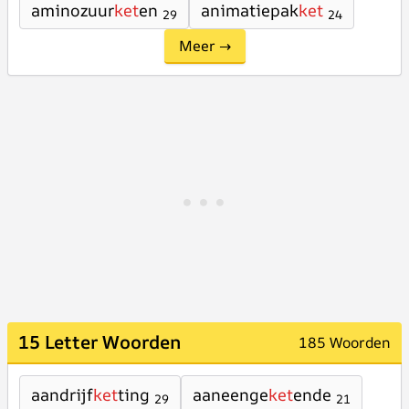
aminozuur
ket
en
animatiepak
ket
29
24
Meer →
15 Letter Woorden
185 Woorden
aandrijf
ket
ting
aaneenge
ket
ende
29
21