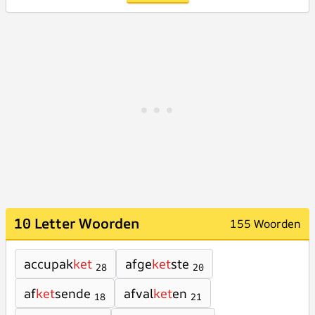
10 Letter Woorden
155 Woorden
accupak
ket
afge
ket
ste
28
20
af
ket
sende
afval
ket
en
18
21