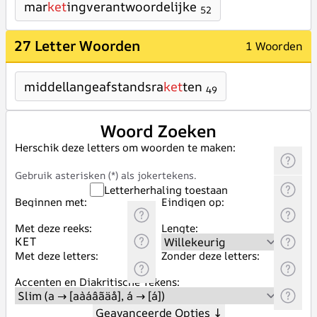
mar
ket
ingverantwoordelijke
52
27 Letter Woorden
1 Woorden
middellangeafstandsra
ket
ten
49
Woord Zoeken
Herschik deze letters om woorden te maken:
Gebruik asterisken (*) als jokertekens.
Letterherhaling toestaan
Beginnen met:
Eindigen op:
Met deze reeks:
Lengte:
Met deze letters:
Zonder deze letters:
Accenten en Diakritische Tekens:
Geavanceerde Opties
↓