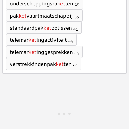
onderscheppingsra
ket
ten
45
pak
ket
vaartmaatschappij
53
standaardpak
ket
polissen
41
telemar
ket
ingactiviteit
44
telemar
ket
inggesprekken
44
verstrekkingenpak
ket
ten
44