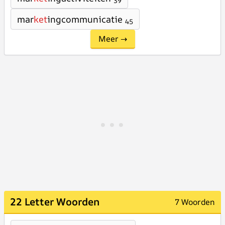
39
mar
ket
ingcommunicatie
45
Meer →
22 Letter Woorden
7 Woorden