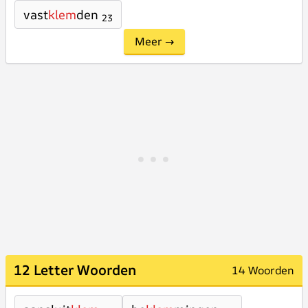
vast
klem
den
23
Meer →
12 Letter Woorden
14 Woorden