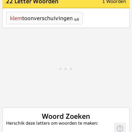
22 Letter Woorden
1 Woorden
klem
toonverschuivingen
49
Woord Zoeken
Herschik deze letters om woorden te maken: