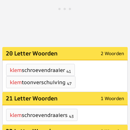
20 Letter Woorden
2 Woorden
klem
schroevendraaier
41
klem
toonverschuiving
47
21 Letter Woorden
1 Woorden
klem
schroevendraaiers
43