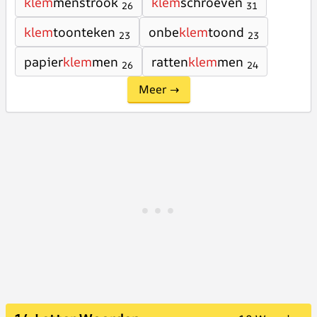
klem
menstrook
klem
schroeven
26
31
klem
toonteken
onbe
klem
toond
23
23
papier
klem
men
ratten
klem
men
26
24
Meer →