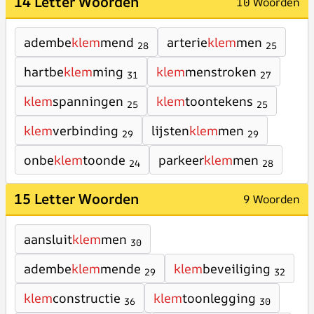
14 Letter Woorden
10 Woorden
adembe
klem
mend
arterie
klem
men
28
25
hartbe
klem
ming
klem
menstroken
31
27
klem
spanningen
klem
toontekens
25
25
klem
verbinding
lijsten
klem
men
29
29
onbe
klem
toonde
parkeer
klem
men
24
28
15 Letter Woorden
9 Woorden
aansluit
klem
men
30
adembe
klem
mende
klem
beveiliging
29
32
klem
constructie
klem
toonlegging
36
30