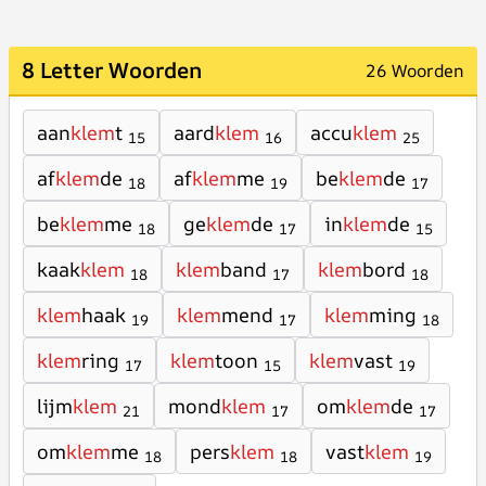
8 Letter Woorden
26 Woorden
aan
klem
t
aard
klem
accu
klem
15
16
25
af
klem
de
af
klem
me
be
klem
de
18
19
17
be
klem
me
ge
klem
de
in
klem
de
18
17
15
kaak
klem
klem
band
klem
bord
18
17
18
klem
haak
klem
mend
klem
ming
19
17
18
klem
ring
klem
toon
klem
vast
17
15
19
lijm
klem
mond
klem
om
klem
de
21
17
17
om
klem
me
pers
klem
vast
klem
18
18
19