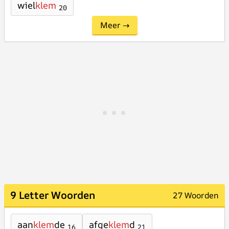
wiel
klem
20
Meer →
9 Letter Woorden
27 Woorden
aan
klem
de
afge
klem
d
16
21