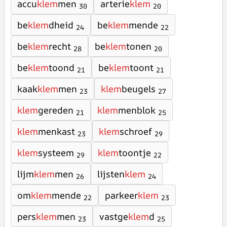
accu
klem
men
arterie
klem
30
20
be
klem
dheid
be
klem
mende
24
22
be
klem
recht
be
klem
tonen
28
20
be
klem
toond
be
klem
toont
21
21
kaak
klem
men
klem
beugels
23
27
klem
gereden
klem
menblok
21
25
klem
menkast
klem
schroef
23
29
klem
systeem
klem
toontje
29
22
lijm
klem
men
lijsten
klem
26
24
om
klem
mende
parkeer
klem
22
23
pers
klem
men
vastge
klem
d
23
25