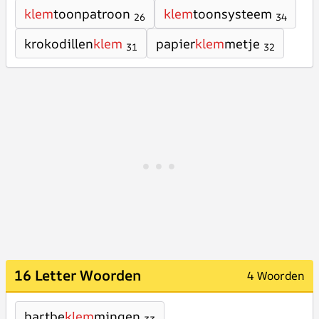
klem
toonpatroon
klem
toonsysteem
26
34
krokodillen
klem
papier
klem
metje
31
32
16 Letter Woorden
4 Woorden
hartbe
klem
mingen