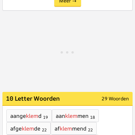
Meer →
10 Letter Woorden
29 Woorden
aange
klem
d
aan
klem
men
19
18
afge
klem
de
af
klem
mend
22
22