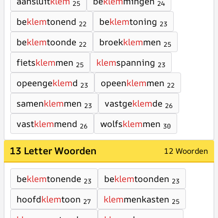
aansluit
klem
be
klem
mingen
25
24
be
klem
tonend
be
klem
toning
22
23
be
klem
toonde
broek
klem
men
22
25
fiets
klem
men
klem
spanning
25
23
opeenge
klem
d
opeen
klem
men
23
22
samen
klem
men
vastge
klem
de
23
26
vast
klem
mend
wolfs
klem
men
26
30
13 Letter Woorden
12 Woorden
be
klem
tonende
be
klem
toonden
23
23
hoofd
klem
toon
klem
menkasten
27
25