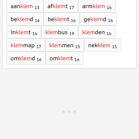
aan
klem
af
klem
t
arm
klem
13
17
16
be
klem
d
be
klem
t
ge
klem
d
16
16
16
in
klem
t
klem
bus
klem
den
14
19
14
klem
map
klem
men
nek
klem
17
15
15
om
klem
d
om
klem
t
16
16