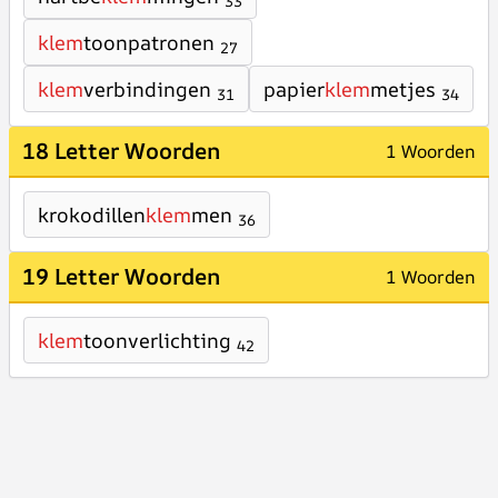
33
klem
toonpatronen
27
klem
verbindingen
papier
klem
metjes
31
34
18 Letter Woorden
1 Woorden
krokodillen
klem
men
36
19 Letter Woorden
1 Woorden
klem
toonverlichting
42