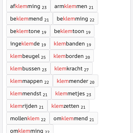
af
klem
ming
arm
klem
men
23
21
be
klem
mend
be
klem
ming
21
22
be
klem
tone
be
klem
toon
19
19
inge
klem
de
klem
banden
19
19
klem
beugel
klem
borden
25
20
klem
bussen
klem
kracht
23
27
klem
mappen
klem
mender
22
20
klem
mendst
klem
metjes
21
23
klem
rijden
klem
zetten
21
21
mollen
klem
om
klem
mend
22
21
om
klem
ming
22