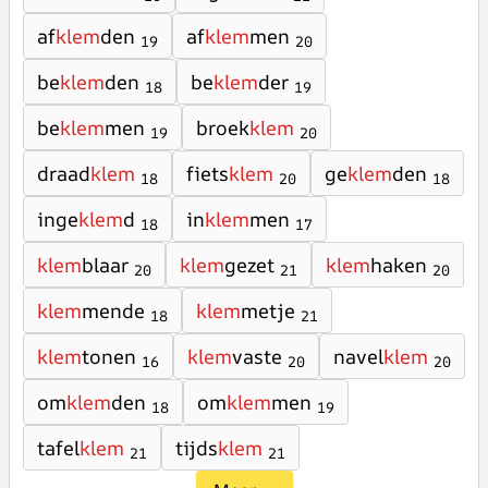
af
klem
den
af
klem
men
19
20
be
klem
den
be
klem
der
18
19
be
klem
men
broek
klem
19
20
draad
klem
fiets
klem
ge
klem
den
18
20
18
inge
klem
d
in
klem
men
18
17
klem
blaar
klem
gezet
klem
haken
20
21
20
klem
mende
klem
metje
18
21
klem
tonen
klem
vaste
navel
klem
16
20
20
om
klem
den
om
klem
men
18
19
tafel
klem
tijds
klem
21
21