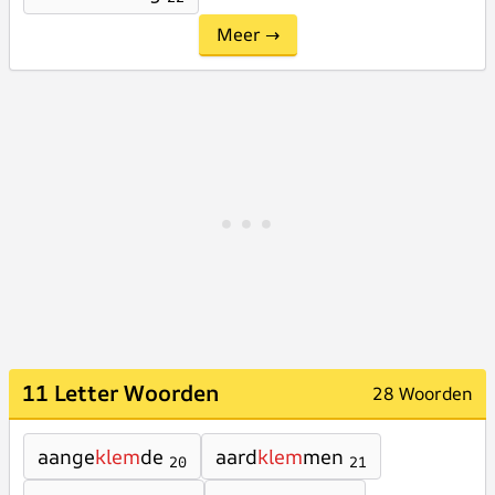
Meer →
11 Letter Woorden
28 Woorden
aange
klem
de
aard
klem
men
20
21