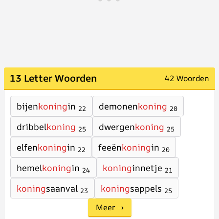
13 Letter Woorden
42 Woorden
bijen
koning
in
demonen
koning
22
20
dribbel
koning
dwergen
koning
25
25
elfen
koning
in
feeën
koning
in
22
20
hemel
koning
in
koning
innetje
24
21
koning
saanval
koning
sappels
23
25
Meer →