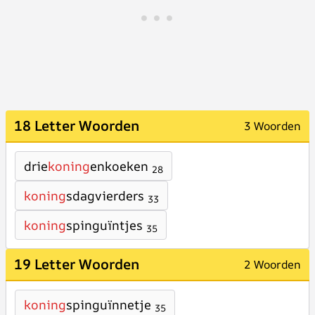
18 Letter Woorden
3 Woorden
drie
koning
enkoeken
28
koning
sdagvierders
33
koning
spinguïntjes
35
19 Letter Woorden
2 Woorden
koning
spinguïnnetje
35