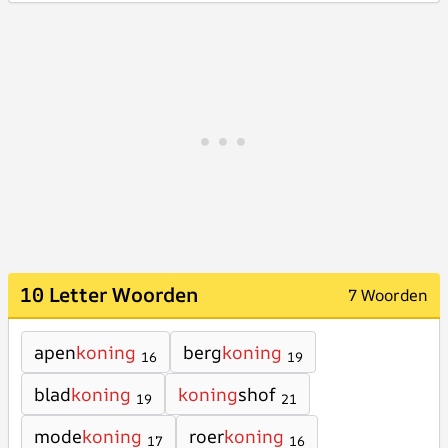
10 Letter Woorden
7 Woorden
apen
koning
berg
koning
16
19
blad
koning
koning
shof
19
21
mode
koning
roer
koning
17
16