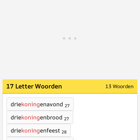
17 Letter Woorden
13 Woorden
drie
koning
enavond
27
drie
koning
enbrood
27
drie
koning
enfeest
28