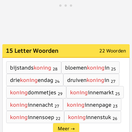
15 Letter Woorden
22 Woorden
bijstands
koning
bloemen
koning
in
28
25
drie
koning
endag
druiven
koning
in
24
27
koning
dommetjes
koning
innemarkt
29
25
koning
innenacht
koning
innenpage
27
23
koning
innensoep
koning
innenstuk
22
26
Meer →