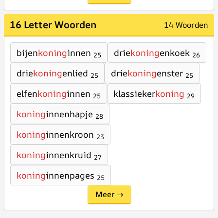
16 Letter Woorden
14 Woorden
bijen
koning
innen
drie
koning
enkoek
25
26
drie
koning
enlied
drie
koning
enster
25
25
elfen
koning
innen
klassieker
koning
25
29
koning
innenhapje
28
koning
innenkroon
23
koning
innenkruid
27
koning
innenpages
25
Meer →