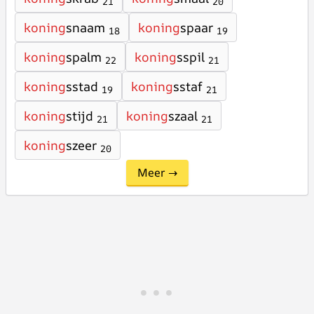
21
20
koning
snaam
koning
spaar
18
19
koning
spalm
koning
sspil
22
21
koning
sstad
koning
sstaf
19
21
koning
stijd
koning
szaal
21
21
koning
szeer
20
Meer →