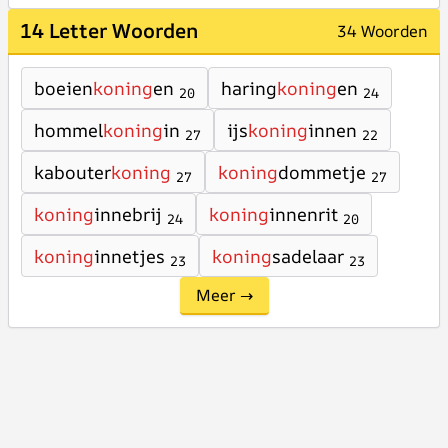
14 Letter Woorden
34 Woorden
boeien
koning
en
haring
koning
en
20
24
hommel
koning
in
ijs
koning
innen
27
22
kabouter
koning
koning
dommetje
27
27
koning
innebrij
koning
innenrit
24
20
koning
innetjes
koning
sadelaar
23
23
Meer →