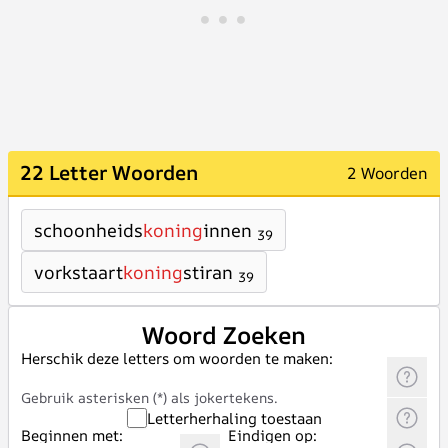
22 Letter Woorden
2 Woorden
schoonheids
koning
innen
39
vorkstaart
koning
stiran
39
Woord Zoeken
Herschik deze letters om woorden te maken:
Gebruik asterisken (*) als jokertekens.
Letterherhaling toestaan
Beginnen met:
Eindigen op: