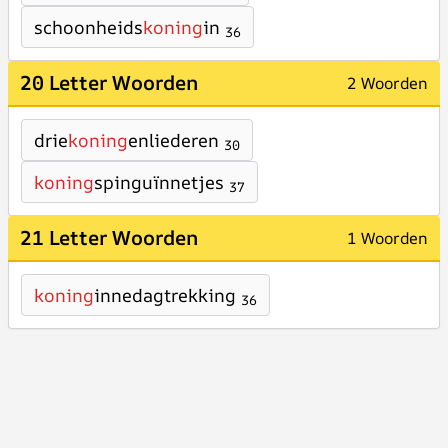
schoonheids
koning
in
36
20 Letter Woorden
2 Woorden
drie
koning
enliederen
30
koning
spinguïnnetjes
37
21 Letter Woorden
1 Woorden
koning
innedagtrekking
36