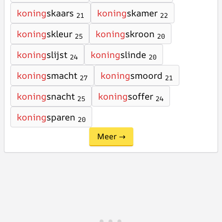
koning
skaars
koning
skamer
21
22
koning
skleur
koning
skroon
25
20
koning
slijst
koning
slinde
24
20
koning
smacht
koning
smoord
27
21
koning
snacht
koning
soffer
25
24
koning
sparen
20
Meer →