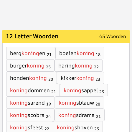
12 Letter Woorden
45 Woorden
berg
koning
en
boeien
koning
21
18
burger
koning
haring
koning
25
22
honden
koning
kikker
koning
20
23
koning
dommen
koning
sappel
21
23
koning
sarend
koning
sblauw
19
28
koning
scobra
koning
sdrama
24
21
koning
sfeest
koning
shoven
22
23