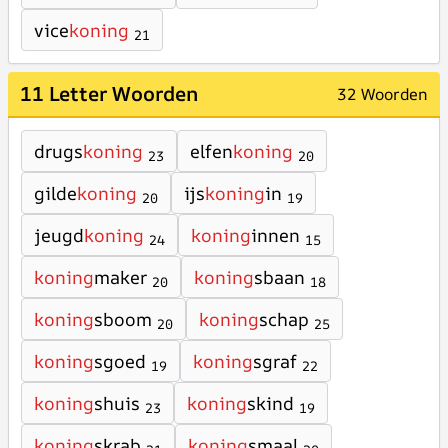
vice
koning
21
11 Letter Woorden
32 Woorden
drugs
koning
elfen
koning
23
20
gilde
koning
ijs
koning
in
20
19
jeugd
koning
koning
innen
24
15
koning
maker
koning
sbaan
20
18
koning
sboom
koning
schap
20
25
koning
sgoed
koning
sgraf
19
22
koning
shuis
koning
skind
23
19
koning
skrab
koning
smaal