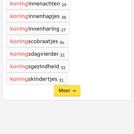
koning
innenachten
29
koning
innenhapjes
30
koning
innenharing
27
koning
scobraatjes
34
koning
sdagvierder
31
koning
sgezindheid
32
koning
skindertjes
31
Meer →