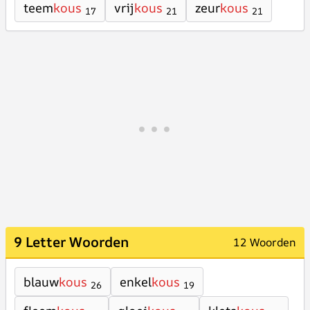
teem
kous
vrij
kous
zeur
kous
17
21
21
9 Letter Woorden
12 Woorden
blauw
kous
enkel
kous
26
19