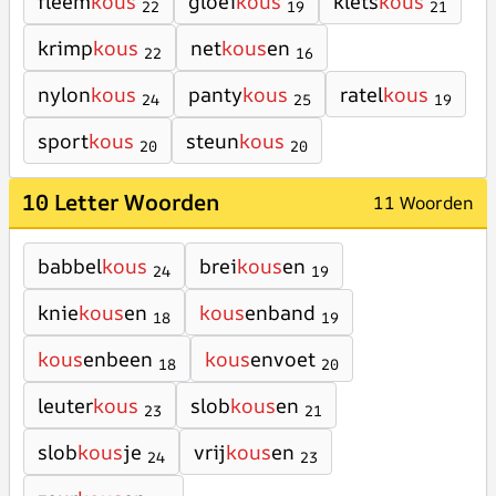
fleem
kous
gloei
kous
klets
kous
22
19
21
krimp
kous
net
kous
en
22
16
nylon
kous
panty
kous
ratel
kous
24
25
19
sport
kous
steun
kous
20
20
10 Letter Woorden
11 Woorden
babbel
kous
brei
kous
en
24
19
knie
kous
en
kous
enband
18
19
kous
enbeen
kous
envoet
18
20
leuter
kous
slob
kous
en
23
21
slob
kous
je
vrij
kous
en
24
23