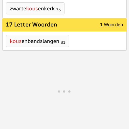
zwarte
kous
enkerk
36
17 Letter Woorden
1 Woorden
kous
enbandslangen
31