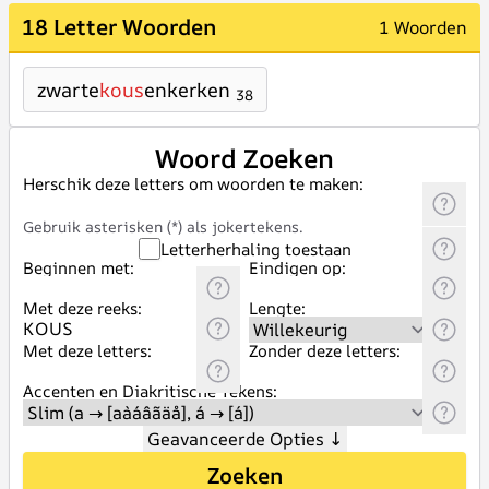
18 Letter Woorden
1 Woorden
zwarte
kous
enkerken
38
Woord Zoeken
Herschik deze letters om woorden te maken:
Gebruik asterisken (*) als jokertekens.
Letterherhaling toestaan
Beginnen met:
Eindigen op:
Met deze reeks:
Lengte:
Met deze letters:
Zonder deze letters:
Accenten en Diakritische Tekens:
Geavanceerde Opties
↓
Zoeken