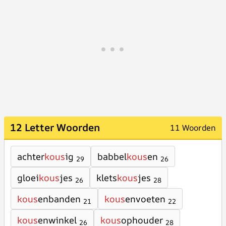
12 Letter Woorden
11 Woorden
achter
kous
ig
babbel
kous
en
29
26
gloei
kous
jes
klets
kous
jes
26
28
kous
enbanden
kous
envoeten
21
22
kous
enwinkel
kous
ophouder
26
28