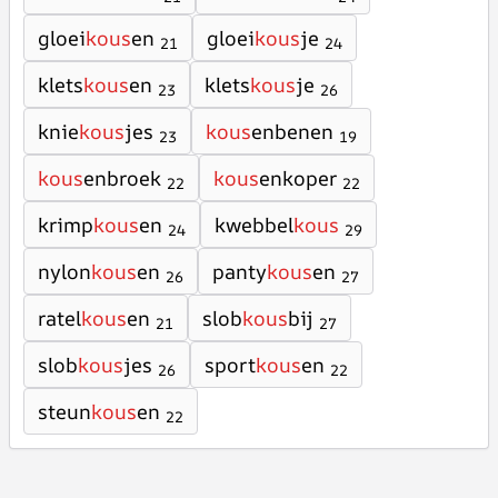
gloei
kous
en
gloei
kous
je
21
24
klets
kous
en
klets
kous
je
23
26
knie
kous
jes
kous
enbenen
23
19
kous
enbroek
kous
enkoper
22
22
krimp
kous
en
kwebbel
kous
24
29
nylon
kous
en
panty
kous
en
26
27
ratel
kous
en
slob
kous
bij
21
27
slob
kous
jes
sport
kous
en
26
22
steun
kous
en
22