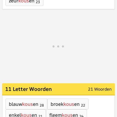
zeur
kous
en
23
11 Letter Woorden
21 Woorden
blauw
kous
en
broek
kous
en
28
22
enkel
kous
en
fleem
kous
en
21
24