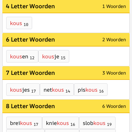
4 Letter Woorden
1 Woorden
kous
10
6 Letter Woorden
2 Woorden
kous
en
kous
je
12
15
7 Letter Woorden
3 Woorden
kous
jes
net
kous
pis
kous
17
14
16
8 Letter Woorden
6 Woorden
brei
kous
knie
kous
slob
kous
17
16
19