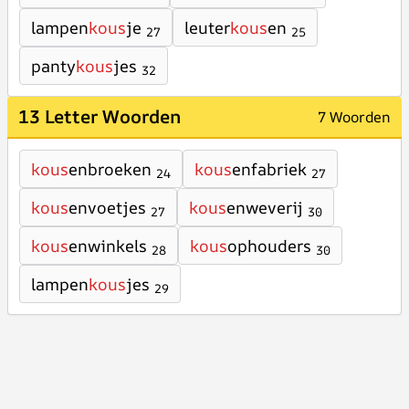
lampen
kous
je
leuter
kous
en
27
25
panty
kous
jes
32
13 Letter Woorden
7 Woorden
kous
enbroeken
kous
enfabriek
24
27
kous
envoetjes
kous
enweverij
27
30
kous
enwinkels
kous
ophouders
28
30
lampen
kous
jes
29