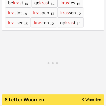
be
kras
t
ge
kras
t
kras
jes
14
14
15
kras
lot
kras
pen
kras
sen
14
13
12
kras
ser
kras
ten
op
kras
t
13
12
14
8 Letter Woorden
9 Woorden