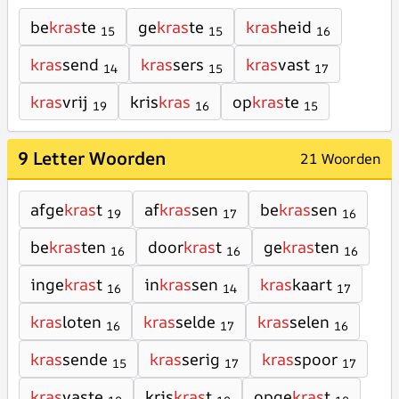
be
kras
te
ge
kras
te
kras
heid
15
15
16
kras
send
kras
sers
kras
vast
14
15
17
kras
vrij
kris
kras
op
kras
te
19
16
15
9 Letter Woorden
21 Woorden
afge
kras
t
af
kras
sen
be
kras
sen
19
17
16
be
kras
ten
door
kras
t
ge
kras
ten
16
16
16
inge
kras
t
in
kras
sen
kras
kaart
16
14
17
kras
loten
kras
selde
kras
selen
16
17
16
kras
sende
kras
serig
kras
spoor
15
17
17
kras
vaste
kris
kras
t
opge
kras
t