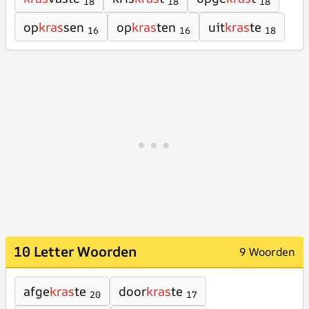
18
18
18
op
kras
sen
op
kras
ten
uit
kras
te
16
16
18
10 Letter Woorden
9 Woorden
afge
kras
te
door
kras
te
20
17