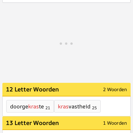
12 Letter Woorden
2 Woorden
doorge
kras
te
kras
vastheid
21
25
13 Letter Woorden
1 Woorden