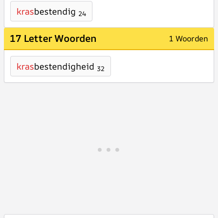
kras
bestendig
24
17 Letter Woorden
1 Woorden
kras
bestendigheid
32