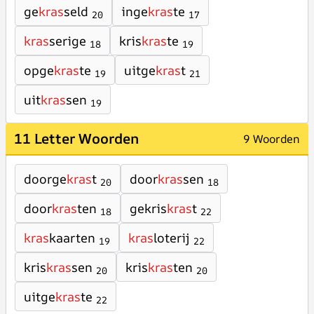
ge
kras
seld
inge
kras
te
20
17
kras
serige
kris
kras
te
18
19
opge
kras
te
uitge
kras
t
19
21
uit
kras
sen
19
11 Letter Woorden
9 Woorden
doorge
kras
t
door
kras
sen
20
18
door
kras
ten
gekris
kras
t
18
22
kras
kaarten
kras
loterij
19
22
kris
kras
sen
kris
kras
ten
20
20
uitge
kras
te
22