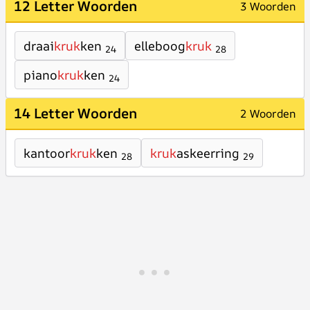
12 Letter Woorden
3 Woorden
draai
kruk
ken
elleboog
kruk
24
28
piano
kruk
ken
24
14 Letter Woorden
2 Woorden
kantoor
kruk
ken
kruk
askeerring
28
29