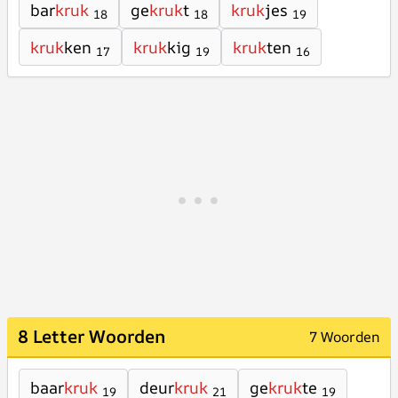
bar
kruk
ge
kruk
t
kruk
jes
18
18
19
kruk
ken
kruk
kig
kruk
ten
17
19
16
8 Letter Woorden
7 Woorden
baar
kruk
deur
kruk
ge
kruk
te
19
21
19