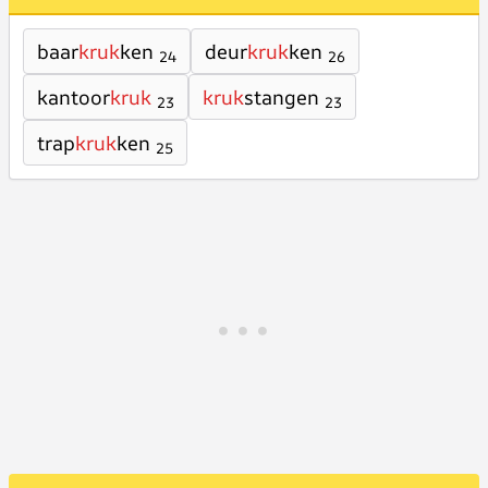
baar
kruk
ken
deur
kruk
ken
24
26
kantoor
kruk
kruk
stangen
23
23
trap
kruk
ken
25