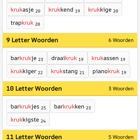
kruk
asje
kruk
kend
kruk
kige
20
19
20
trap
kruk
20
9 Letter Woorden
6 Woorden
bar
kruk
je
draai
kruk
kruk
assen
23
19
19
kruk
kiger
kruk
stang
piano
kruk
22
21
19
10 Letter Woorden
3 Woorden
bar
kruk
jes
bar
kruk
ken
25
23
kruk
kigste
24
11 Letter Woorden
5 Woorden