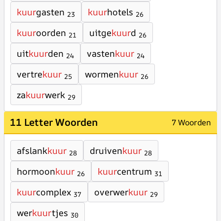
kuur
gasten
kuur
hotels
23
26
kuur
oorden
uitge
kuur
d
21
26
uit
kuur
den
vasten
kuur
24
24
vertre
kuur
wormen
kuur
25
26
za
kuur
werk
29
11 Letter Woorden
7 Woorden
afslank
kuur
druiven
kuur
28
28
hormoon
kuur
kuur
centrum
26
31
kuur
complex
overwer
kuur
37
29
wer
kuur
tjes
30