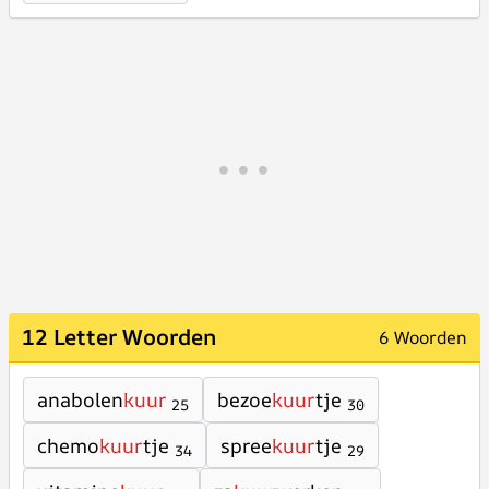
12 Letter Woorden
6 Woorden
anabolen
kuur
bezoe
kuur
tje
25
30
chemo
kuur
tje
spree
kuur
tje
34
29