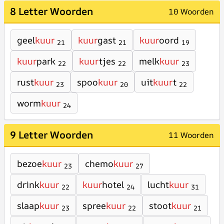
8 Letter Woorden
10 Woorden
geel
kuur
kuur
gast
kuur
oord
21
21
19
kuur
park
kuur
tjes
melk
kuur
22
22
23
rust
kuur
spoo
kuur
uit
kuur
t
23
20
22
worm
kuur
24
9 Letter Woorden
11 Woorden
bezoe
kuur
chemo
kuur
23
27
drink
kuur
kuur
hotel
lucht
kuur
22
24
31
slaap
kuur
spree
kuur
stoot
kuur
23
22
21