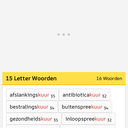
15 Letter Woorden
16 Woorden
afslankings
kuur
antibiotica
kuur
35
32
bestralings
kuur
buitenspree
kuur
34
34
gezondheids
kuur
inloopspree
kuur
35
32