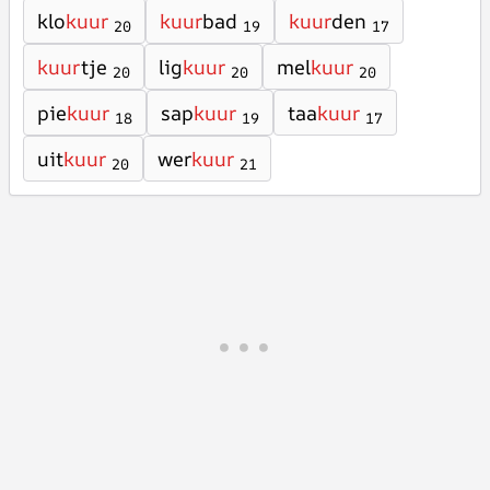
klo
kuur
kuur
bad
kuur
den
20
19
17
kuur
tje
lig
kuur
mel
kuur
20
20
20
pie
kuur
sap
kuur
taa
kuur
18
19
17
uit
kuur
wer
kuur
20
21