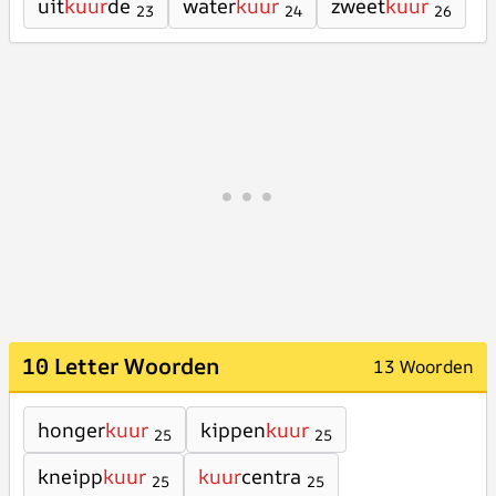
uit
kuur
de
water
kuur
zweet
kuur
23
24
26
10 Letter Woorden
13 Woorden
honger
kuur
kippen
kuur
25
25
kneipp
kuur
kuur
centra
25
25