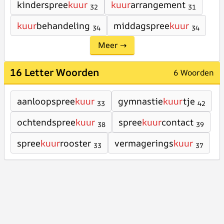
kinderspree
kuur
kuur
arrangement
32
31
kuur
behandeling
middagspree
kuur
34
34
Meer →
16 Letter Woorden
6 Woorden
aanloopspree
kuur
gymnastie
kuur
tje
33
42
ochtendspree
kuur
spree
kuur
contact
38
39
spree
kuur
rooster
vermagerings
kuur
33
37