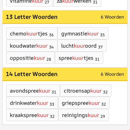
vitamine
kuur
za
kuur
werken
27
31
13 Letter Woorden
6 Woorden
chemo
kuur
tjes
gymnastie
kuur
36
35
koudwater
kuur
lucht
kuur
oord
34
37
oppositie
kuur
spree
kuur
tjes
28
31
14 Letter Woorden
6 Woorden
avondspree
kuur
citroensap
kuur
31
32
drinkwater
kuur
griepspree
kuur
33
32
kraakspree
kuur
reinigings
kuur
32
29