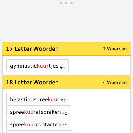
17 Letter Woorden
1 Woorden
gymnastie
kuur
tjes
44
18 Letter Woorden
4 Woorden
belastingspree
kuur
39
spree
kuur
afspraken
40
spree
kuur
contacten
41