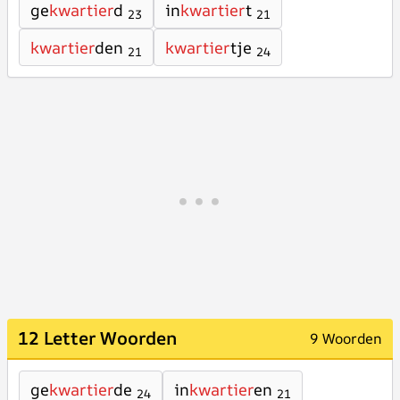
ge
kwartier
d
in
kwartier
t
23
21
kwartier
den
kwartier
tje
21
24
12 Letter Woorden
9 Woorden
ge
kwartier
de
in
kwartier
en
24
21