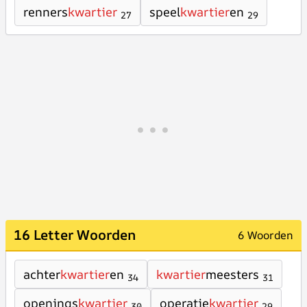
renners
kwartier
speel
kwartier
en
27
29
16 Letter Woorden
6 Woorden
achter
kwartier
en
kwartier
meesters
34
31
openings
kwartier
operatie
kwartier
30
29