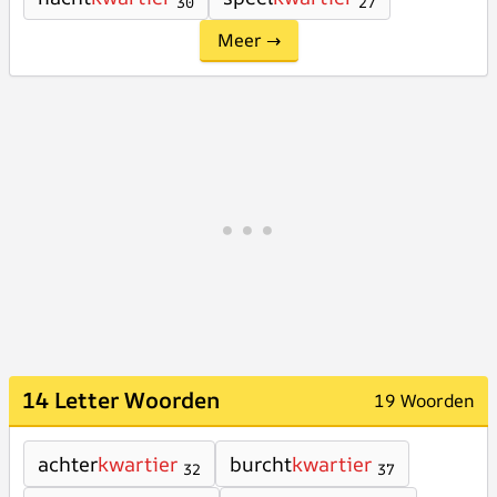
30
27
Meer →
14 Letter Woorden
19 Woorden
achter
kwartier
burcht
kwartier
32
37