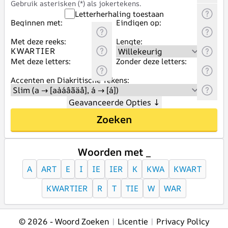
Gebruik asterisken (*) als jokertekens.
Letterherhaling toestaan
Beginnen met:
Eindigen op:
Met deze reeks:
Lengte:
Met deze letters:
Zonder deze letters:
Accenten en Diakritische Tekens:
Geavanceerde Opties
↓
Zoeken
Woorden met _
A
ART
E
I
IE
IER
K
KWA
KWART
KWARTIER
R
T
TIE
W
WAR
© 2026 -
Woord Zoeken
|
Licentie
|
Privacy Policy