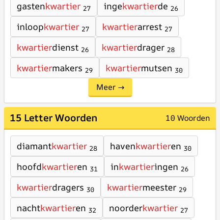
gasten
kwartier
inge
kwartier
de
27
26
inloop
kwartier
kwartier
arrest
27
27
kwartier
dienst
kwartier
drager
26
28
kwartier
makers
kwartier
mutsen
29
30
Meer →
15 Letter Woorden
10 Woorden
diamant
kwartier
haven
kwartier
en
28
30
hoofd
kwartier
en
in
kwartier
ingen
31
26
kwartier
dragers
kwartier
meester
30
29
nacht
kwartier
en
noorder
kwartier
32
27