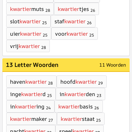
kwartier
muts
kwartier
tjes
28
26
slot
kwartier
staf
kwartier
25
26
uier
kwartier
voor
kwartier
25
25
vrij
kwartier
28
13 Letter Woorden
11 Woorden
haven
kwartier
hoofd
kwartier
28
29
inge
kwartier
d
in
kwartier
den
25
23
in
kwartier
ing
kwartier
basis
24
26
kwartier
maker
kwartier
staat
27
25
nacht
kwartier
speel
kwartier