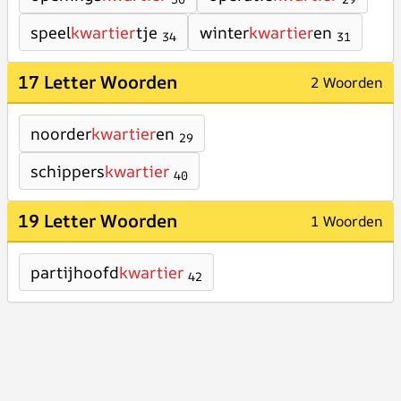
speel
kwartier
tje
winter
kwartier
en
34
31
17 Letter Woorden
2 Woorden
noorder
kwartier
en
29
schippers
kwartier
40
19 Letter Woorden
1 Woorden
partijhoofd
kwartier
42