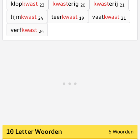
klop
kwast
kwast
erig
kwast
erij
23
20
21
lijm
kwast
teer
kwast
vaat
kwast
24
19
21
verf
kwast
24
10 Letter Woorden
6 Woorden