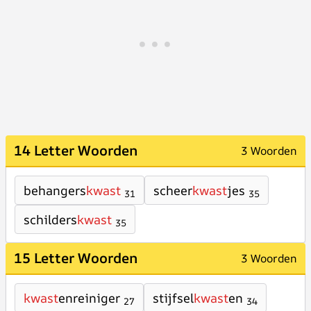
14 Letter Woorden
3 Woorden
behangers
kwast
scheer
kwast
jes
31
35
schilders
kwast
35
15 Letter Woorden
3 Woorden
kwast
enreiniger
stijfsel
kwast
en
27
34