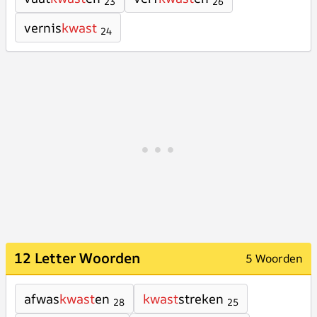
23
26
vernis
kwast
24
12 Letter Woorden
5 Woorden
afwas
kwast
en
kwast
streken
28
25