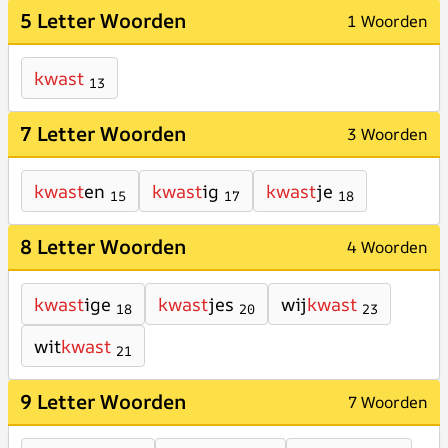
5 Letter Woorden
1 Woorden
kwast
13
7 Letter Woorden
3 Woorden
kwast
en
kwast
ig
kwast
je
15
17
18
8 Letter Woorden
4 Woorden
kwast
ige
kwast
jes
wij
kwast
18
20
23
wit
kwast
21
9 Letter Woorden
7 Woorden