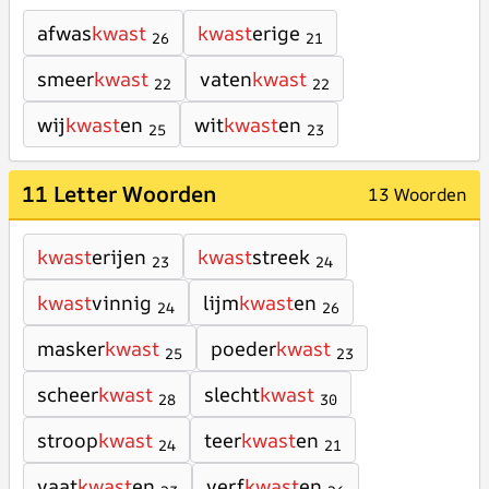
afwas
kwast
kwast
erige
26
21
smeer
kwast
vaten
kwast
22
22
wij
kwast
en
wit
kwast
en
25
23
11 Letter Woorden
13 Woorden
kwast
erijen
kwast
streek
23
24
kwast
vinnig
lijm
kwast
en
24
26
masker
kwast
poeder
kwast
25
23
scheer
kwast
slecht
kwast
28
30
stroop
kwast
teer
kwast
en
24
21
vaat
kwast
en
verf
kwast
en