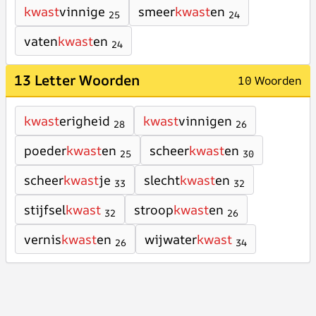
kwast
vinnige
smeer
kwast
en
25
24
vaten
kwast
en
24
13 Letter Woorden
10 Woorden
kwast
erigheid
kwast
vinnigen
28
26
poeder
kwast
en
scheer
kwast
en
25
30
scheer
kwast
je
slecht
kwast
en
33
32
stijfsel
kwast
stroop
kwast
en
32
26
vernis
kwast
en
wijwater
kwast
26
34