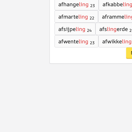
afhange
ling
afkabbe
lin
23
afmarte
ling
aframme
lin
22
afsijpe
ling
afs
ling
erde
24
2
afwente
ling
afwikke
ling
23