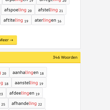
19
20
afspoe
ling
afstel
ling
20
21
aftite
ling
ater
ling
en
19
16
Meer →
346 Woorden
g
aanha
ling
en
20
18
ng
aanstel
ling
18
19
afdee
ling
en
23
19
afhande
ling
25
22