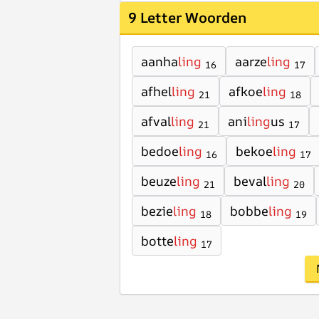
9 Letter Woorden
aanha
ling
aarze
ling
16
17
afhel
ling
afkoe
ling
21
18
afval
ling
ani
ling
us
21
17
bedoe
ling
bekoe
ling
16
17
beuze
ling
beval
ling
21
20
bezie
ling
bobbe
ling
18
19
botte
ling
17