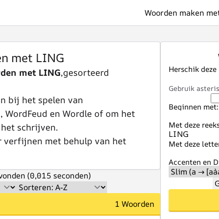
Woorden maken met 
n met LING
Herschik deze
rden met LING
,gesorteerd
Gebruik asteris
 bij het spelen van
Beginnen met:
e, WordFeud en Wordle of om het
Met deze reeks
 het schrijven.
r verfijnen met behulp van het
Met deze lette
Accenten en Di
vonden (0,015 seconden)
G
1 Woorden