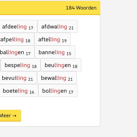
184 Woorden
afdee
ling
afdwa
ling
17
21
afpei
ling
aftel
ling
18
19
bal
ling
en
banne
ling
17
15
bespe
ling
beu
ling
en
18
18
bevui
ling
bewal
ling
21
21
boete
ling
bol
ling
en
16
17
Meer →