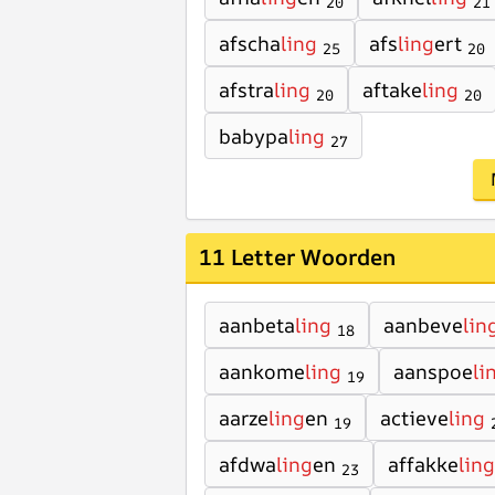
20
21
afscha
ling
afs
ling
ert
25
20
afstra
ling
aftake
ling
20
20
babypa
ling
27
11 Letter Woorden
aanbeta
ling
aanbeve
lin
18
aankome
ling
aanspoe
li
19
aarze
ling
en
actieve
ling
19
afdwa
ling
en
affakke
ling
23