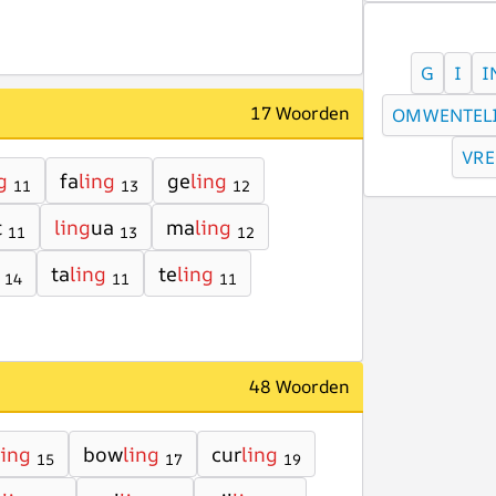
G
I
I
17 Woorden
OMWENTEL
VR
g
fa
ling
ge
ling
11
13
12
t
ling
ua
ma
ling
11
13
12
ta
ling
te
ling
14
11
11
48 Woorden
ling
bow
ling
cur
ling
15
17
19