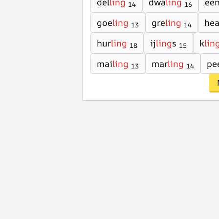
del
ling
dwa
ling
ee
14
16
goe
ling
gre
ling
he
13
14
hur
ling
ij
ling
s
k
lin
18
15
mai
ling
mar
ling
pe
13
14