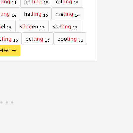
n
ling
gel
ling
gil
ling
11
15
15
a
ling
hel
ling
hie
ling
14
16
14
g
el
k
ling
en
koe
ling
15
13
13
e
ling
pei
ling
poo
ling
13
13
13
Meer →