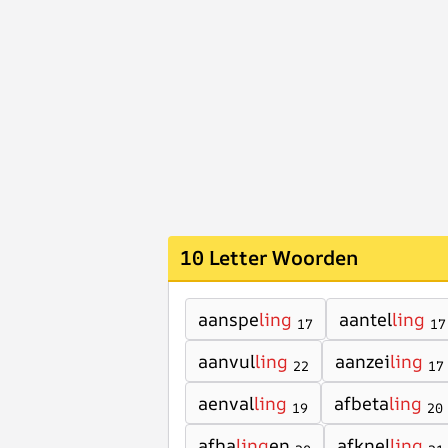
10 Letter Woorden
aanspe
ling
aantel
ling
17
17
aanvul
ling
aanzei
ling
22
17
aenval
ling
afbeta
ling
19
20
afha
ling
en
afknel
ling