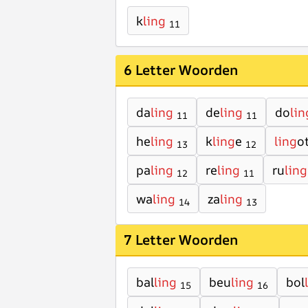
k
ling
11
6 Letter Woorden
da
ling
de
ling
do
lin
11
11
he
ling
k
ling
e
ling
o
13
12
pa
ling
re
ling
ru
ling
12
11
wa
ling
za
ling
14
13
7 Letter Woorden
bal
ling
beu
ling
bol
15
16