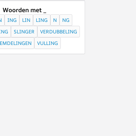
Woorden met _
N
ING
LIN
LING
N
NG
ING
SLINGER
VERDUBBELING
EEMDELINGEN
VULLING