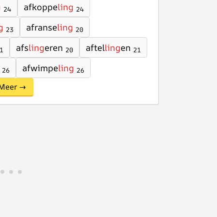
g
afkoppe
ling
24
24
g
afranse
ling
23
20
afs
ling
eren
aftel
ling
en
1
20
21
afwimpe
ling
26
26
Meer →