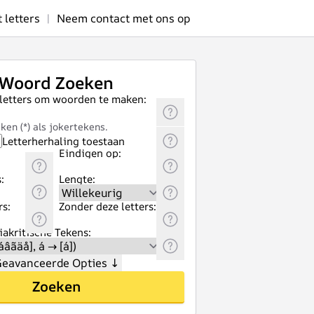
letters
|
Neem contact met ons op
Woord Zoeken
 letters om woorden te maken:
ken (*) als jokertekens.
Letterherhaling toestaan
Eindigen op:
:
Lengte:
rs:
Zonder deze letters:
akritische Tekens:
eavanceerde Opties
↓
Zoeken