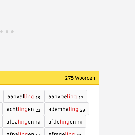
275 Woorden
aanval
ling
aanvoe
ling
19
17
acht
ling
en
ademha
ling
22
20
afda
ling
en
afde
ling
en
18
18
afpa
ling
en
afrege
ling