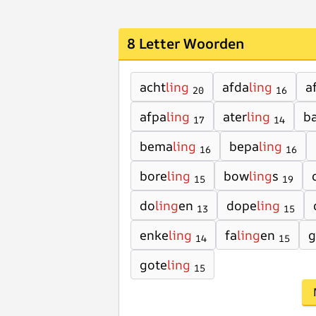
8 Letter Woorden
acht
ling
afda
ling
a
20
16
afpa
ling
ater
ling
ba
17
14
bema
ling
bepa
ling
16
16
bore
ling
bow
ling
s
15
19
do
ling
en
dope
ling
13
15
enke
ling
fa
ling
en
g
14
15
gote
ling
15