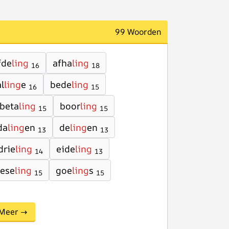
99 Woorden
fde
ling
afha
ling
16
18
l
ling
e
bede
ling
16
15
beta
ling
boor
ling
15
15
da
ling
en
de
ling
en
13
13
drie
ling
eide
ling
14
13
ese
ling
goe
ling
s
15
15
Meer →