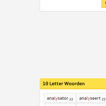
10 Letter Woorden
ana
ly
sator
ana
ly
seert
22
22