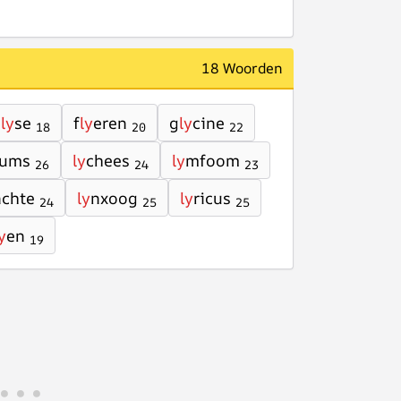
18 Woorden
a
ly
se
f
ly
eren
g
ly
cine
18
20
22
eums
ly
chees
ly
mfoom
26
24
23
nchte
ly
nxoog
ly
ricus
24
25
25
y
en
19