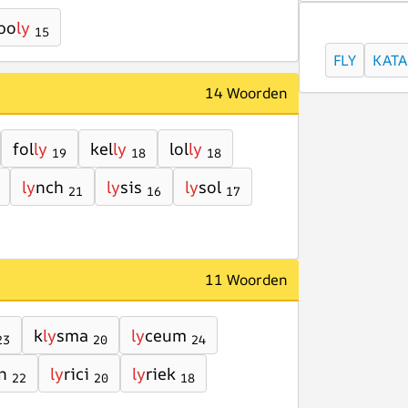
po
ly
15
FLY
KATA
14 Woorden
fol
ly
kel
ly
lol
ly
19
18
18
ly
nch
ly
sis
ly
sol
21
16
17
11 Woorden
k
ly
sma
ly
ceum
23
20
24
n
ly
rici
ly
riek
22
20
18