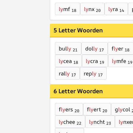
ly
mf
ly
nx
ly
ra
18
20
14
5 Letter Woorden
bul
ly
dol
ly
f
ly
er
21
17
18
ly
cea
ly
cra
ly
mfe
18
19
19
ral
ly
rep
ly
17
17
6 Letter Woorden
f
ly
ers
f
ly
ert
g
ly
col
20
20
ly
chee
ly
ncht
ly
nxe
22
23