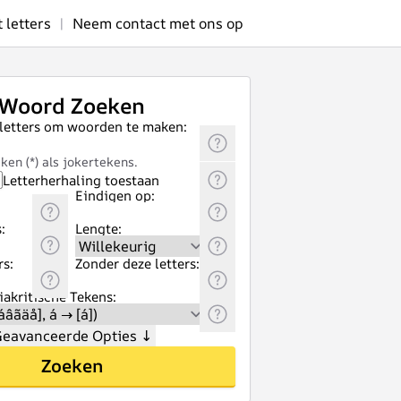
letters
|
Neem contact met ons op
Woord Zoeken
 letters om woorden te maken:
ken (*) als jokertekens.
Letterherhaling toestaan
Eindigen op:
:
Lengte:
rs:
Zonder deze letters:
akritische Tekens:
eavanceerde Opties
↓
Zoeken