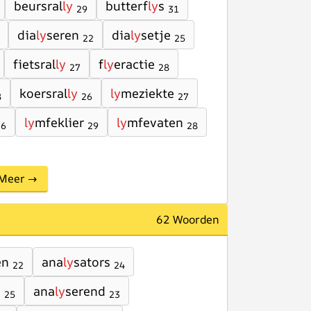
beursral
ly
butterf
ly
s
29
31
dia
ly
seren
dia
ly
setje
22
25
fietsral
ly
f
ly
eractie
27
28
koersral
ly
ly
meziekte
8
26
27
ly
mfeklier
ly
mfevaten
26
29
28
Meer →
62 Woorden
en
ana
ly
sators
22
24
e
ana
ly
serend
25
23