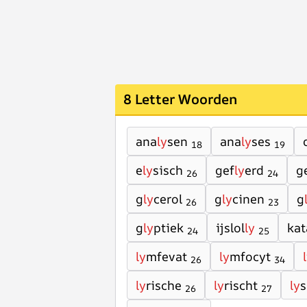
8 Letter Woorden
ana
ly
sen
ana
ly
ses
18
19
e
ly
sisch
gef
ly
erd
g
26
24
g
ly
cerol
g
ly
cinen
g
26
23
g
ly
ptiek
ijslol
ly
kat
24
25
ly
mfevat
ly
mfocyt
26
34
ly
rische
ly
rischt
ly
26
27