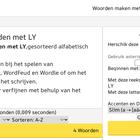
Woorden maken met 
en met LY
Herschik deze
en met LY
,gesorteerd alfabetisch
Gebruik asteris
 bij het spelen van
Beginnen met:
e, WordFeud en Wordle of om het
Met deze reeks
 het schrijven.
r verfijnen met behulp van het
Met deze lette
Accenten en Di
onden (0,009 seconden)
G
4 Woorden