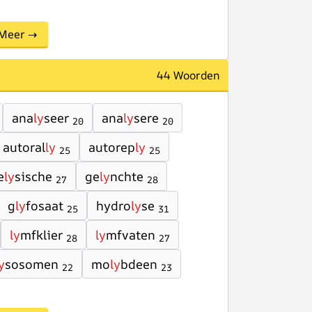
Meer →
44 Woorden
ana
ly
seer
ana
ly
sere
20
20
autoral
ly
autorep
ly
25
25
e
ly
sische
ge
ly
nchte
27
28
g
ly
fosaat
hydro
ly
se
25
31
ly
mfklier
ly
mfvaten
28
27
y
sosomen
mo
ly
bdeen
22
23