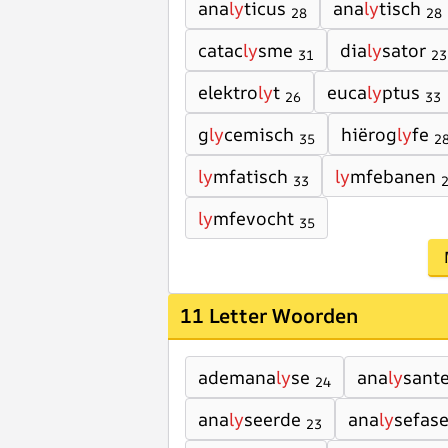
ana
ly
ticus
ana
ly
tisch
28
28
catac
ly
sme
dia
ly
sator
31
23
elektro
ly
t
euca
ly
ptus
26
33
g
ly
cemisch
hiërog
ly
fe
35
2
ly
mfatisch
ly
mfebanen
33
ly
mfevocht
35
11 Letter Woorden
ademana
ly
se
ana
ly
sant
24
ana
ly
seerde
ana
ly
sefas
23