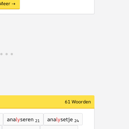
Meer →
61 Woorden
ana
ly
seren
ana
ly
setje
21
24