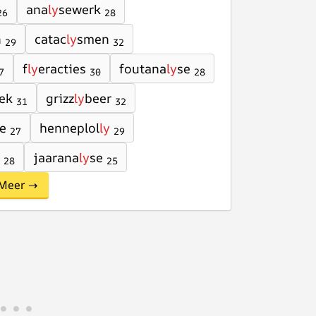
ana
ly
sewerk
26
28
n
catac
ly
smen
29
32
f
ly
eracties
foutana
ly
se
7
30
28
ek
grizz
ly
beer
31
32
e
henneplol
ly
27
29
jaarana
ly
se
28
25
Meer →