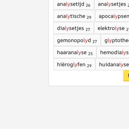
ana
ly
setijd
ana
ly
setjes
26
ana
ly
tische
apoca
ly
pse
29
dia
ly
setjes
elektro
ly
se
27
2
gemonopo
ly
d
g
ly
ptothe
27
haarana
ly
se
hemodia
ly
s
25
hiërog
ly
fen
huidana
ly
se
29