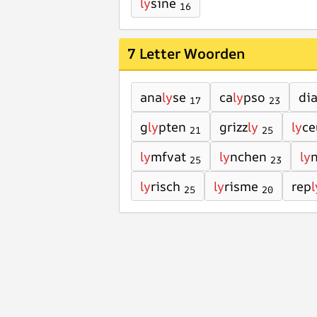
ly
sine
16
7 Letter Woorden
ana
ly
se
ca
ly
pso
di
17
23
g
ly
pten
grizz
ly
ly
c
21
25
ly
mfvat
ly
nchen
ly
25
23
ly
risch
ly
risme
rep
l
25
20