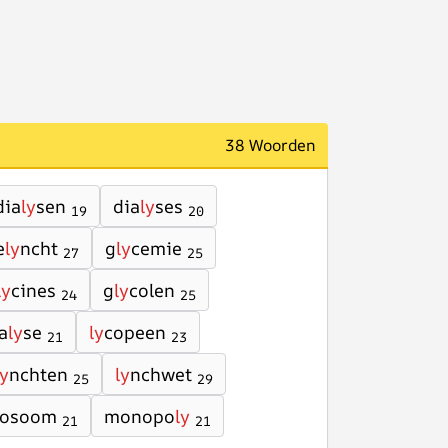
38 Woorden
dia
ly
sen
dia
ly
ses
19
20
e
ly
ncht
g
ly
cemie
27
25
ly
cines
g
ly
colen
24
25
a
ly
se
ly
copeen
21
23
ly
nchten
ly
nchwet
25
29
sosoom
monopo
ly
21
21