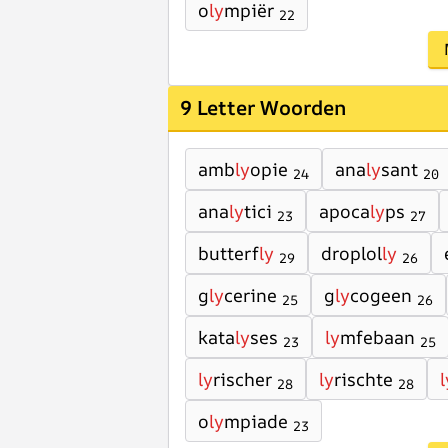
o
ly
mpiër
22
9 Letter Woorden
amb
ly
opie
ana
ly
sant
24
20
ana
ly
tici
apoca
ly
ps
23
27
butterf
ly
droplol
ly
29
26
g
ly
cerine
g
ly
cogeen
25
26
kata
ly
ses
ly
mfebaan
23
25
ly
rischer
ly
rischte
l
28
28
o
ly
mpiade
23