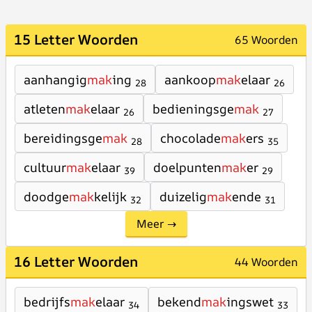
15 Letter Woorden
65 Woorden
aanhangig
mak
ing
aankoop
mak
elaar
28
26
atleten
mak
elaar
bedieningsge
mak
26
27
bereidingsge
mak
chocolade
mak
ers
28
35
cultuur
mak
elaar
doelpunten
mak
er
39
29
doodge
mak
kelijk
duizelig
mak
ende
32
31
Meer →
16 Letter Woorden
44 Woorden
bedrijfs
mak
elaar
bekend
mak
ingswet
34
33