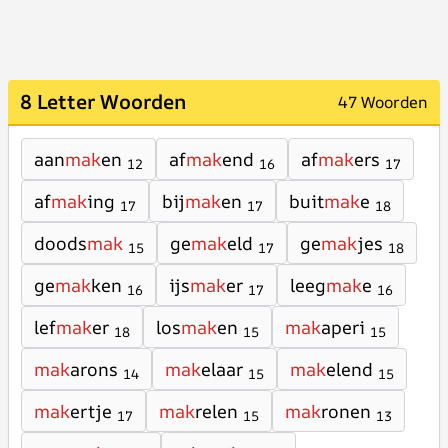
8 Letter Woorden
47 Woorden
aan
mak
en
af
mak
end
af
mak
ers
12
16
17
af
mak
ing
bij
mak
en
buit
mak
e
17
17
18
doods
mak
ge
mak
eld
ge
mak
jes
15
17
18
ge
mak
ken
ijs
mak
er
leeg
mak
e
16
17
16
lef
mak
er
los
mak
en
mak
aperi
18
15
15
mak
arons
mak
elaar
mak
elend
14
15
15
mak
ertje
mak
relen
mak
ronen
17
15
13