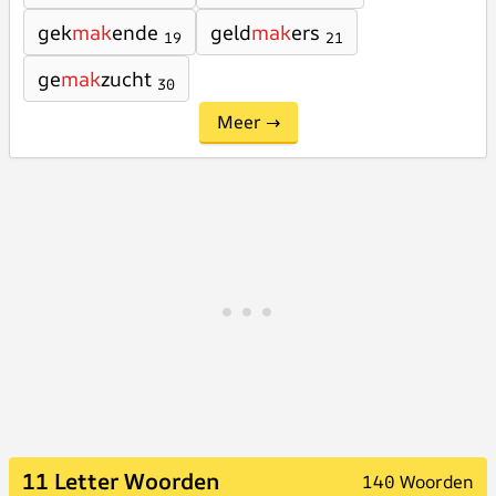
gek
mak
ende
geld
mak
ers
19
21
ge
mak
zucht
30
Meer →
11 Letter Woorden
140 Woorden