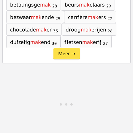
betalingsge
mak
beurs
mak
elaars
28
29
bezwaar
mak
ende
carrière
mak
ers
29
27
chocolade
mak
er
droog
mak
erijen
33
26
duizelig
mak
end
fietsen
mak
erij
30
27
Meer →