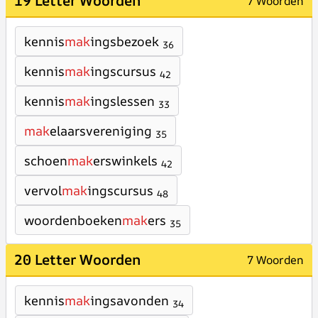
19 Letter Woorden
7 Woorden
kennis
mak
ingsbezoek
36
kennis
mak
ingscursus
42
kennis
mak
ingslessen
33
mak
elaarsvereniging
35
schoen
mak
erswinkels
42
vervol
mak
ingscursus
48
woordenboeken
mak
ers
35
20 Letter Woorden
7 Woorden
kennis
mak
ingsavonden
34