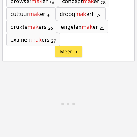
browser
mak
er
concept
mak
er
26
28
cultuur
mak
er
droog
mak
erij
34
24
drukte
mak
ers
engelen
mak
er
26
21
examen
mak
ers
27
Meer →