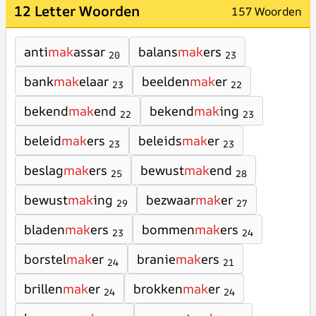
12 Letter Woorden
157 Woorden
anti
mak
assar
balans
mak
ers
20
23
bank
mak
elaar
beelden
mak
er
23
22
bekend
mak
end
bekend
mak
ing
22
23
beleid
mak
ers
beleids
mak
er
23
23
beslag
mak
ers
bewust
mak
end
25
28
bewust
mak
ing
bezwaar
mak
er
29
27
bladen
mak
ers
bommen
mak
ers
23
24
borstel
mak
er
branie
mak
ers
24
21
brillen
mak
er
brokken
mak
er
24
24