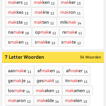
mak
ers
mak
ken
mak
ker
12
12
13
mak
kes
mak
kie
mak
ron
13
12
11
mak
ste
mak
ten
mik
mak
12
11
14
na
mak
e
op
mak
e
re
mak
e
10
12
11
s
mak
en
s
mak
ke
s
mak
te
11
13
12
7 Letter Woorden
36 Woorden
aan
mak
e
af
mak
en
af
mak
er
11
14
15
ge
mak
je
ges
mak
t
in
mak
en
16
15
11
los
mak
e
mak
aken
mak
amen
14
13
13
mak
aron
mak
elde
mak
elen
12
14
13