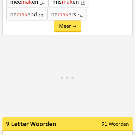
mee
mak
en
mis
mak
en
14
15
na
mak
end
na
mak
ers
13
14
Meer →
9 Letter Woorden
91 Woorden