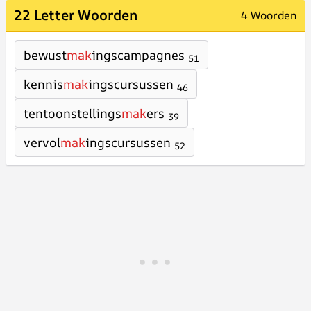
22 Letter Woorden
4 Woorden
bewust
mak
ingscampagnes
51
kennis
mak
ingscursussen
46
tentoonstellings
mak
ers
39
vervol
mak
ingscursussen
52