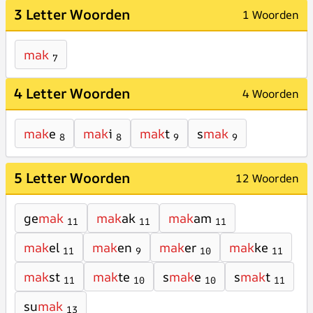
3 Letter Woorden
1 Woorden
mak
7
4 Letter Woorden
4 Woorden
mak
e
mak
i
mak
t
s
mak
8
8
9
9
5 Letter Woorden
12 Woorden
ge
mak
mak
ak
mak
am
11
11
11
mak
el
mak
en
mak
er
mak
ke
11
9
10
11
mak
st
mak
te
s
mak
e
s
mak
t
11
10
10
11
su
mak
13