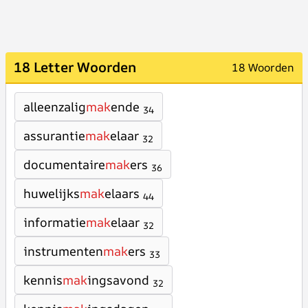
18 Letter Woorden
18 Woorden
alleenzalig
mak
ende
34
assurantie
mak
elaar
32
documentaire
mak
ers
36
huwelijks
mak
elaars
44
informatie
mak
elaar
32
instrumenten
mak
ers
33
kennis
mak
ingsavond
32