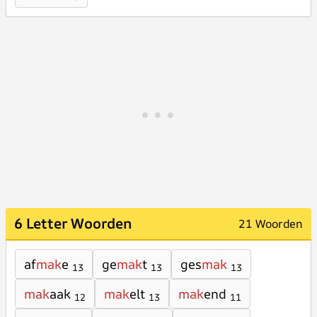
6 Letter Woorden
21 Woorden
af
mak
e
ge
mak
t
ges
mak
13
13
13
mak
aak
mak
elt
mak
end
12
13
11