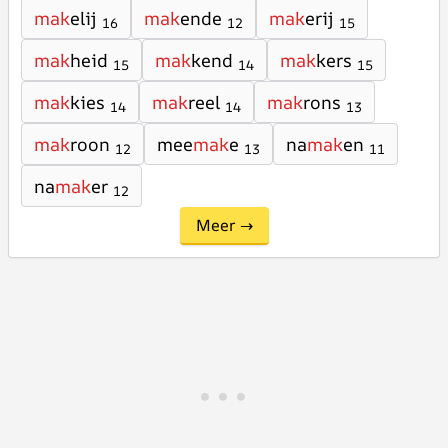
mak
elij
mak
ende
mak
erij
16
12
15
mak
heid
mak
kend
mak
kers
15
14
15
mak
kies
mak
reel
mak
rons
14
14
13
mak
roon
mee
mak
e
na
mak
en
12
13
11
na
mak
er
12
Meer →