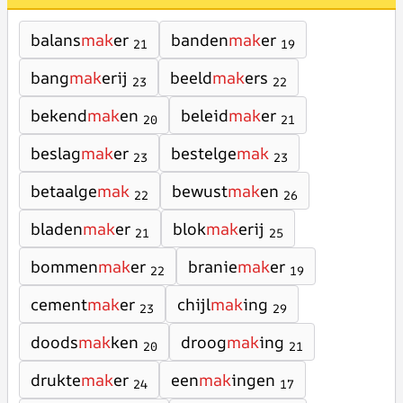
balans
mak
er
banden
mak
er
21
19
bang
mak
erij
beeld
mak
ers
23
22
bekend
mak
en
beleid
mak
er
20
21
beslag
mak
er
bestelge
mak
23
23
betaalge
mak
bewust
mak
en
22
26
bladen
mak
er
blok
mak
erij
21
25
bommen
mak
er
branie
mak
er
22
19
cement
mak
er
chijl
mak
ing
23
29
doods
mak
ken
droog
mak
ing
20
21
drukte
mak
er
een
mak
ingen
24
17