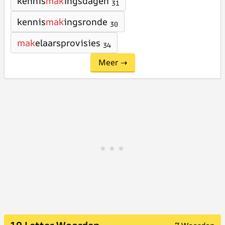
kennis
mak
ingsdagen
31
kennis
mak
ingsronde
30
mak
elaarsprovisies
34
Meer →