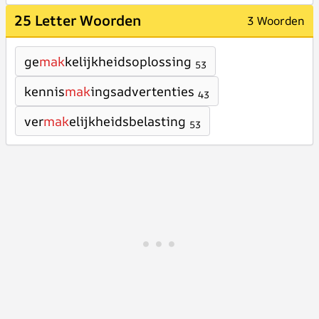
25 Letter Woorden
3 Woorden
ge
mak
kelijkheidsoplossing
53
kennis
mak
ingsadvertenties
43
ver
mak
elijkheidsbelasting
53