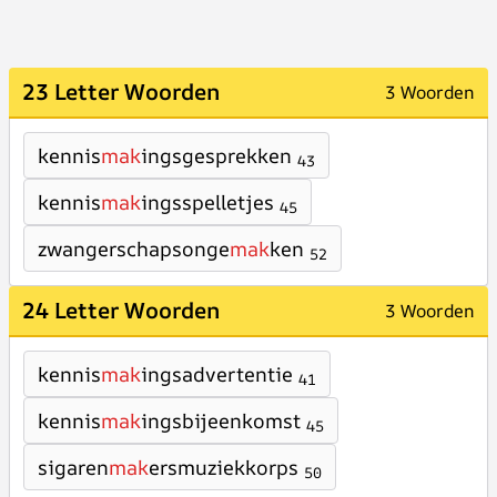
23 Letter Woorden
3 Woorden
kennis
mak
ingsgesprekken
43
kennis
mak
ingsspelletjes
45
zwangerschapsonge
mak
ken
52
24 Letter Woorden
3 Woorden
kennis
mak
ingsadvertentie
41
kennis
mak
ingsbijeenkomst
45
sigaren
mak
ersmuziekkorps
50