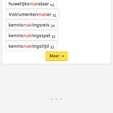
huwelijks
mak
elaar
42
instrumenten
mak
er
31
kennis
mak
ingsreis
29
kennis
mak
ingsspel
32
kennis
mak
ingstijd
32
Meer →