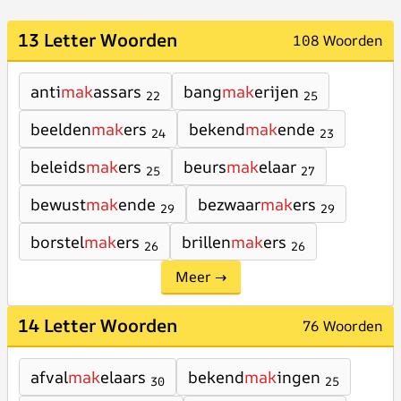
13 Letter Woorden
108 Woorden
anti
mak
assars
bang
mak
erijen
22
25
beelden
mak
ers
bekend
mak
ende
24
23
beleids
mak
ers
beurs
mak
elaar
25
27
bewust
mak
ende
bezwaar
mak
ers
29
29
borstel
mak
ers
brillen
mak
ers
26
26
Meer →
14 Letter Woorden
76 Woorden
afval
mak
elaars
bekend
mak
ingen
30
25