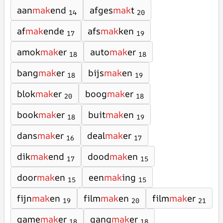
aan
mak
end
afges
mak
t
14
20
af
mak
ende
afs
mak
ken
17
19
amok
mak
er
auto
mak
er
18
18
bang
mak
er
bijs
mak
en
18
19
blok
mak
er
boog
mak
er
20
18
book
mak
er
buit
mak
en
18
19
dans
mak
er
deal
mak
er
16
17
dik
mak
end
dood
mak
en
17
15
door
mak
en
een
mak
ing
15
15
fijn
mak
en
film
mak
en
film
mak
er
19
20
21
game
mak
er
gang
mak
er
18
18