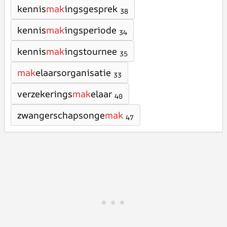
kennis
mak
ingsgesprek
38
kennis
mak
ingsperiode
34
kennis
mak
ingstournee
35
mak
elaarsorganisatie
33
verzekerings
mak
elaar
40
zwangerschapsonge
mak
47