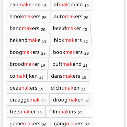
aan
mak
ende
af
mak
ingen
15
19
amok
mak
ers
auto
mak
ers
20
20
bang
mak
ers
beeld
mak
er
20
20
bekend
mak
e
blok
mak
ers
19
22
boog
mak
ers
book
mak
ers
20
20
brood
mak
er
buit
mak
end
19
21
co
mak
ijken
dans
mak
ers
23
18
deal
mak
ers
dicht
mak
en
19
23
draagge
mak
droog
mak
en
20
18
fiets
mak
er
film
mak
ers
20
23
game
mak
ers
gang
mak
ers
20
20