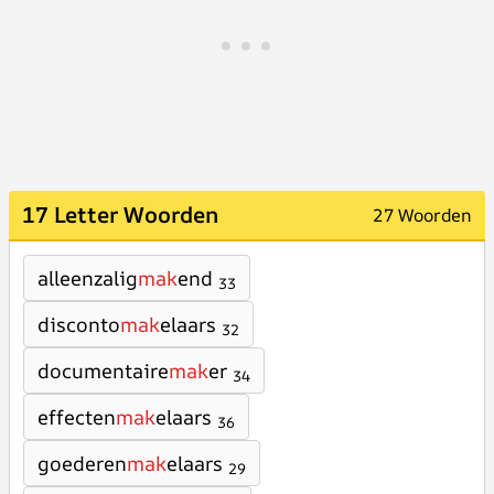
17 Letter Woorden
27 Woorden
alleenzalig
mak
end
33
disconto
mak
elaars
32
documentaire
mak
er
34
effecten
mak
elaars
36
goederen
mak
elaars
29