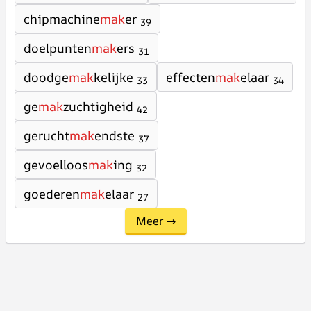
chipmachine
mak
er
39
doelpunten
mak
ers
31
doodge
mak
kelijke
effecten
mak
elaar
33
34
ge
mak
zuchtigheid
42
gerucht
mak
endste
37
gevoelloos
mak
ing
32
goederen
mak
elaar
27
Meer →