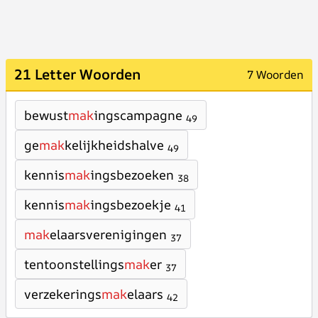
21 Letter Woorden
7 Woorden
bewust
mak
ingscampagne
49
ge
mak
kelijkheidshalve
49
kennis
mak
ingsbezoeken
38
kennis
mak
ingsbezoekje
41
mak
elaarsverenigingen
37
tentoonstellings
mak
er
37
verzekerings
mak
elaars
42