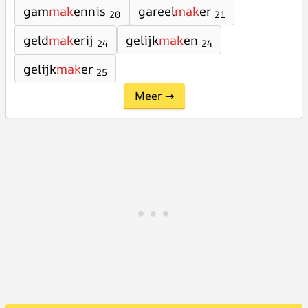
gam
mak
ennis
gareel
mak
er
20
21
geld
mak
erij
gelijk
mak
en
24
24
gelijk
mak
er
25
Meer →