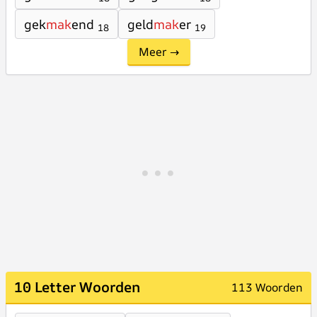
gek
mak
end
geld
mak
er
18
19
Meer →
10 Letter Woorden
113 Woorden