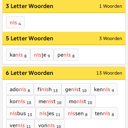
3 Letter Woorden
1 Woorden
nis
4
5 Letter Woorden
3 Woorden
ka
nis
nis
je
pe
nis
8
9
8
6 Letter Woorden
13 Woorden
ado
nis
fi
nis
h
ge
nis
t
ken
nis
8
13
10
9
kor
nis
me
nis
t
mo
nis
t
10
10
10
nis
bus
nis
jes
nis
sen
ten
nis
13
11
8
8
ver
nis
von
nis
11
10