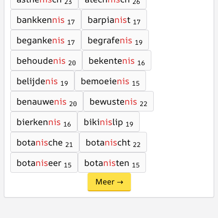
23
26
bankken
nis
barpia
nis
t
17
17
beganke
nis
begrafe
nis
17
19
behoude
nis
bekente
nis
20
16
belijde
nis
bemoeie
nis
19
15
benauwe
nis
bewuste
nis
20
22
bierken
nis
biki
nis
lip
16
19
bota
nis
che
bota
nis
cht
21
22
bota
nis
eer
bota
nis
ten
15
15
Meer →