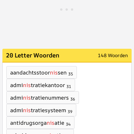
20 Letter Woorden
148 Woorden
aandachtsstoor
nis
sen
35
admi
nis
tratiekantoor
31
admi
nis
tratienummers
36
admi
nis
tratiesysteem
39
antidrugsorga
nis
atie
34