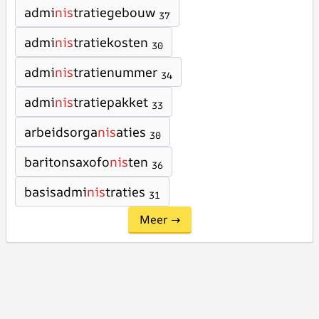
admi
nis
tratiegebouw
37
admi
nis
tratiekosten
30
admi
nis
tratienummer
34
admi
nis
tratiepakket
33
arbeidsorga
nis
aties
30
baritonsaxofo
nis
ten
36
basisadmi
nis
traties
31
Meer →