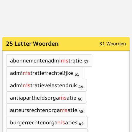
25 Letter Woorden
31 Woorden
abonnementenadmi
nis
tratie
37
admi
nis
tratiefrechtelijke
51
admi
nis
tratievelastendruk
46
antiapartheidsorga
nis
atie
40
auteursrechtenorga
nis
atie
48
burgerrechtenorga
nis
aties
49