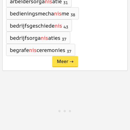
arbeidersorga
nis
atie
31
bedieningsmecha
nis
me
38
bedrijfsgeschiede
nis
43
bedrijfsorga
nis
aties
37
begrafe
nis
ceremonies
37
Meer →