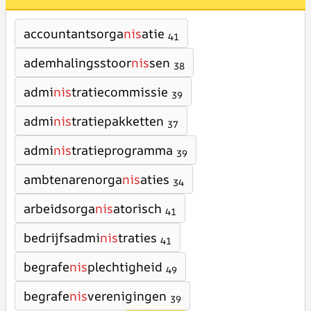
accountantsorga
nis
atie
41
ademhalingsstoor
nis
sen
38
admi
nis
tratiecommissie
39
admi
nis
tratiepakketten
37
admi
nis
tratieprogramma
39
ambtenarenorga
nis
aties
34
arbeidsorga
nis
atorisch
41
bedrijfsadmi
nis
traties
41
begrafe
nis
plechtigheid
49
begrafe
nis
verenigingen
39