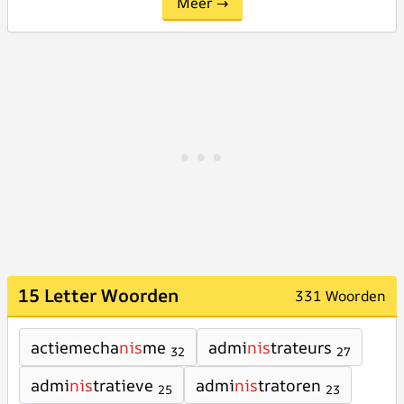
Meer →
15 Letter Woorden
331 Woorden
actiemecha
nis
me
admi
nis
trateurs
32
27
admi
nis
tratieve
admi
nis
tratoren
25
23