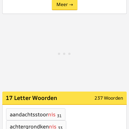
Meer →
17 Letter Woorden
237 Woorden
aandachtsstoor
nis
31
achtergrondken
nis
33