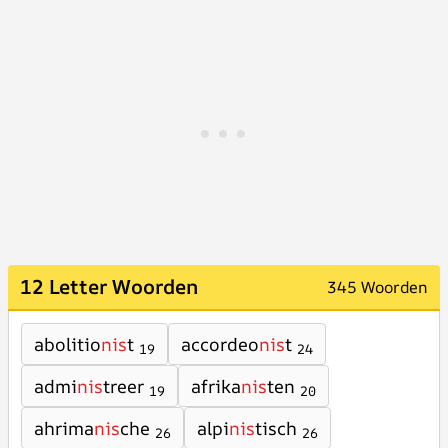
12 Letter Woorden
345 Woorden
abolitio
nis
t
accordeo
nis
t
19
24
admi
nis
treer
afrika
nis
ten
19
20
ahrima
nis
che
alpi
nis
tisch
26
26