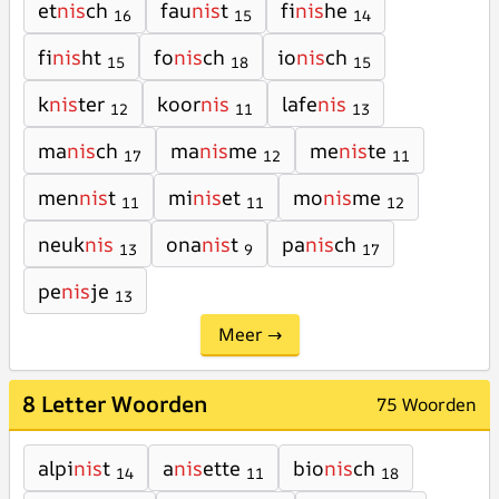
et
nis
ch
fau
nis
t
fi
nis
he
16
15
14
fi
nis
ht
fo
nis
ch
io
nis
ch
15
18
15
k
nis
ter
koor
nis
lafe
nis
12
11
13
ma
nis
ch
ma
nis
me
me
nis
te
17
12
11
men
nis
t
mi
nis
et
mo
nis
me
11
11
12
neuk
nis
ona
nis
t
pa
nis
ch
13
9
17
pe
nis
je
13
Meer →
8 Letter Woorden
75 Woorden
alpi
nis
t
a
nis
ette
bio
nis
ch
14
11
18