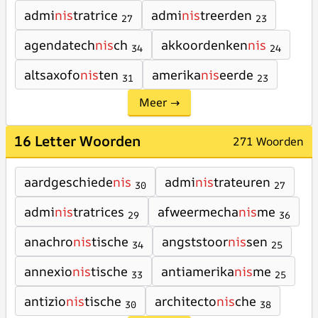
admi
nis
tratrice
admi
nis
treerden
27
23
agendatech
nis
ch
akkoordenken
nis
34
24
altsaxofo
nis
ten
amerika
nis
eerde
31
23
Meer →
16 Letter Woorden
271 Woorden
aardgeschiede
nis
admi
nis
trateuren
30
27
admi
nis
tratrices
afweermecha
nis
me
29
36
anachro
nis
tische
angststoor
nis
sen
34
25
annexio
nis
tische
antiamerika
nis
me
33
25
antizio
nis
tische
architecto
nis
che
30
38