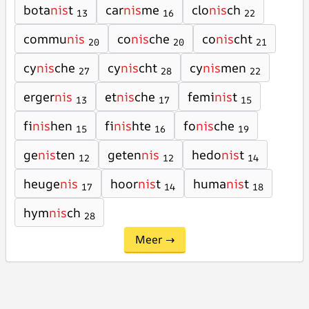
bota
nis
t
car
nis
me
clo
nis
ch
13
16
22
commu
nis
co
nis
che
co
nis
cht
20
20
21
cy
nis
che
cy
nis
cht
cy
nis
men
27
28
22
erger
nis
et
nis
che
femi
nis
t
13
17
15
fi
nis
hen
fi
nis
hte
fo
nis
che
15
16
19
ge
nis
ten
geten
nis
hedo
nis
t
12
12
14
heuge
nis
hoor
nis
t
huma
nis
t
17
14
18
hym
nis
ch
28
Meer →