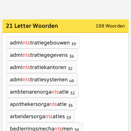
21 Letter Woorden
108 Woorden
admi
nis
tratiegebouwen
39
admi
nis
tratiegegevens
36
admi
nis
tratiekantoren
32
admi
nis
tratiesystemen
40
ambtenarenorga
nis
atie
32
apothekersorga
nis
atie
36
arbeidersorga
nis
aties
33
bedieningsmecha
nis
men
39