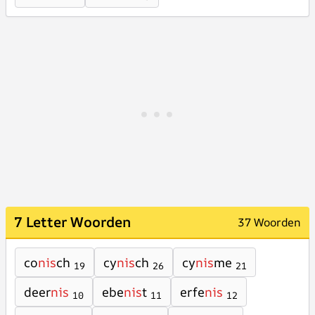
7 Letter Woorden
37 Woorden
co
nis
ch
cy
nis
ch
cy
nis
me
19
26
21
deer
nis
ebe
nis
t
erfe
nis
10
11
12