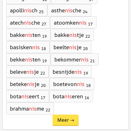
apolli
nis
ch
asthe
nis
che
25
24
atech
nis
che
atoomken
nis
27
17
bakke
nis
ten
bakke
nis
tje
19
22
basisken
nis
beelte
nis
je
18
20
bekke
nis
ten
bekommer
nis
19
21
beleve
nis
je
besnijde
nis
22
19
beteke
nis
je
boetevon
nis
20
18
bota
nis
eert
bota
nis
eren
17
16
brahma
nis
me
22
Meer →