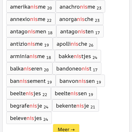
amerika
nis
me
anachro
nis
me
20
23
annexio
nis
me
anorga
nis
che
22
23
antago
nis
men
antago
nis
ten
18
17
antizio
nis
me
apolli
nis
che
19
26
arminia
nis
me
bakke
nis
tjes
18
24
balka
nis
eren
bandoneo
nis
t
20
17
ban
nis
sement
banvon
nis
sen
19
19
beelte
nis
jes
beelte
nis
sen
22
19
begrafe
nis
je
bekente
nis
je
24
21
beleve
nis
jes
24
Meer →