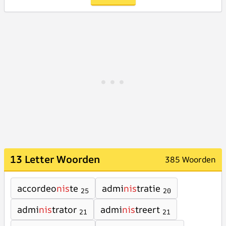
13 Letter Woorden
385 Woorden
accordeo
nis
te
admi
nis
tratie
25
20
admi
nis
trator
admi
nis
treert
21
21