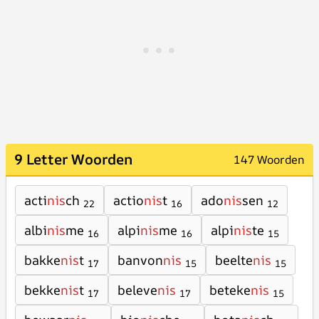
9 Letter Woorden
147 Woorden
acti
nis
ch
actio
nis
t
ado
nis
sen
22
16
12
albi
nis
me
alpi
nis
me
alpi
nis
te
16
16
15
bakke
nis
t
banvon
nis
beelte
nis
17
15
15
bekke
nis
t
beleve
nis
beteke
nis
17
17
15