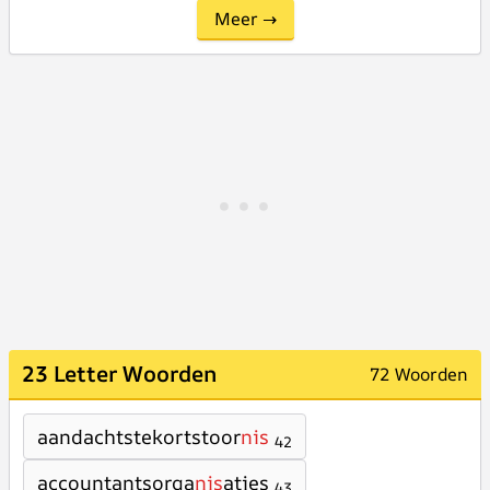
Meer →
23 Letter Woorden
72 Woorden
aandachtstekortstoor
nis
42
accountantsorga
nis
aties
43