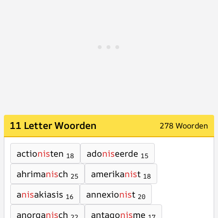
11 Letter Woorden
278 Woorden
actio
nis
ten
ado
nis
eerde
18
15
ahrima
nis
ch
amerika
nis
t
25
18
a
nis
akiasis
annexio
nis
t
16
20
anorga
nis
ch
antago
nis
me
22
17