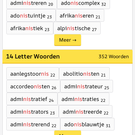
admi
nis
treren
ado
nis
complex
20
32
ado
nis
tuintje
afrika
nis
eren
23
21
afrika
nis
tiek
alpi
nis
tische
23
27
Meer →
14 Letter Woorden
352 Woorden
aanlegstoor
nis
abolitio
nis
ten
22
21
accordeo
nis
ten
admi
nis
trateur
26
25
admi
nis
tratief
admi
nis
traties
24
22
admi
nis
trators
admi
nis
treerde
23
22
admi
nis
trerend
ado
nis
blauwtje
22
31