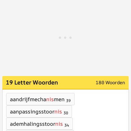
19 Letter Woorden
180 Woorden
aandrijfmecha
nis
men
39
aanpassingsstoor
nis
30
ademhalingsstoor
nis
34