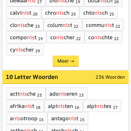
bewaar
nis
bio
nis
che
bota
nis
ch
17
19
20
calvi
nis
t
chro
nis
ch
chto
nis
ch
20
25
25
clo
nis
che
colum
nis
t
commu
nis
t
23
22
22
compo
nis
t
co
nis
cher
co
nis
chte
19
22
22
cy
nis
cher
29
Meer →
10 Letter Woorden
236 Woorden
acti
nis
che
ado
nis
eren
23
13
afrika
nis
t
alpi
nis
ten
alpi
nis
tes
18
16
17
a
nis
otroop
antago
nis
t
15
15
asthe
nis
ch
atech
nis
ch