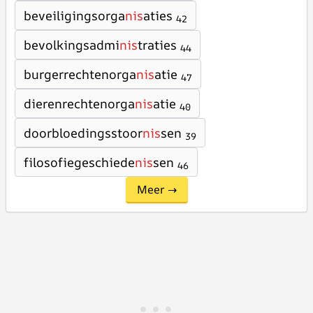
beveiligingsorga
nis
aties
42
bevolkingsadmi
nis
traties
44
burgerrechtenorga
nis
atie
47
dierenrechtenorga
nis
atie
40
doorbloedingsstoor
nis
sen
39
filosofiegeschiede
nis
sen
46
Meer →