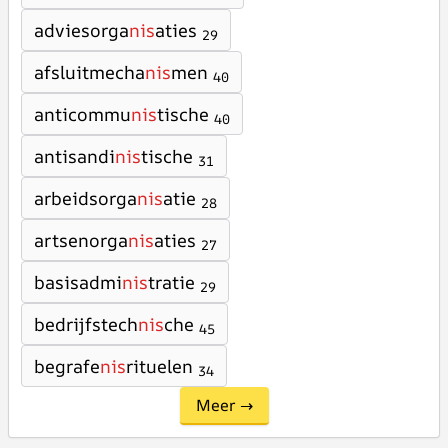
adviesorga
nis
aties
29
afsluitmecha
nis
men
40
anticommu
nis
tische
40
antisandi
nis
tische
31
arbeidsorga
nis
atie
28
artsenorga
nis
aties
27
basisadmi
nis
tratie
29
bedrijfstech
nis
che
45
begrafe
nis
rituelen
34
Meer →