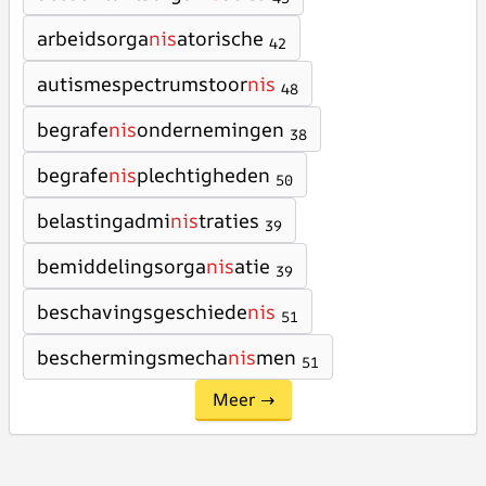
arbeidsorga
nis
atorische
42
autismespectrumstoor
nis
48
begrafe
nis
ondernemingen
38
begrafe
nis
plechtigheden
50
belastingadmi
nis
traties
39
bemiddelingsorga
nis
atie
39
beschavingsgeschiede
nis
51
beschermingsmecha
nis
men
51
Meer →