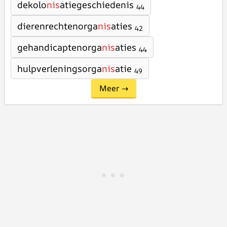
dekolo
nis
atiegeschiedenis
44
dierenrechtenorga
nis
aties
42
gehandicaptenorga
nis
aties
44
hulpverleningsorga
nis
atie
49
Meer →