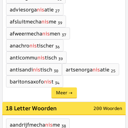
adviesorga
nis
atie
27
afsluitmecha
nis
me
39
afweermecha
nis
men
37
anachro
nis
tischer
36
anticommu
nis
tisch
39
antisandi
nis
tisch
artsenorga
nis
atie
30
25
baritonsaxofo
nis
t
34
Meer →
18 Letter Woorden
200 Woorden
aandrijfmecha
nis
me
38