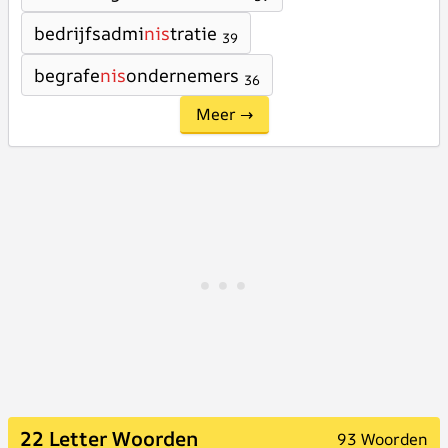
bedrijfsadmi
nis
tratie
39
begrafe
nis
ondernemers
36
Meer →
22 Letter Woorden
93 Woorden