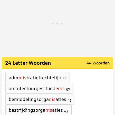
24 Letter Woorden
44 Woorden
admi
nis
tratiefrechtelijk
50
architectuurgeschiede
nis
57
bemiddelingsorga
nis
aties
41
bestrijdingsorga
nis
aties
42