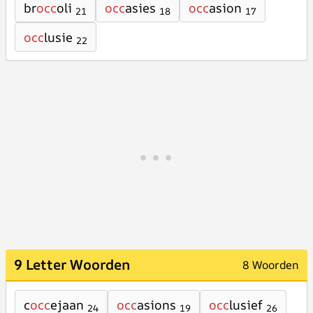
br
occ
oli
occ
asies
occ
asion
21
18
17
occ
lusie
22
9 Letter Woorden
8 Woorden
c
occ
ejaan
occ
asions
occ
lusief
24
19
26