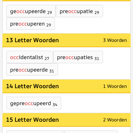
ge
occ
upeerde
pre
occ
upatie
29
29
pre
occ
uperen
29
13 Letter Woorden
3 Woorden
occ
identalist
pre
occ
upaties
27
31
pre
occ
upeerde
31
14 Letter Woorden
1 Woorden
gepre
occ
upeerd
34
15 Letter Woorden
2 Woorden