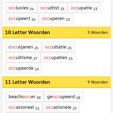
occ
lusies
occ
ultist
occ
upatie
24
25
23
occ
upeert
occ
uperen
24
23
10 Letter Woorden
5 Woorden
c
occ
ejanen
occ
ultatie
25
25
occ
ultisme
occ
upaties
27
25
occ
upeerde
25
11 Letter Woorden
9 Woorden
beachs
occ
er
ge
occ
upeerd
30
28
occ
asioneel
occ
asionele
22
22