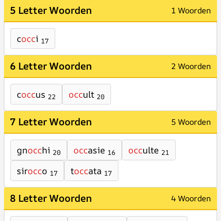
5 Letter Woorden
1 Woorden
c
occ
i
17
6 Letter Woorden
2 Woorden
c
occ
us
occ
ult
22
20
7 Letter Woorden
5 Woorden
gn
occ
hi
occ
asie
occ
ulte
20
16
21
sir
occ
o
t
occ
ata
17
17
8 Letter Woorden
4 Woorden