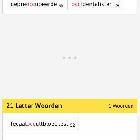
gepre
occ
upeerde
occ
identalisten
35
29
21 Letter Woorden
1 Woorden
fecaal
occ
ultbloedtest
52