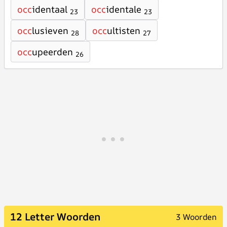
occ
identaal
occ
identale
23
23
occ
lusieven
occ
ultisten
28
27
occ
upeerden
26
12 Letter Woorden
3 Woorden