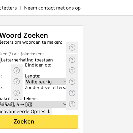
letters
|
Neem contact met ons op
Woord Zoeken
 letters om woorden te maken:
ken (*) als jokertekens.
Letterherhaling toestaan
Eindigen op:
:
Lengte:
rs:
Zonder deze letters:
akritische Tekens:
eavanceerde Opties
↓
Zoeken