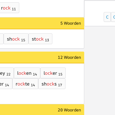
r
ock
11
C
5 Woorden
sh
ock
st
ock
3
15
13
12 Woorden
ey
l
ock
en
l
ock
er
22
14
15
er
r
ock
te
sh
ock
s
14
14
17
20 Woorden