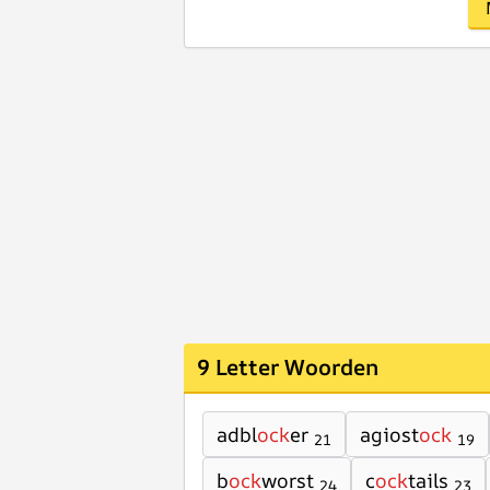
9 Letter Woorden
adbl
ock
er
agiost
ock
21
19
b
ock
worst
c
ock
tails
24
23