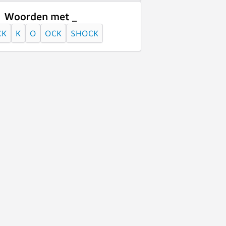
Woorden met _
CK
K
O
OCK
SHOCK