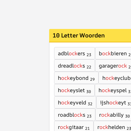
10 Letter Woorden
adbl
ock
ers
b
ock
bieren
23
2
dreadl
ock
s
garager
ock
22
2
h
ock
eybond
h
ock
eyclub
29
h
ock
eyslet
h
ock
eyspel
30
3
h
ock
eyveld
ijsh
ock
eyt
32
3
roadbl
ock
s
r
ock
abilly
23
30
r
ock
gitaar
r
ock
helden
21
2