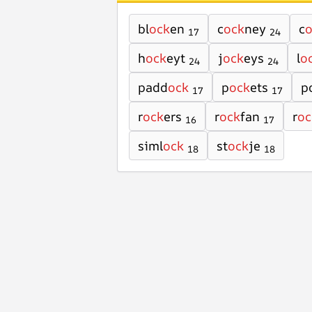
bl
ock
en
c
ock
ney
c
o
17
24
h
ock
eyt
j
ock
eys
l
o
24
24
padd
ock
p
ock
ets
p
17
17
r
ock
ers
r
ock
fan
r
oc
16
17
siml
ock
st
ock
je
18
18