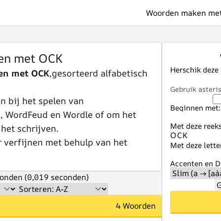
Woorden maken met 
en met OCK
Herschik deze
en met OCK
,gesorteerd alfabetisch
Gebruik asteris
 bij het spelen van
Beginnen met:
e, WordFeud en Wordle of om het
Met deze reeks
 het schrijven.
r verfijnen met behulp van het
Met deze lette
Accenten en Di
onden (0,019 seconden)
G
4 Woorden