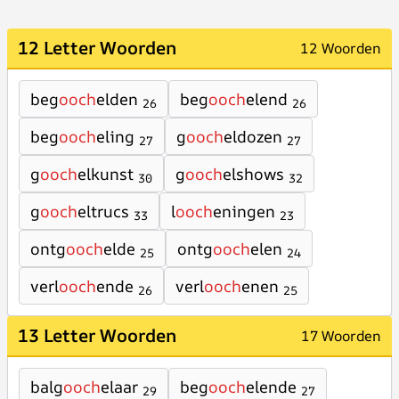
12 Letter Woorden
12 Woorden
beg
ooch
elden
beg
ooch
elend
26
26
beg
ooch
eling
g
ooch
eldozen
27
27
g
ooch
elkunst
g
ooch
elshows
30
32
g
ooch
eltrucs
l
ooch
eningen
33
23
ontg
ooch
elde
ontg
ooch
elen
25
24
verl
ooch
ende
verl
ooch
enen
26
25
13 Letter Woorden
17 Woorden
balg
ooch
elaar
beg
ooch
elende
29
27