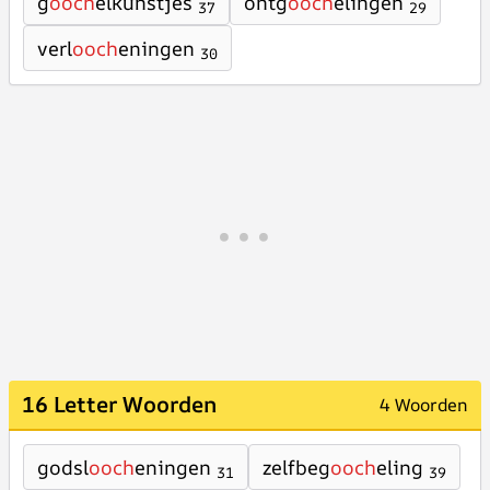
g
ooch
elkunstjes
ontg
ooch
elingen
37
29
verl
ooch
eningen
30
16 Letter Woorden
4 Woorden
godsl
ooch
eningen
zelfbeg
ooch
eling
31
39