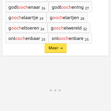
godl
ooch
enaar
godl
ooch
ening
26
27
g
ooch
elaartje
g
ooch
elarijen
29
28
g
ooch
eltoeren
g
ooch
elwereld
26
32
onl
ooch
enbaar
onl
ooch
enbare
25
25
Meer →