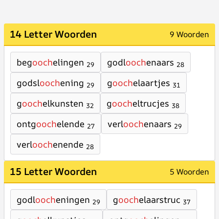
14 Letter Woorden
9 Woorden
beg
ooch
elingen
godl
ooch
enaars
29
28
godsl
ooch
ening
g
ooch
elaartjes
29
31
g
ooch
elkunsten
g
ooch
eltrucjes
32
38
ontg
ooch
elende
verl
ooch
enaars
27
29
verl
ooch
enende
28
15 Letter Woorden
5 Woorden
godl
ooch
eningen
g
ooch
elaarstruc
29
37