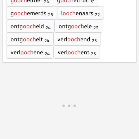
g
ooch
eltoer
g
ooch
eltruc
24
31
g
ooch
emerds
l
ooch
enaars
25
22
ontg
ooch
eld
ontg
ooch
ele
24
23
ontg
ooch
elt
verl
ooch
end
24
25
verl
ooch
ene
verl
ooch
ent
24
25