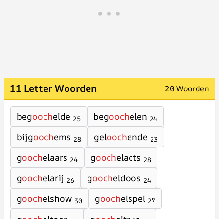
11 Letter Woorden
20 Woorden
beg
ooch
elde
beg
ooch
elen
25
24
bijg
ooch
ems
gel
ooch
ende
28
23
g
ooch
elaars
g
ooch
elacts
24
28
g
ooch
elarij
g
ooch
eldoos
26
24
g
ooch
elshow
g
ooch
elspel
30
27