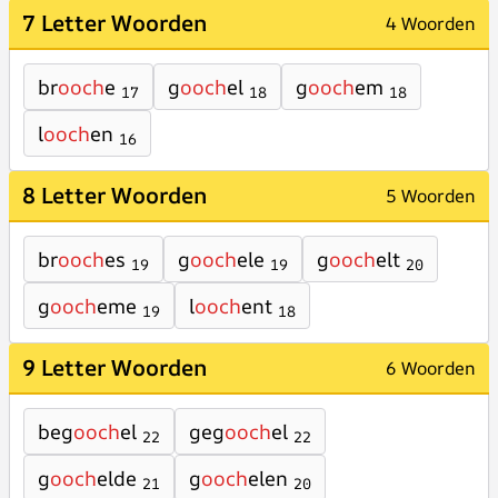
7 Letter Woorden
4 Woorden
br
ooch
e
g
ooch
el
g
ooch
em
17
18
18
l
ooch
en
16
8 Letter Woorden
5 Woorden
br
ooch
es
g
ooch
ele
g
ooch
elt
19
19
20
g
ooch
eme
l
ooch
ent
19
18
9 Letter Woorden
6 Woorden
beg
ooch
el
geg
ooch
el
22
22
g
ooch
elde
g
ooch
elen
21
20