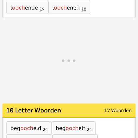
l
ooch
ende
l
ooch
enen
19
18
10 Letter Woorden
17 Woorden
beg
ooch
eld
beg
ooch
elt
24
24