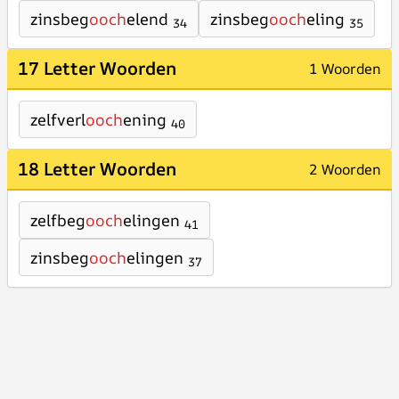
zinsbeg
ooch
elend
zinsbeg
ooch
eling
34
35
17 Letter Woorden
1 Woorden
zelfverl
ooch
ening
40
18 Letter Woorden
2 Woorden
zelfbeg
ooch
elingen
41
zinsbeg
ooch
elingen
37