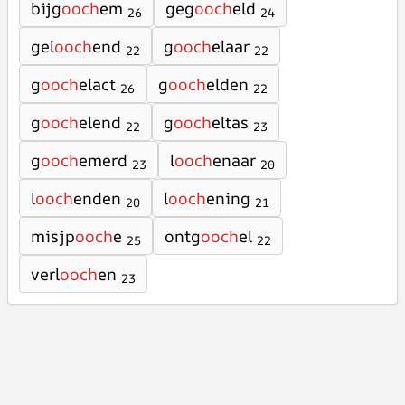
bijg
ooch
em
geg
ooch
eld
26
24
gel
ooch
end
g
ooch
elaar
22
22
g
ooch
elact
g
ooch
elden
26
22
g
ooch
elend
g
ooch
eltas
22
23
g
ooch
emerd
l
ooch
enaar
23
20
l
ooch
enden
l
ooch
ening
20
21
misjp
ooch
e
ontg
ooch
el
25
22
verl
ooch
en
23