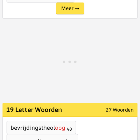
Meer →
19 Letter Woorden
27 Woorden
bevrijdingstheol
oog
40