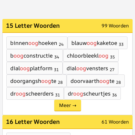
15 Letter Woorden
99 Woorden
binnen
oog
hoeken
blauw
oog
kaketoe
24
33
b
oog
constructie
chloorbleekl
oog
34
35
dial
oog
platform
dial
oog
vensters
31
27
doorgangsh
oog
te
doorvaarth
oog
te
28
28
dr
oog
scheerders
dr
oog
scheurtjes
31
36
Meer →
16 Letter Woorden
61 Woorden