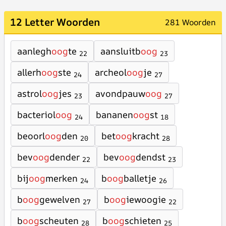
12 Letter Woorden
281 Woorden
aanlegh
oog
te
aansluitb
oog
22
23
allerh
oog
ste
archeol
oog
je
24
27
astrol
oog
jes
avondpauw
oog
23
27
bacteriol
oog
bananen
oog
st
24
18
beoorl
oog
den
bet
oog
kracht
20
28
bev
oog
dender
bev
oog
dendst
22
23
bij
oog
merken
b
oog
balletje
24
26
b
oog
gewelven
b
oog
iewoogie
27
22
b
oog
scheuten
b
oog
schieten
28
25