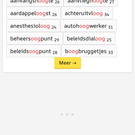
aanvangsh
oog
te
aanvliegh
oog
te
26
27
aardappel
oog
st
achteruitvl
oog
26
34
anesthesiol
oog
autoh
oog
werker
24
31
beheers
oog
punt
beleidsdial
oog
29
25
beleids
oog
punt
b
oog
bruggetjes
28
33
Meer →