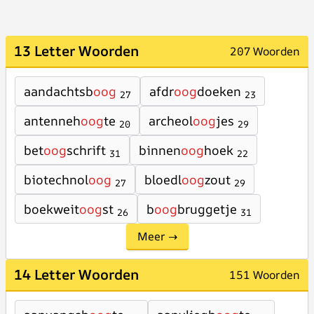
13 Letter Woorden
207 Woorden
aandachtsb
oog
afdr
oog
doeken
27
23
antenneh
oog
te
archeol
oog
jes
20
29
bet
oog
schrift
binnen
oog
hoek
31
22
biotechnol
oog
bloedl
oog
zout
27
29
boekweit
oog
st
b
oog
bruggetje
26
31
Meer →
14 Letter Woorden
151 Woorden