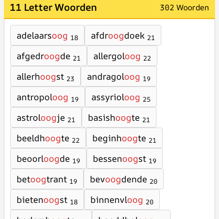
11 Letter Woorden
302 Woorden
adelaars
oog
afdr
oog
doek
18
21
afgedr
oog
de
allergol
oog
21
22
allerh
oog
st
andragol
oog
23
19
antropol
oog
assyriol
oog
19
25
astrol
oog
je
basish
oog
te
21
21
beeldh
oog
te
beginh
oog
te
22
21
beoorl
oog
de
bessen
oog
st
19
19
bet
oog
trant
bev
oog
dende
19
20
bieten
oog
st
binnenvl
oog
18
20