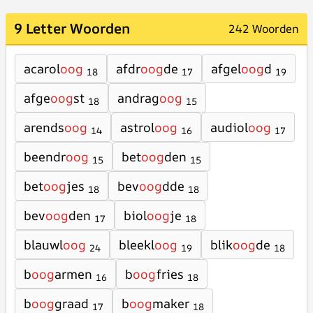
9 Letter Woorden
242 Woorden
acarol
oog
afdr
oog
de
afgel
oog
d
18
17
19
afge
oog
st
andrag
oog
18
15
arends
oog
astrol
oog
audiol
oog
14
16
17
beendr
oog
bet
oog
den
15
15
bet
oog
jes
bev
oog
dde
18
18
bev
oog
den
biol
oog
je
17
18
blauwl
oog
bleekl
oog
blik
oog
de
24
19
18
b
oog
armen
b
oog
fries
16
18
b
oog
graad
b
oog
maker
17
18