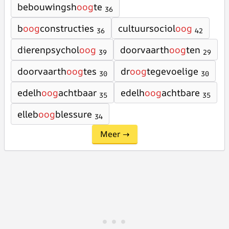
bebouwingsh
oog
te
36
b
oog
constructies
cultuursociol
oog
36
42
dierenpsychol
oog
doorvaarth
oog
ten
39
29
doorvaarth
oog
tes
dr
oog
tegevoelige
30
30
edelh
oog
achtbaar
edelh
oog
achtbare
35
35
elleb
oog
blessure
34
Meer →