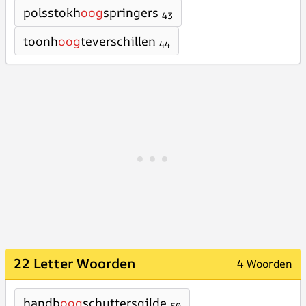
polsstokh
oog
springers
43
toonh
oog
teverschillen
44
22 Letter Woorden
4 Woorden
handb
oog
schuttersgilde