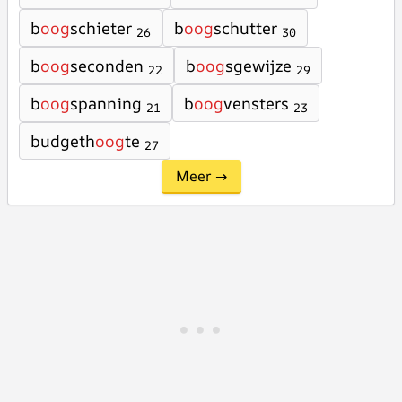
b
oog
schieter
b
oog
schutter
26
30
b
oog
seconden
b
oog
sgewijze
22
29
b
oog
spanning
b
oog
vensters
21
23
budgeth
oog
te
27
Meer →