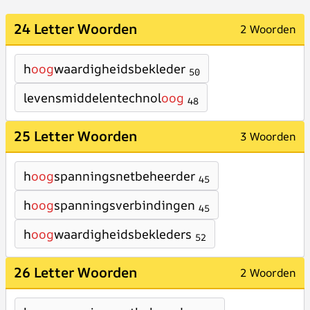
24 Letter Woorden
2 Woorden
h
oog
waardigheidsbekleder
50
levensmiddelentechnol
oog
48
25 Letter Woorden
3 Woorden
h
oog
spanningsnetbeheerder
45
h
oog
spanningsverbindingen
45
h
oog
waardigheidsbekleders
52
26 Letter Woorden
2 Woorden