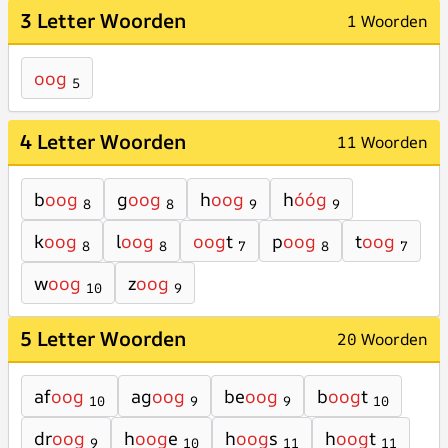
3 Letter Woorden
1 Woorden
oog
5
4 Letter Woorden
11 Woorden
b
oog
g
oog
h
oog
h
óóg
8
8
9
9
k
oog
l
oog
oog
t
p
oog
t
oog
8
8
7
8
7
w
oog
z
oog
10
9
5 Letter Woorden
20 Woorden
af
oog
ag
oog
be
oog
b
oog
t
10
9
9
10
dr
oog
h
oog
e
h
oog
s
h
oog
t
9
10
11
11