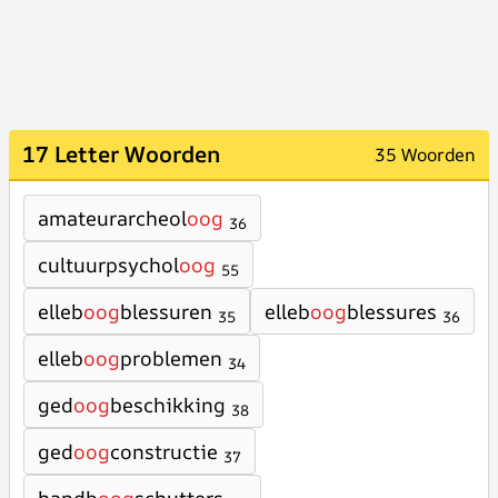
17 Letter Woorden
35 Woorden
amateurarcheol
oog
36
cultuurpsychol
oog
55
elleb
oog
blessuren
elleb
oog
blessures
35
36
elleb
oog
problemen
34
ged
oog
beschikking
38
ged
oog
constructie
37