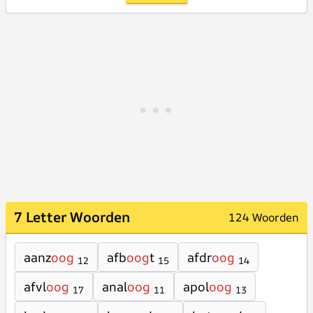
7 Letter Woorden
124 Woorden
aanz
oog
afb
oog
t
afdr
oog
12
15
14
afvl
oog
anal
oog
apol
oog
17
11
13