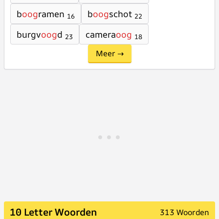
b
oog
ramen
b
oog
schot
16
22
burgv
oog
d
camera
oog
23
18
Meer →
10 Letter Woorden
313 Woorden