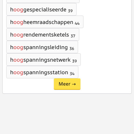
h
oog
gespecialiseerde
39
h
oog
heemraadschappen
44
h
oog
rendementsketels
37
h
oog
spanningsleiding
36
h
oog
spanningsnetwerk
39
h
oog
spanningsstation
34
Meer →