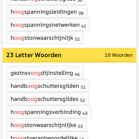
50
h
oog
spanningsleidingen
38
h
oog
spanningsnetwerken
41
h
oog
stonwaarschijnlijk
52
23 Letter Woorden
10 Woorden
gezinsv
oog
dijinstelling
46
handb
oog
schuttersgilden
51
handb
oog
schuttersgildes
52
h
oog
spanningsverbinding
43
h
oog
stonwaarschijnlijke
53
h
oog
stverantwoordelijke