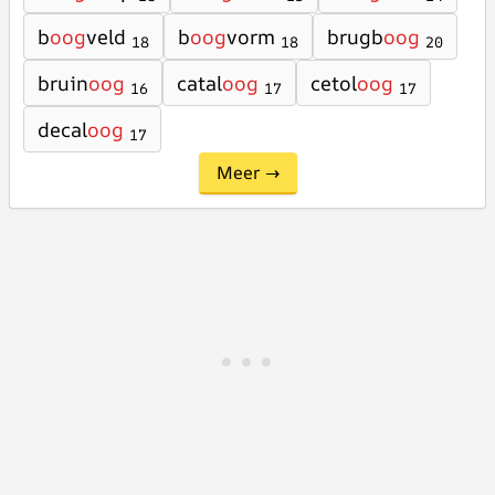
b
oog
veld
b
oog
vorm
brugb
oog
18
18
20
bruin
oog
catal
oog
cetol
oog
16
17
17
decal
oog
17
Meer →