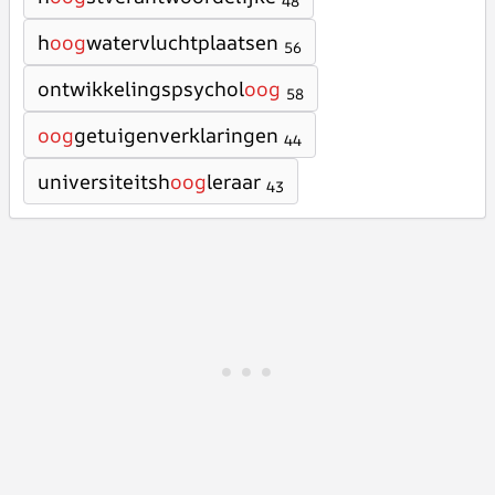
48
h
oog
watervluchtplaatsen
56
ontwikkelingspsychol
oog
58
oog
getuigenverklaringen
44
universiteitsh
oog
leraar
43