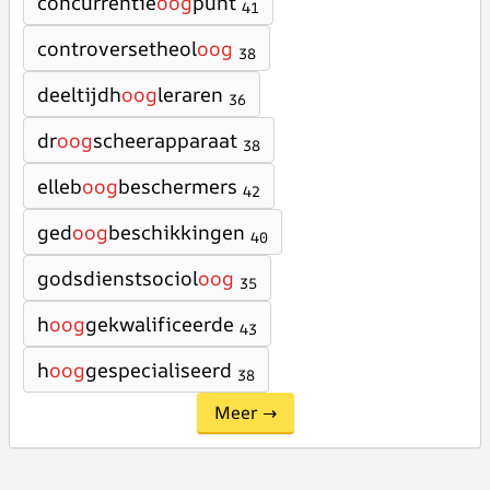
concurrentie
oog
punt
41
controversetheol
oog
38
deeltijdh
oog
leraren
36
dr
oog
scheerapparaat
38
elleb
oog
beschermers
42
ged
oog
beschikkingen
40
godsdienstsociol
oog
35
h
oog
gekwalificeerde
43
h
oog
gespecialiseerd
38
Meer →