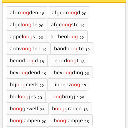
afdr
oog
den
afgedr
oog
d
18
20
afgel
oog
de
afge
oog
ste
20
19
appel
oog
st
archeol
oog
20
22
armv
oog
den
bandh
oog
te
19
19
beoorl
oog
d
beoorl
oog
t
18
18
bev
oog
dend
bev
oog
ding
19
20
bij
oog
merk
binnenz
oog
22
17
biol
oog
jes
b
oog
brugje
20
25
b
oog
gewelf
b
oog
graden
25
18
b
oog
lampen
b
oog
lampje
20
23