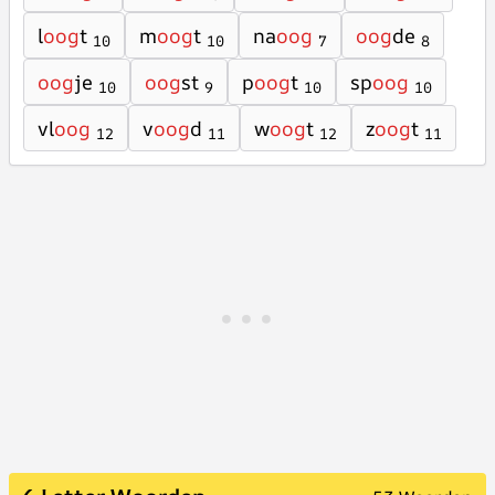
l
oog
t
m
oog
t
na
oog
oog
de
10
10
7
8
oog
je
oog
st
p
oog
t
sp
oog
10
9
10
10
vl
oog
v
oog
d
w
oog
t
z
oog
t
12
11
12
11