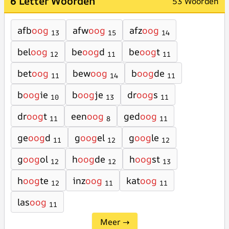
6 Letter Woorden
53 Woorden
afb
oog
afw
oog
afz
oog
13
15
14
bel
oog
be
oog
d
be
oog
t
12
11
11
bet
oog
bew
oog
b
oog
de
11
14
11
b
oog
ie
b
oog
je
dr
oog
s
10
13
11
dr
oog
t
een
oog
ged
oog
11
8
11
ge
oog
d
g
oog
el
g
oog
le
11
12
12
g
oog
ol
h
oog
de
h
oog
st
12
12
13
h
oog
te
inz
oog
kat
oog
12
11
11
las
oog
11
Meer →