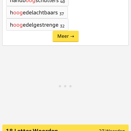
handb
oog
schutters
40
h
oog
edelachtbaars
37
h
oog
edelgestrenge
32
Meer →
18 Letter Woorden