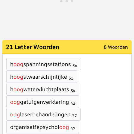
21 Letter Woorden
8 Woorden
h
oog
spanningsstations
36
h
oog
stwaarschijnlijke
51
h
oog
watervluchtplaats
54
oog
getuigenverklaring
42
oog
laserbehandelingen
37
organisatiepsychol
oog
47