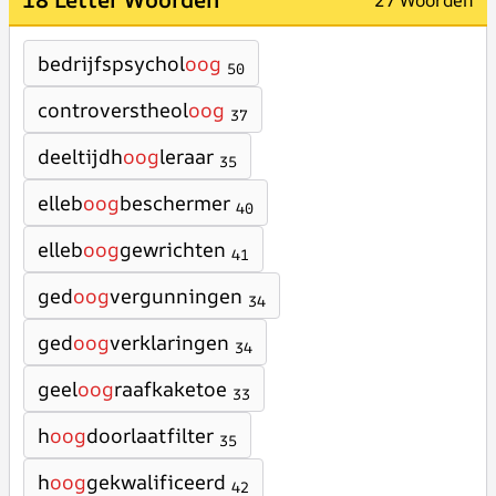
27 Woorden
bedrijfspsychol
oog
50
controverstheol
oog
37
deeltijdh
oog
leraar
35
elleb
oog
beschermer
40
elleb
oog
gewrichten
41
ged
oog
vergunningen
34
ged
oog
verklaringen
34
geel
oog
raafkaketoe
33
h
oog
doorlaatfilter
35
h
oog
gekwalificeerd
42