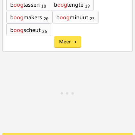
b
oog
lassen
b
oog
lengte
18
19
b
oog
makers
b
oog
minuut
20
23
b
oog
scheut
26
Meer →