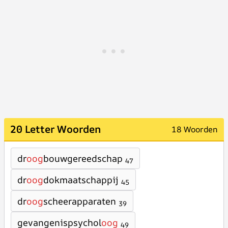
20 Letter Woorden
18 Woorden
dr
oog
bouwgereedschap
47
dr
oog
dokmaatschappij
45
dr
oog
scheerapparaten
39
gevangenispsychol
oog
49