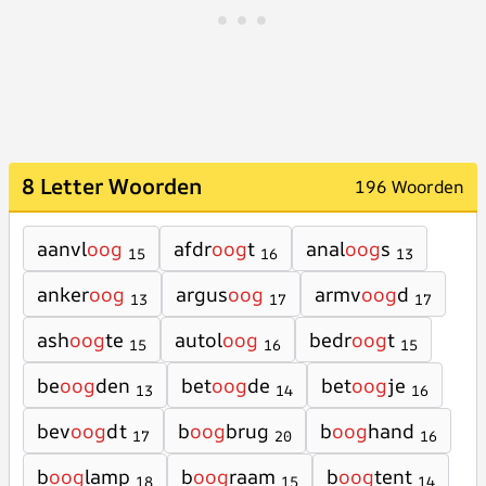
8 Letter Woorden
196 Woorden
aanvl
oog
afdr
oog
t
anal
oog
s
15
16
13
anker
oog
argus
oog
armv
oog
d
13
17
17
ash
oog
te
autol
oog
bedr
oog
t
15
16
15
be
oog
den
bet
oog
de
bet
oog
je
13
14
16
bev
oog
dt
b
oog
brug
b
oog
hand
17
20
16
b
oog
lamp
b
oog
raam
b
oog
tent
18
15
14