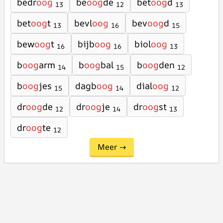
bedr
oog
be
oog
de
bet
oog
d
13
12
13
bet
oog
t
bevl
oog
bev
oog
d
13
16
15
bew
oog
t
bijb
oog
biol
oog
16
16
13
b
oog
arm
b
oog
bal
b
oog
den
14
15
12
b
oog
jes
dagb
oog
dial
oog
15
14
12
dr
oog
de
dr
oog
je
dr
oog
st
12
14
13
dr
oog
te
12
Meer →