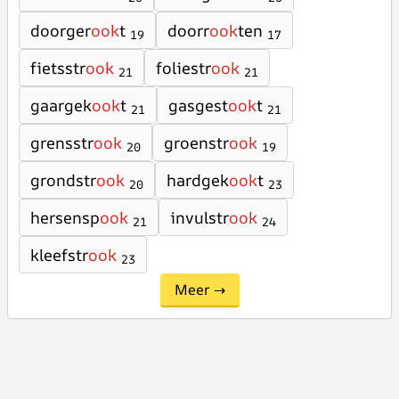
doorger
ook
t
doorr
ook
ten
19
17
fietsstr
ook
foliestr
ook
21
21
gaargek
ook
t
gasgest
ook
t
21
21
grensstr
ook
groenstr
ook
20
19
grondstr
ook
hardgek
ook
t
20
23
hersensp
ook
invulstr
ook
21
24
kleefstr
ook
23
Meer →