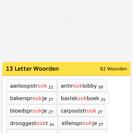
13 Letter Woorden
82 Woorden
aanloopstr
ook
antir
ook
lobby
22
30
bakerspr
ook
je
basisk
ook
boek
27
25
bloedspr
ook
je
carpoolstr
ook
27
27
drooggest
ook
t
elfenspr
ook
je
24
27