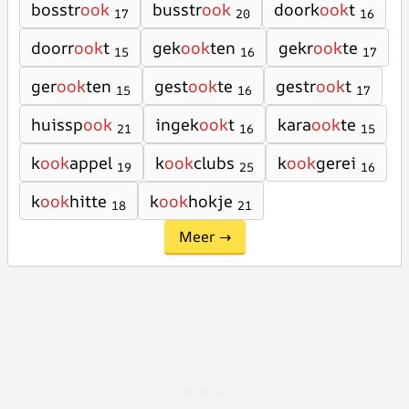
bosstr
ook
busstr
ook
doork
ook
t
17
20
16
doorr
ook
t
gek
ook
ten
gekr
ook
te
15
16
17
ger
ook
ten
gest
ook
te
gestr
ook
t
15
16
17
huissp
ook
ingek
ook
t
kara
ook
te
21
16
15
k
ook
appel
k
ook
clubs
k
ook
gerei
19
25
16
k
ook
hitte
k
ook
hokje
18
21
Meer →