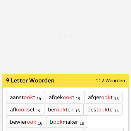
9 Letter Woorden
112 Woorden
aanst
ook
t
afgek
ook
t
afger
ook
t
14
19
18
afk
ook
sel
ber
ook
ten
best
ook
te
19
15
16
bewier
ook
b
ook
maker
18
18