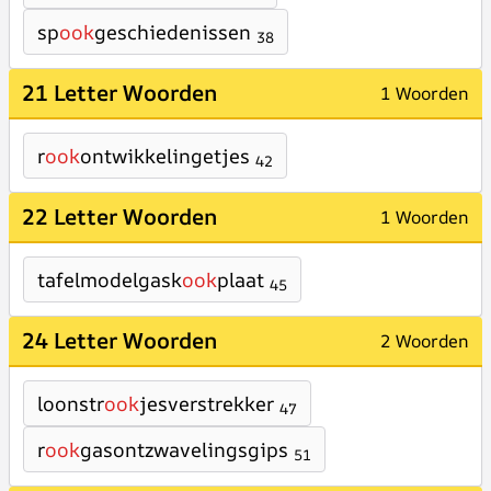
sp
ook
geschiedenissen
38
21 Letter Woorden
1 Woorden
r
ook
ontwikkelingetjes
42
22 Letter Woorden
1 Woorden
tafelmodelgask
ook
plaat
45
24 Letter Woorden
2 Woorden
loonstr
ook
jesverstrekker
47
r
ook
gasontzwavelingsgips
51