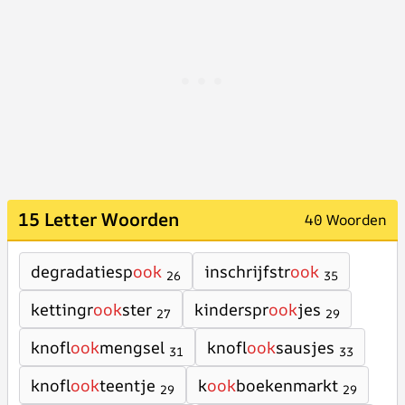
15 Letter Woorden
40 Woorden
degradatiesp
ook
inschrijfstr
ook
26
35
kettingr
ook
ster
kinderspr
ook
jes
27
29
knofl
ook
mengsel
knofl
ook
sausjes
31
33
knofl
ook
teentje
k
ook
boekenmarkt
29
29