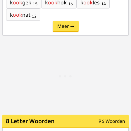
k
ook
gek
k
ook
hok
k
ook
les
15
16
14
k
ook
nat
12
Meer →
8 Letter Woorden
96 Woorden