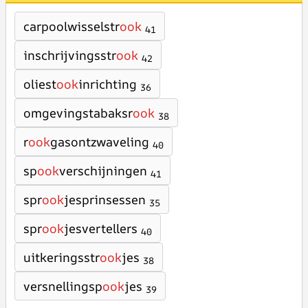
carpoolwisselstr
ook
41
inschrijvingsstr
ook
42
oliest
ook
inrichting
36
omgevingstabaksr
ook
38
r
ook
gasontzwaveling
40
sp
ook
verschijningen
41
spr
ook
jesprinsessen
35
spr
ook
jesvertellers
40
uitkeringsstr
ook
jes
38
versnellingsp
ook
jes
39