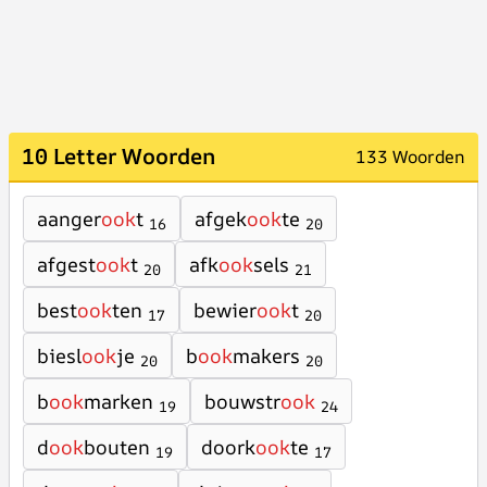
10 Letter Woorden
133 Woorden
aanger
ook
t
afgek
ook
te
16
20
afgest
ook
t
afk
ook
sels
20
21
best
ook
ten
bewier
ook
t
17
20
biesl
ook
je
b
ook
makers
20
20
b
ook
marken
bouwstr
ook
19
24
d
ook
bouten
doork
ook
te
19
17