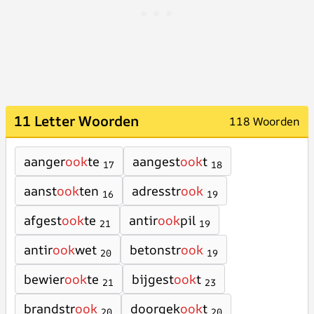
11 Letter Woorden
118 Woorden
aanger
ook
te
aangest
ook
t
17
18
aanst
ook
ten
adresstr
ook
16
19
afgest
ook
te
antir
ook
pil
21
19
antir
ook
wet
betonstr
ook
20
19
bewier
ook
te
bijgest
ook
t
21
23
brandstr
ook
doorgek
ook
t
20
20