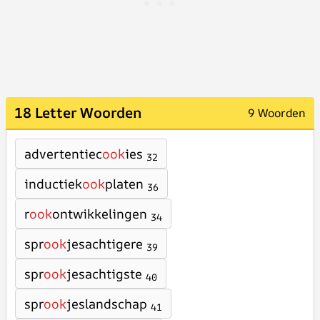
18 Letter Woorden
9 Woorden
advertentiec
ook
ies
32
inductiek
ook
platen
36
r
ook
ontwikkelingen
34
spr
ook
jesachtigere
39
spr
ook
jesachtigste
40
spr
ook
jeslandschap
41