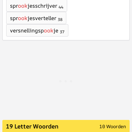
spr
ook
jesschrijver
44
spr
ook
jesverteller
38
versnellingsp
ook
je
37
19 Letter Woorden
10 Woorden