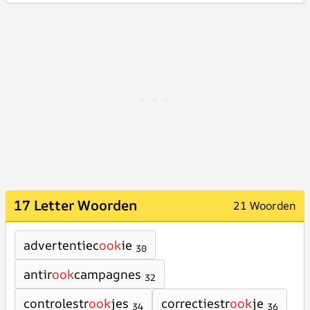
17 Letter Woorden
21 Woorden
advertentiec
ook
ie
30
antir
ook
campagnes
32
controlestr
ook
jes
correctiestr
ook
je
34
36