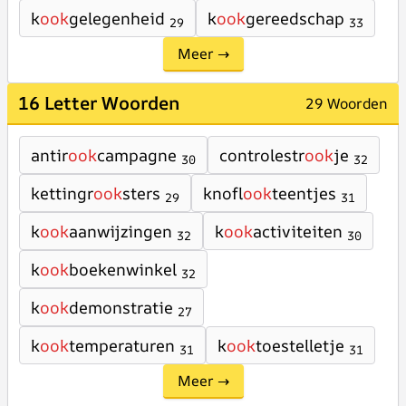
k
ook
gelegenheid
k
ook
gereedschap
29
33
Meer →
16 Letter Woorden
29 Woorden
antir
ook
campagne
controlestr
ook
je
30
32
kettingr
ook
sters
knofl
ook
teentjes
29
31
k
ook
aanwijzingen
k
ook
activiteiten
32
30
k
ook
boekenwinkel
32
k
ook
demonstratie
27
k
ook
temperaturen
k
ook
toestelletje
31
31
Meer →