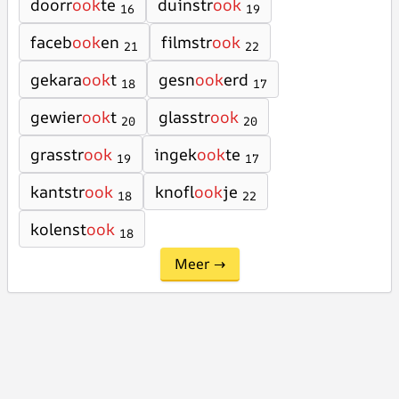
doorr
ook
te
duinstr
ook
16
19
faceb
ook
en
filmstr
ook
21
22
gekara
ook
t
gesn
ook
erd
18
17
gewier
ook
t
glasstr
ook
20
20
grasstr
ook
ingek
ook
te
19
17
kantstr
ook
knofl
ook
je
18
22
kolenst
ook
18
Meer →