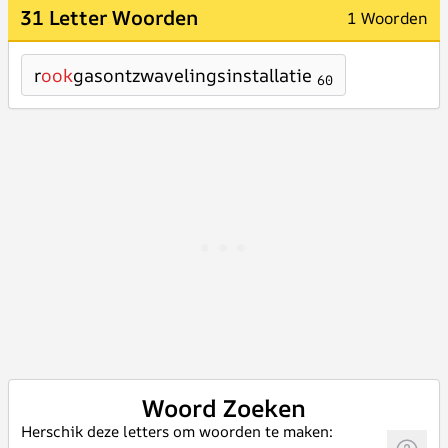
31 Letter Woorden
1 Woorden
r
ook
gasontzwavelingsinstallatie
60
Woord Zoeken
Herschik deze letters om woorden te maken: