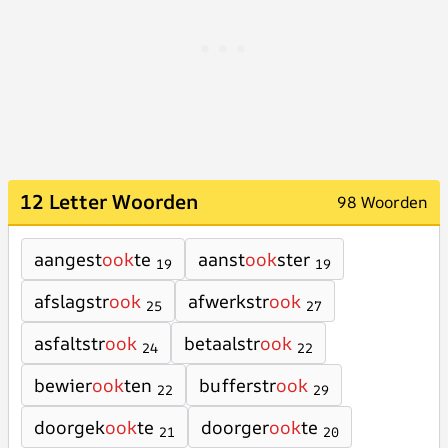
12 Letter Woorden
98 Woorden
aangest
ook
te
aanst
ook
ster
19
19
afslagstr
ook
afwerkstr
ook
25
27
asfaltstr
ook
betaalstr
ook
24
22
bewier
ook
ten
bufferstr
ook
22
29
doorgek
ook
te
doorger
ook
te
21
20