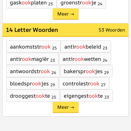
gask
ook
platen
groenstr
ook
je
25
24
Meer →
14 Letter Woorden
53 Woorden
aankomststr
ook
antir
ook
beleid
25
23
antir
ook
magiër
antir
ook
wetten
23
24
antwoordstr
ook
bakerspr
ook
jes
26
29
bloedspr
ook
jes
controlestr
ook
29
27
drooggest
ook
te
eigengest
ook
te
25
23
Meer →