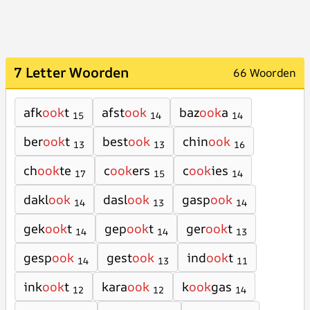
7 Letter Woorden
66 Woorden
afk
ook
t
afst
ook
baz
ook
a
15
14
14
ber
ook
t
best
ook
chin
ook
13
13
16
ch
ook
te
c
ook
ers
c
ook
ies
17
15
14
dakl
ook
dasl
ook
gasp
ook
14
13
14
gek
ook
t
gep
ook
t
ger
ook
t
14
14
13
gesp
ook
gest
ook
ind
ook
t
14
13
11
ink
ook
t
kara
ook
k
ook
gas
12
12
14