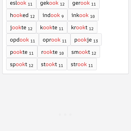
esl
ook
gek
ook
ger
ook
11
12
11
h
ook
ed
ind
ook
ink
ook
12
9
10
j
ook
te
k
ook
te
kr
ook
t
12
11
12
opd
ook
opr
ook
p
ook
je
11
11
13
p
ook
te
r
ook
te
sm
ook
t
11
10
12
sp
ook
t
st
ook
t
str
ook
12
11
11