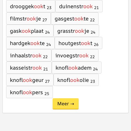
drooggek
ook
t
duinenstr
ook
23
21
filmstr
ook
je
gasgest
ook
te
27
22
gask
ook
plaat
grasstr
ook
je
24
24
hardgek
ook
te
houtgest
ook
t
24
26
inhaalstr
ook
invoegstr
ook
22
22
kasseistr
ook
knofl
ook
adem
21
24
knofl
ook
geur
knofl
ook
olie
27
23
knofl
ook
pers
25
Meer →