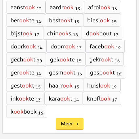
aanst
ook
aardr
ook
afrol
ook
12
13
16
ber
ook
te
best
ook
t
biesl
ook
14
15
15
bijst
ook
chin
ook
s
d
ook
bout
17
18
17
doork
ook
doorr
ook
faceb
ook
14
13
19
gech
ook
t
gek
ook
te
gekr
ook
t
20
15
16
ger
ook
te
gesm
ook
t
gesp
ook
t
14
16
16
gest
ook
t
haarr
ook
huisl
ook
15
15
19
ink
ook
te
kara
ook
t
knofl
ook
13
14
17
k
ook
boek
16
Meer →