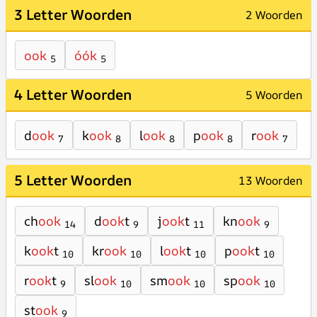
3 Letter Woorden
2 Woorden
ook
óók
5
5
4 Letter Woorden
5 Woorden
d
ook
k
ook
l
ook
p
ook
r
ook
7
8
8
8
7
5 Letter Woorden
13 Woorden
ch
ook
d
ook
t
j
ook
t
kn
ook
14
9
11
9
k
ook
t
kr
ook
l
ook
t
p
ook
t
10
10
10
10
r
ook
t
sl
ook
sm
ook
sp
ook
9
10
10
10
st
ook
9