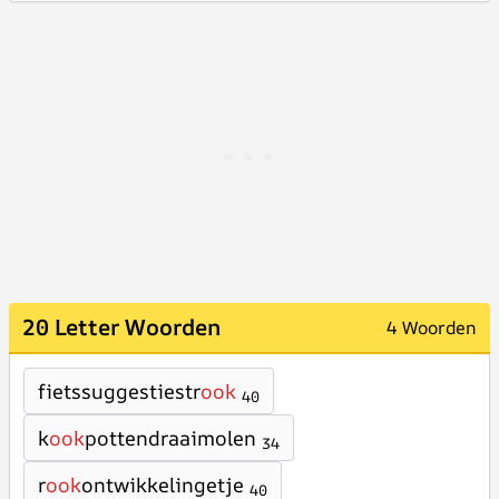
20 Letter Woorden
4 Woorden
fietssuggestiestr
ook
40
k
ook
pottendraaimolen
34
r
ook
ontwikkelingetje
40