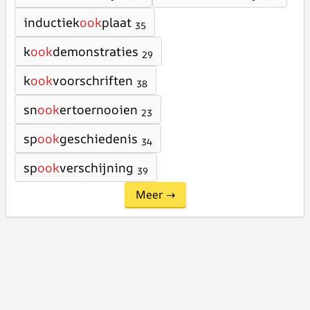
inductiek
ook
plaat
35
k
ook
demonstraties
29
k
ook
voorschriften
38
sn
ook
ertoernooien
23
sp
ook
geschiedenis
34
sp
ook
verschijning
39
Meer →