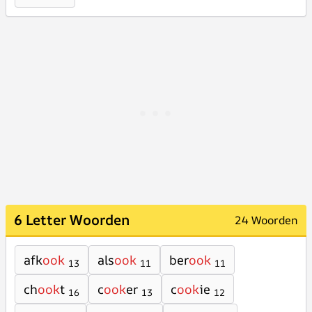
6 Letter Woorden
24 Woorden
afk
ook
als
ook
ber
ook
13
11
11
ch
ook
t
c
ook
er
c
ook
ie
16
13
12