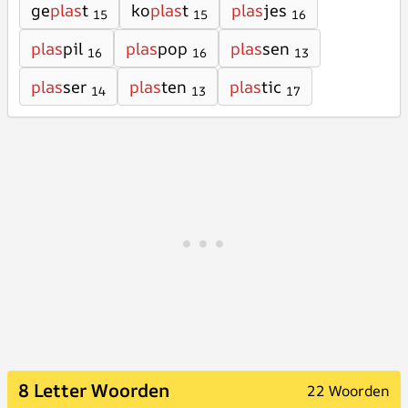
ge
plas
t
ko
plas
t
plas
jes
15
15
16
plas
pil
plas
pop
plas
sen
16
16
13
plas
ser
plas
ten
plas
tic
14
13
17
8 Letter Woorden
22 Woorden