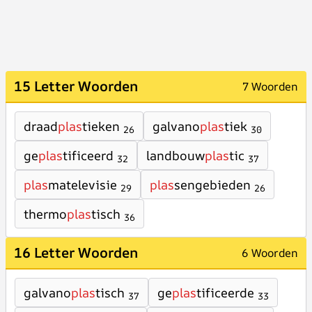
15 Letter Woorden
7 Woorden
draad
plas
tieken
galvano
plas
tiek
26
30
ge
plas
tificeerd
landbouw
plas
tic
32
37
plas
matelevisie
plas
sengebieden
29
26
thermo
plas
tisch
36
16 Letter Woorden
6 Woorden
galvano
plas
tisch
ge
plas
tificeerde
37
33