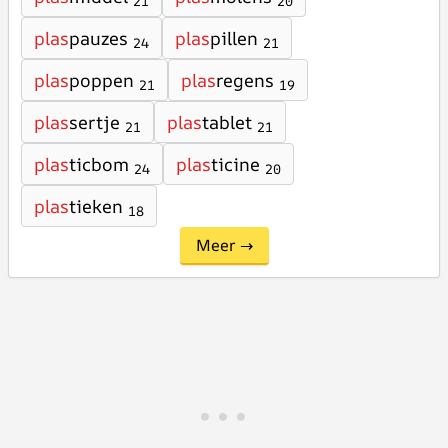
21
20
plas
pauzes
plas
pillen
24
21
plas
poppen
plas
regens
21
19
plas
sertje
plas
tablet
21
21
plas
ticbom
plas
ticine
24
20
plas
tieken
18
Meer →