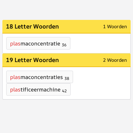
18 Letter Woorden
1 Woorden
plas
maconcentratie
36
19 Letter Woorden
2 Woorden
plas
maconcentraties
38
plas
tificeermachine
42