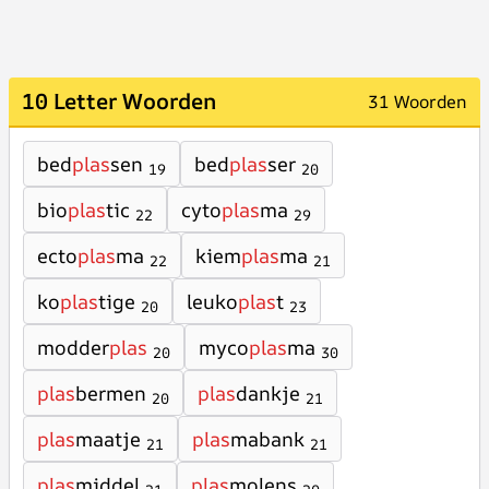
10 Letter Woorden
31 Woorden
bed
plas
sen
bed
plas
ser
19
20
bio
plas
tic
cyto
plas
ma
22
29
ecto
plas
ma
kiem
plas
ma
22
21
ko
plas
tige
leuko
plas
t
20
23
modder
plas
myco
plas
ma
20
30
plas
bermen
plas
dankje
20
21
plas
maatje
plas
mabank
21
21
plas
middel
plas
molens