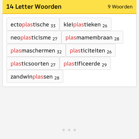
14 Letter Woorden
9 Woorden
ecto
plas
tische
klei
plas
tieken
33
26
neo
plas
ticisme
plas
mamembraan
27
28
plas
maschermen
plas
ticiteiten
32
26
plas
ticsoorten
plas
tificeerde
27
29
zandwin
plas
sen
28