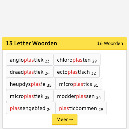
13 Letter Woorden
16 Woorden
angio
plas
tiek
chloro
plas
ten
23
29
draad
plas
tiek
ecto
plas
tisch
24
32
heupdys
plas
ie
micro
plas
tics
35
31
micro
plas
tiek
modder
plas
sen
28
24
plas
sengebied
plas
ticbommen
24
29
Meer →