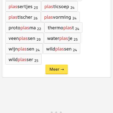
plas
sertjes
plas
ticsoep
23
24
plas
tischer
plas
vorming
26
24
proto
plas
ma
thermo
plas
t
22
24
veen
plas
sen
water
plas
je
20
25
wijn
plas
sen
wild
plas
sen
24
24
wild
plas
ser
25
Meer →