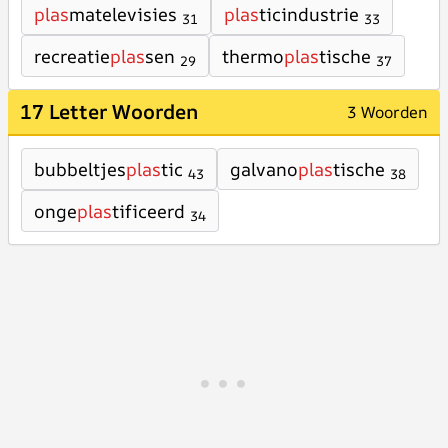
plas
matelevisies
plas
ticindustrie
31
33
recreatie
plas
sen
thermo
plas
tische
29
37
17 Letter Woorden
3 Woorden
bubbeltjes
plas
tic
galvano
plas
tische
43
38
onge
plas
tificeerd
34