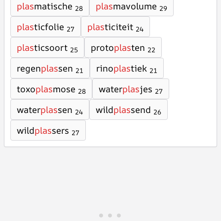
plas
matische
plas
mavolume
28
29
plas
ticfolie
plas
ticiteit
27
24
plas
ticsoort
proto
plas
ten
25
22
regen
plas
sen
rino
plas
tiek
21
21
toxo
plas
mose
water
plas
jes
28
27
water
plas
sen
wild
plas
send
24
26
wild
plas
sers
27