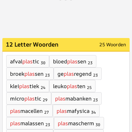
12 Letter Woorden
25 Woorden
afval
plas
tic
bloed
plas
sen
30
23
broek
plas
sen
ge
plas
regend
23
23
klei
plas
tiek
leuko
plas
ten
24
25
micro
plas
tic
plas
mabanken
29
23
plas
macellen
plas
mafysica
27
34
plas
malassen
plas
mascherm
23
30