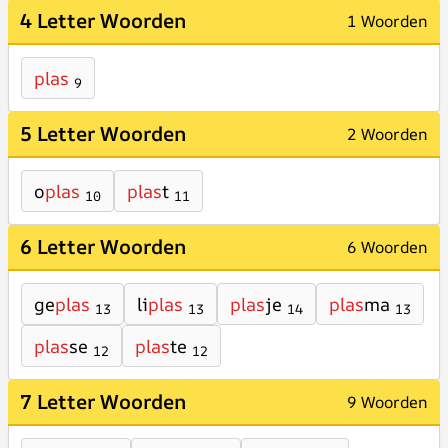
4 Letter Woorden
1 Woorden
plas
9
5 Letter Woorden
2 Woorden
o
plas
plas
t
10
11
6 Letter Woorden
6 Woorden
ge
plas
li
plas
plas
je
plas
ma
13
13
14
13
plas
se
plas
te
12
12
7 Letter Woorden
9 Woorden