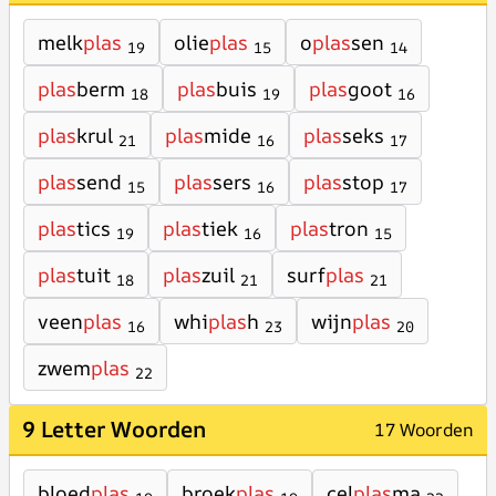
melk
plas
olie
plas
o
plas
sen
19
15
14
plas
berm
plas
buis
plas
goot
18
19
16
plas
krul
plas
mide
plas
seks
21
16
17
plas
send
plas
sers
plas
stop
15
16
17
plas
tics
plas
tiek
plas
tron
19
16
15
plas
tuit
plas
zuil
surf
plas
18
21
21
veen
plas
whi
plas
h
wijn
plas
16
23
20
zwem
plas
22
9 Letter Woorden
17 Woorden
bloed
plas
broek
plas
cel
plas
ma