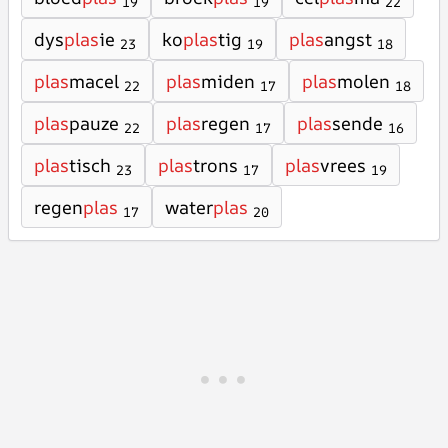
19
19
22
dys
plas
ie
ko
plas
tig
plas
angst
23
19
18
plas
macel
plas
miden
plas
molen
22
17
18
plas
pauze
plas
regen
plas
sende
22
17
16
plas
tisch
plas
trons
plas
vrees
23
17
19
regen
plas
water
plas
17
20