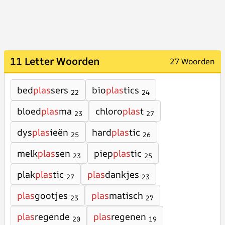
11 Letter Woorden
27 Woorden
bed
plas
sers
bio
plas
tics
22
24
bloed
plas
ma
chloro
plas
t
23
27
dys
plas
ieën
hard
plas
tic
25
26
melk
plas
sen
piep
plas
tic
23
25
plak
plas
tic
plas
dankjes
27
23
plas
gootjes
plas
matisch
23
27
plas
regende
plas
regenen
20
19