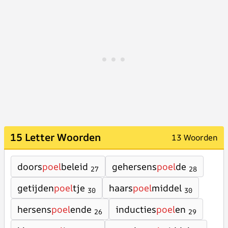
15 Letter Woorden
13 Woorden
doors
poel
beleid
gehersens
poel
de
27
28
getijden
poel
tje
haars
poel
middel
30
30
hersens
poel
ende
inducties
poel
en
26
29