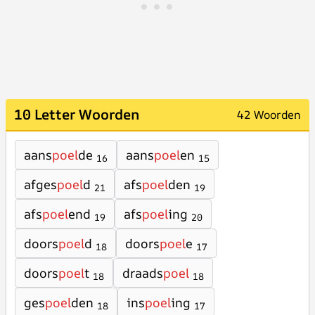
10 Letter Woorden
42 Woorden
aans
poel
de
aans
poel
en
16
15
afges
poel
d
afs
poel
den
21
19
afs
poel
end
afs
poel
ing
19
20
doors
poel
d
doors
poel
e
18
17
doors
poel
t
draads
poel
18
18
ges
poel
den
ins
poel
ing
18
17