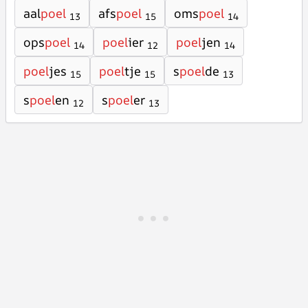
aal
poel
afs
poel
oms
poel
13
15
14
ops
poel
poel
ier
poel
jen
14
12
14
poel
jes
poel
tje
s
poel
de
15
15
13
s
poel
en
s
poel
er
12
13