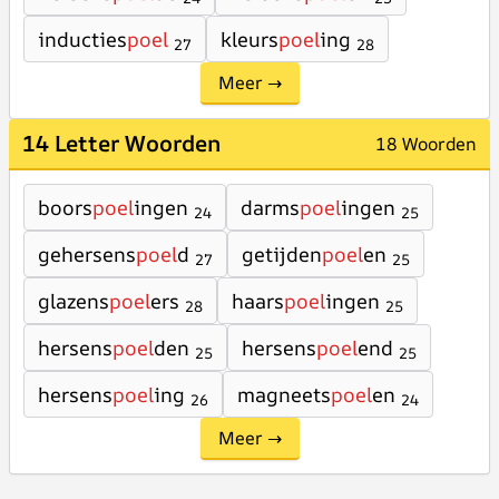
inducties
poel
kleurs
poel
ing
27
28
Meer →
14 Letter Woorden
18 Woorden
boors
poel
ingen
darms
poel
ingen
24
25
gehersens
poel
d
getijden
poel
en
27
25
glazens
poel
ers
haars
poel
ingen
28
25
hersens
poel
den
hersens
poel
end
25
25
hersens
poel
ing
magneets
poel
en
26
24
Meer →