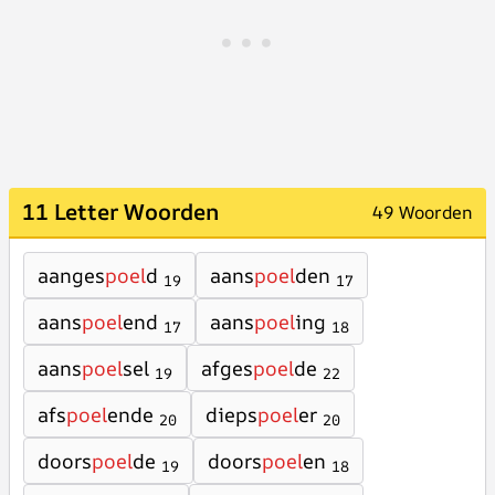
11 Letter Woorden
49 Woorden
aanges
poel
d
aans
poel
den
19
17
aans
poel
end
aans
poel
ing
17
18
aans
poel
sel
afges
poel
de
19
22
afs
poel
ende
dieps
poel
er
20
20
doors
poel
de
doors
poel
en
19
18