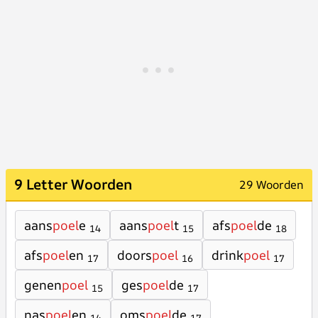
9 Letter Woorden
29 Woorden
aans
poel
e
aans
poel
t
afs
poel
de
14
15
18
afs
poel
en
doors
poel
drink
poel
17
16
17
genen
poel
ges
poel
de
15
17
nas
poel
en
oms
poel
de