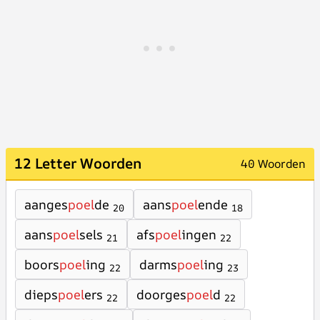
12 Letter Woorden
40 Woorden
aanges
poel
de
aans
poel
ende
20
18
aans
poel
sels
afs
poel
ingen
21
22
boors
poel
ing
darms
poel
ing
22
23
dieps
poel
ers
doorges
poel
d
22
22