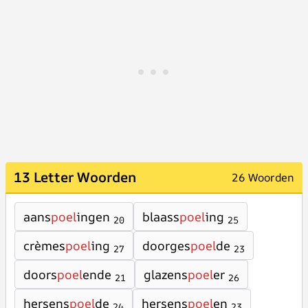
13 Letter Woorden
26 Woorden
aans
poel
ingen
blaass
poel
ing
20
25
crèmes
poel
ing
doorges
poel
de
27
23
doors
poel
ende
glazens
poel
er
21
26
hersens
poel
de
hersens
poel
en
24
23