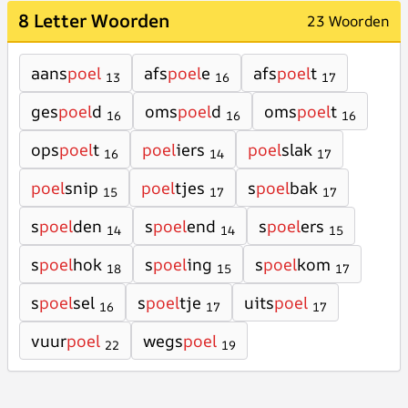
8 Letter Woorden
23 Woorden
aans
poel
afs
poel
e
afs
poel
t
13
16
17
ges
poel
d
oms
poel
d
oms
poel
t
16
16
16
ops
poel
t
poel
iers
poel
slak
16
14
17
poel
snip
poel
tjes
s
poel
bak
15
17
17
s
poel
den
s
poel
end
s
poel
ers
14
14
15
s
poel
hok
s
poel
ing
s
poel
kom
18
15
17
s
poel
sel
s
poel
tje
uits
poel
16
17
17
vuur
poel
wegs
poel
22
19