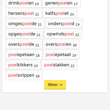
drink
poel
en
genen
poel
en
19
17
hersens
poel
kalfs
poel
et
21
24
omges
poel
de
onders
poel
d
21
19
opges
poel
de
opwinds
poel
21
23
overs
poel
de
overs
poel
en
21
20
poel
epetaan
poel
epetaat
18
19
poel
kikkers
poel
slakken
23
22
poel
snippen
20
Meer →