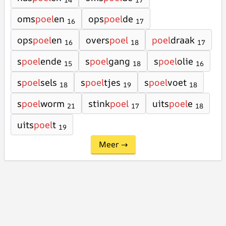
14
17
oms
poel
en
ops
poel
de
16
17
ops
poel
en
overs
poel
poel
draak
16
18
17
s
poel
ende
s
poel
gang
s
poel
olie
15
18
16
s
poel
sels
s
poel
tjes
s
poel
voet
18
19
18
s
poel
worm
stink
poel
uits
poel
e
21
17
18
uits
poel
t
19
Meer →