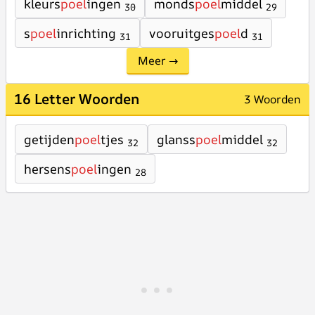
kleurs
poel
ingen
monds
poel
middel
30
29
s
poel
inrichting
vooruitges
poel
d
31
31
Meer →
16 Letter Woorden
3 Woorden
getijden
poel
tjes
glanss
poel
middel
32
32
hersens
poel
ingen
28