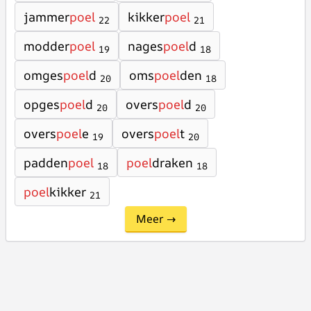
jammer
poel
kikker
poel
22
21
modder
poel
nages
poel
d
19
18
omges
poel
d
oms
poel
den
20
18
opges
poel
d
overs
poel
d
20
20
overs
poel
e
overs
poel
t
19
20
padden
poel
poel
draken
18
18
poel
kikker
21
Meer →