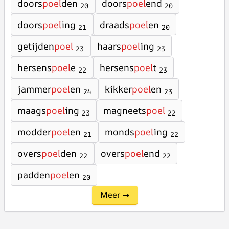
doors
poel
den
doors
poel
end
20
20
doors
poel
ing
draads
poel
en
21
20
getijden
poel
haars
poel
ing
23
23
hersens
poel
e
hersens
poel
t
22
23
jammer
poel
en
kikker
poel
en
24
23
maags
poel
ing
magneets
poel
23
22
modder
poel
en
monds
poel
ing
21
22
overs
poel
den
overs
poel
end
22
22
padden
poel
en
20
Meer →