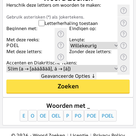
Herschik deze letters om woorden te maken:
Gebruik asterisken (*) als jokertekens.
Letterherhaling toestaan
Beginnen met:
Eindigen op:
Met deze reeks:
Lengte:
Met deze letters:
Zonder deze letters:
Accenten en Diakritische Tekens:
Geavanceerde Opties
↓
Zoeken
Woorden met _
E
O
OE
OEL
P
PO
POE
POEL
© 2026 -
Woord Zoeken
|
Licentie
|
Privacy Policy