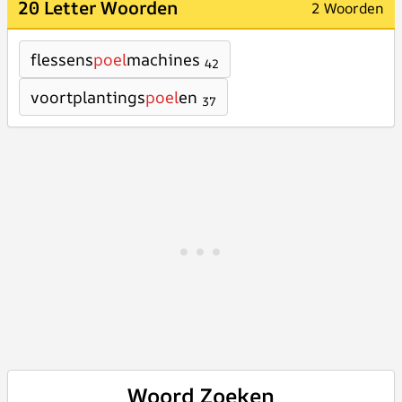
20 Letter Woorden
2 Woorden
flessens
poel
machines
42
voortplantings
poel
en
37
Woord Zoeken