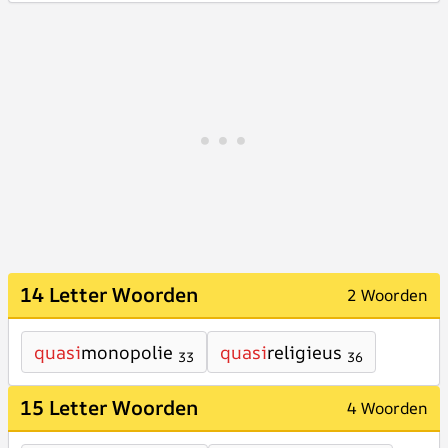
14 Letter Woorden
2 Woorden
quasi
monopolie
quasi
religieus
33
36
15 Letter Woorden
4 Woorden