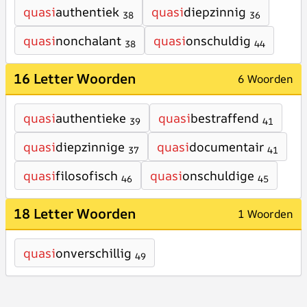
quasi
authentiek
quasi
diepzinnig
38
36
quasi
nonchalant
quasi
onschuldig
38
44
16 Letter Woorden
6 Woorden
quasi
authentieke
quasi
bestraffend
39
41
quasi
diepzinnige
quasi
documentair
37
41
quasi
filosofisch
quasi
onschuldige
46
45
18 Letter Woorden
1 Woorden
quasi
onverschillig
49