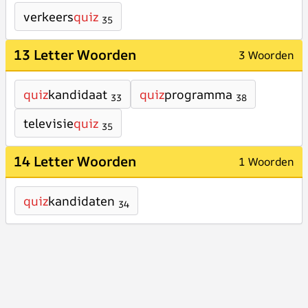
verkeers
quiz
35
13 Letter Woorden
3 Woorden
quiz
kandidaat
quiz
programma
33
38
televisie
quiz
35
14 Letter Woorden
1 Woorden
quiz
kandidaten
34