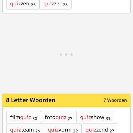
quiz
zen
quiz
zer
25
26
8 Letter Woorden
7 Woorden
film
quiz
foto
quiz
quiz
show
30
27
31
quiz
team
quiz
vorm
quiz
zend
26
29
27