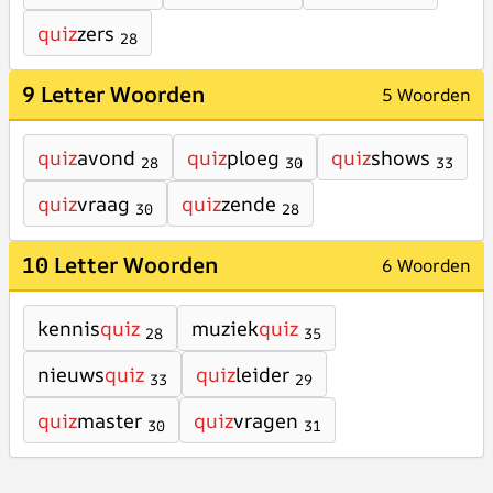
quiz
zers
28
9 Letter Woorden
5 Woorden
quiz
avond
quiz
ploeg
quiz
shows
28
30
33
quiz
vraag
quiz
zende
30
28
10 Letter Woorden
6 Woorden
kennis
quiz
muziek
quiz
28
35
nieuws
quiz
quiz
leider
33
29
quiz
master
quiz
vragen
30
31