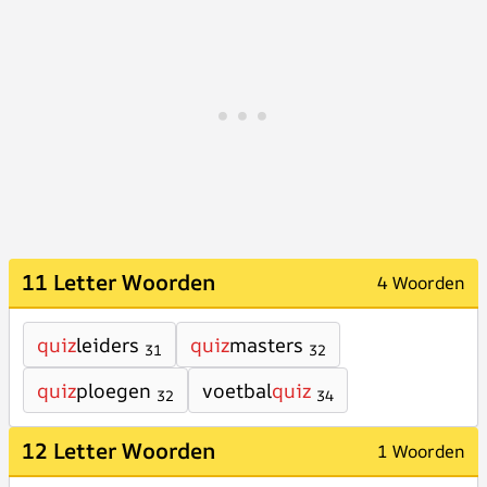
11 Letter Woorden
4 Woorden
quiz
leiders
quiz
masters
31
32
quiz
ploegen
voetbal
quiz
32
34
12 Letter Woorden
1 Woorden