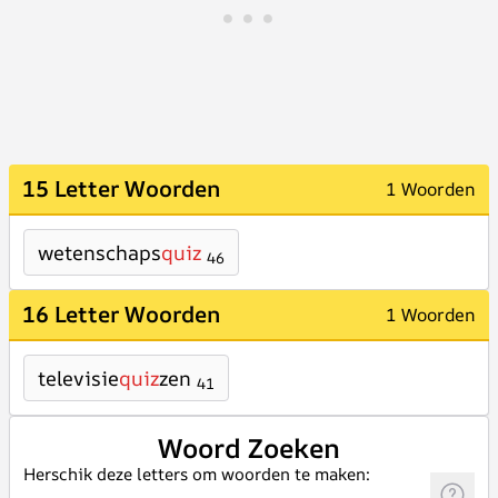
15 Letter Woorden
1 Woorden
wetenschaps
quiz
46
16 Letter Woorden
1 Woorden
televisie
quiz
zen
41
Woord Zoeken
Herschik deze letters om woorden te maken: