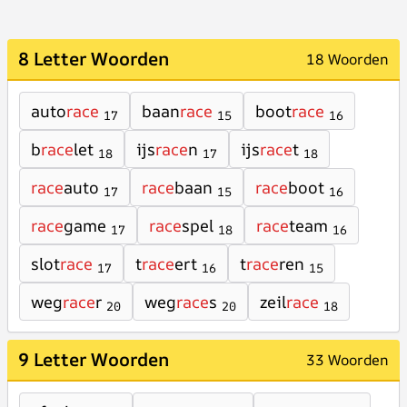
8 Letter Woorden
18 Woorden
auto
race
baan
race
boot
race
17
15
16
b
race
let
ijs
race
n
ijs
race
t
18
17
18
race
auto
race
baan
race
boot
17
15
16
race
game
race
spel
race
team
17
18
16
slot
race
t
race
ert
t
race
ren
17
16
15
weg
race
r
weg
race
s
zeil
race
20
20
18
9 Letter Woorden
33 Woorden