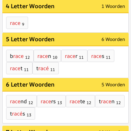
4 Letter Woorden
1 Woorden
race
9
5 Letter Woorden
6 Woorden
b
race
race
n
race
r
race
s
12
10
11
11
race
t
t
racé
11
11
6 Letter Woorden
5 Woorden
race
nd
race
rs
race
te
t
race
n
12
13
12
12
t
racé
s
13