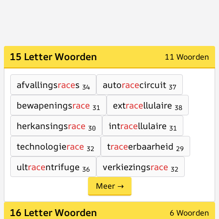
15 Letter Woorden
11 Woorden
afvallings
race
s
auto
race
circuit
34
37
bewapenings
race
ext
race
llulaire
31
38
herkansings
race
int
race
llulaire
30
31
technologie
race
t
race
erbaarheid
32
29
ult
race
ntrifuge
verkiezings
race
36
32
Meer →
16 Letter Woorden
6 Woorden