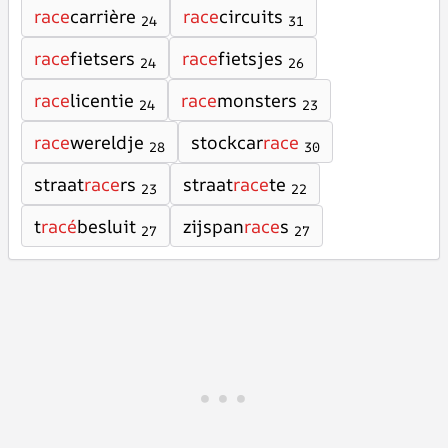
race
carrière
race
circuits
24
31
race
fietsers
race
fietsjes
24
26
race
licentie
race
monsters
24
23
race
wereldje
stockcar
race
28
30
straat
race
rs
straat
race
te
23
22
t
racé
besluit
zijspan
race
s
27
27