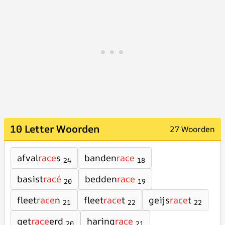
10 Letter Woorden
27 Woorden
afval
race
s
banden
race
24
18
basist
racé
bedden
race
20
19
fleet
race
n
fleet
race
t
geijs
race
t
21
22
22
get
race
erd
haring
race
20
21