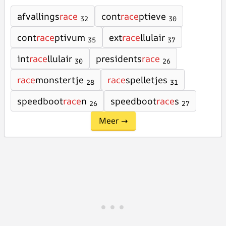
afvallings
race
cont
race
ptieve
32
30
cont
race
ptivum
ext
race
llulair
35
37
int
race
llulair
presidents
race
30
26
race
monstertje
race
spelletjes
28
31
speedboot
race
n
speedboot
race
s
26
27
Meer →