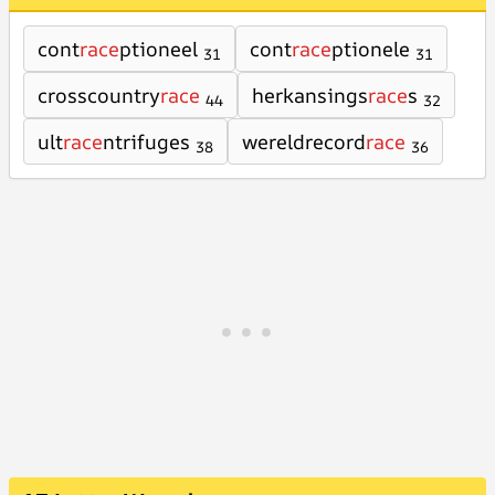
cont
race
ptioneel
cont
race
ptionele
31
31
crosscountry
race
herkansings
race
s
44
32
ult
race
ntrifuges
wereldrecord
race
38
36