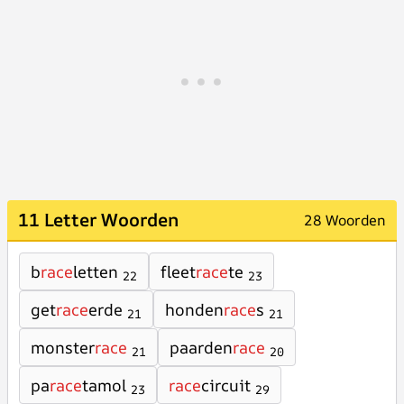
11 Letter Woorden
28 Woorden
b
race
letten
fleet
race
te
22
23
get
race
erde
honden
race
s
21
21
monster
race
paarden
race
21
20
pa
race
tamol
race
circuit
23
29