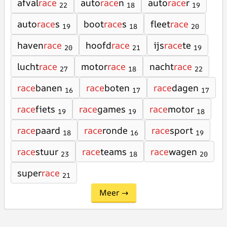
afval
race
auto
race
n
auto
race
r
22
18
19
auto
race
s
boot
race
s
fleet
race
19
18
20
haven
race
hoofd
race
ijs
race
te
20
21
19
lucht
race
motor
race
nacht
race
27
18
22
race
banen
race
boten
race
dagen
16
17
17
race
fiets
race
games
race
motor
19
19
18
race
paard
race
ronde
race
sport
18
16
19
race
stuur
race
teams
race
wagen
23
18
20
super
race
21
Meer →