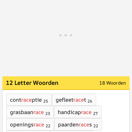
12 Letter Woorden
18 Woorden
cont
race
ptie
gefleet
race
t
25
26
grasbaan
race
handicap
race
23
27
openings
race
paarden
race
s
22
22