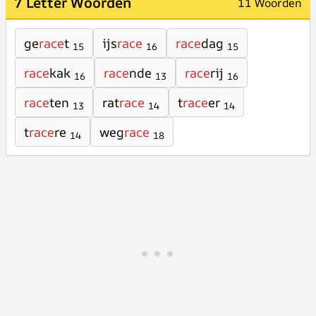
7 Letter Woorden
11 Woorden
ge
race
t
ijs
race
race
dag
15
16
15
race
kak
race
nde
race
rij
16
13
16
race
ten
rat
race
t
race
er
13
14
14
t
race
re
weg
race
14
18