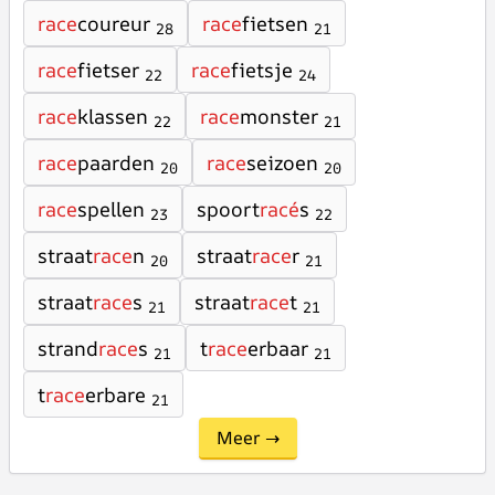
race
coureur
race
fietsen
28
21
race
fietser
race
fietsje
22
24
race
klassen
race
monster
22
21
race
paarden
race
seizoen
20
20
race
spellen
spoort
racé
s
23
22
straat
race
n
straat
race
r
20
21
straat
race
s
straat
race
t
21
21
strand
race
s
t
race
erbaar
21
21
t
race
erbare
21
Meer →