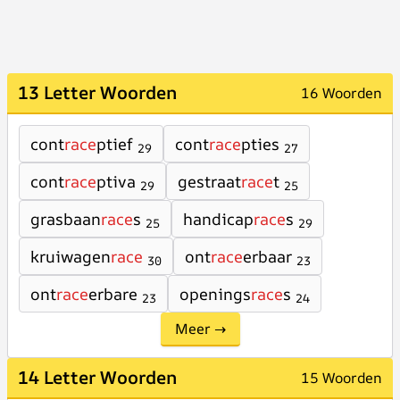
13 Letter Woorden
16 Woorden
cont
race
ptief
cont
race
pties
29
27
cont
race
ptiva
gestraat
race
t
29
25
grasbaan
race
s
handicap
race
s
25
29
kruiwagen
race
ont
race
erbaar
30
23
ont
race
erbare
openings
race
s
23
24
Meer →
14 Letter Woorden
15 Woorden