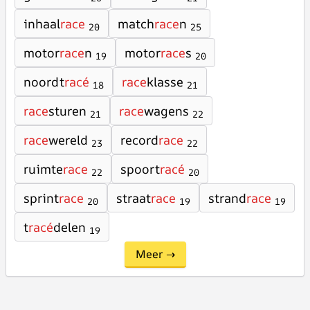
inhaal
race
match
race
n
20
25
motor
race
n
motor
race
s
19
20
noordt
racé
race
klasse
18
21
race
sturen
race
wagens
21
22
race
wereld
record
race
23
22
ruimte
race
spoort
racé
22
20
sprint
race
straat
race
strand
race
20
19
19
t
racé
delen
19
Meer →