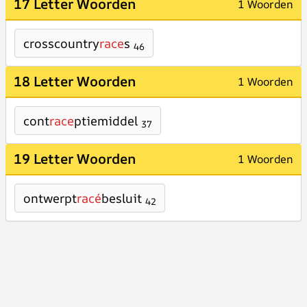
17 Letter Woorden
1 Woorden
crosscountry
race
s
46
18 Letter Woorden
1 Woorden
cont
race
ptiemiddel
37
19 Letter Woorden
1 Woorden
ontwerpt
racé
besluit
42